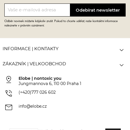
Odběr novinek můžete kdykoliv zrušit. Pokud to chcete udělat, naše kontaktní informace
naleznete v právním oznámení.

INFORMACE | KONTAKTY

ZÁKAZNÍK | VELKOOBCHOD
pin_drop
Elobe | nontoxic you
Jungmannova 6, 110 00 Praha 1
phone_in_talk
(+420)777 026 602
mail
info@elobe.cz