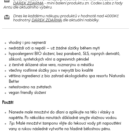
redeem
DÁREK ZDARMA
- mini balení produktu zn. Codex Labs z řady
Antü dle aktuálního výběru.
redeem
Dnes ke každému nákupu produktů v hodnotě nad 4000Kč
hodnotný
DÁREK ZDARMA
dle aktuální nabídky.
vhodný i pro nejmenší
nedráždí oči a nepálí – už žádné slzičky během mytí
hypoalergenní BIO složení, bez parabenů, SLS, ropných derivátů,
silikonů, syntetických vůní a agresivních pěnidel
z čerstvě sklizené aloe vera, rozmarýnu a měsíčku
všechny rostlinné složky jsou v nejvyšší bio kvalitě
většina ingrediencí z bio zahrad ekologického spa resortu Naturalis
Better
netestováno na zvířatech
vegan friendly složení
Použití
Naneste malé množství do dlaní a aplikujte na tělo i vlásky a
napěňte. Po několika minutách důkladně smyjte vlažnou vodou.
Tip:
Malé množství šamponu vlijte do tekoucí vody při napouštění
vany a rukou následně vytvořte na hladině bělostnou pěnu.