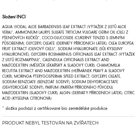
Složení INCI
AQUA (VODA), ALOE BARBADENSIS LEAF EXTRACT (VÝTAŽEK Z LISTŮ ALOE
VERA)*, AMMONIUM LAURYL SULFATE TRITICUM VULGARE GERM OIL (OLEJ Z
PŠENIČNÝCH KLÍČKŮ)*, COCO-GLUCOSIDE (CUKERNÝ TENZID S JEMNÝM
PŮSOBENÍM), GLYCERYL OLEATE (DERIVÁTY PŘÍRODNÍCH LÁTEK), OLEA EUROPEA
FRUIT EXTRACT (OLIVOVÝ OLEJ)*, SODIUM HYALURONATE (SŮL KYSELINY
HYALURONOVÉ), GLYCERIN ROSMARINUS OFFICINALIS LEAF EXTRACT (VÝTAŽEK
Z LISTŮ ROZMARÝNU)*, CALENDULA OFFICINALIS EXTRACT AND
MALTODEXTRIN (MĚSÍČEK LÉKAŘSKÝ A SLADOVÝ CUKR), CHAMOMILLA
RECUTITA EXTRACT AND MALTODEXTRIN (HEŘMÁNEK PRAVÝ A SLADOVÝ
CUKR), MORINGA PTERYGOSPERMA SPEED EXTRACT, GLYCERYL OLEATE,
SODIUM BENZOATE (BENZOÁT SODNÝ), SODIUM DEHYDROACETATE
(DEHYDROCEÁT SODNÝ), PARFUM (PARFÉM PŘÍRODNÍHO PŮVODU),
MALTODEXTRIN (SLADOVÝ CUKR), ALGIN (DERIVÁTY PŘÍRODNÍCH LÁTEK), CITRIC
ACID (KYSELINA CITRONOVÁ)
* složka pochází z certifikované bio zemědělské produkce