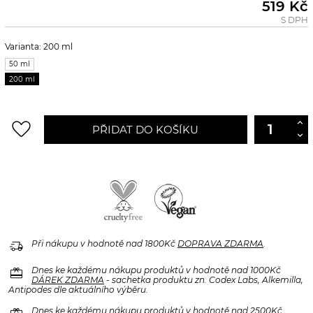
519 Kč
S DPH
Varianta: 200 ml
50 ml
200 ml
favorite_border
PŘIDAT DO KOŠÍKU
delivery_truck_speed
Při nákupu v hodnotě nad 1800Kč
DOPRAVA ZDARMA
.
redeem
Dnes ke každému nákupu produktů v hodnotě nad 1000Kč
DÁREK ZDARMA
- sachetka produktu zn. Codex Labs, Alkemilla,
Antipodes dle aktuálního výběru.
Dnes ke každému nákupu produktů v hodnotě nad 2500Kč