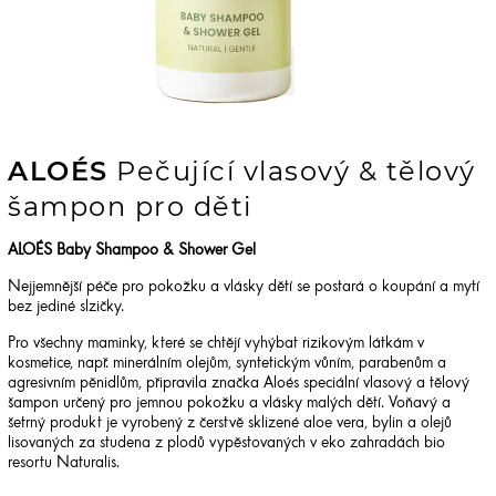
ALOÉS
Pečující vlasový & tělový
šampon pro děti
ALOÉS Baby Shampoo & Shower Gel
Nejjemnější péče pro pokožku a vlásky dětí se postará o koupání a mytí
bez jediné slzičky.
Pro všechny maminky, které se chtějí vyhýbat rizikovým látkám v
kosmetice, např. minerálním olejům, syntetickým vůním, parabenům a
agresivním pěnidlům, připravila značka Aloés speciální vlasový a tělový
šampon určený pro jemnou pokožku a vlásky malých dětí. Voňavý a
šetrný produkt je vyrobený z čerstvě sklizené aloe vera, bylin a olejů
lisovaných za studena z plodů vypěstovaných v eko zahradách bio
resortu Naturalis.