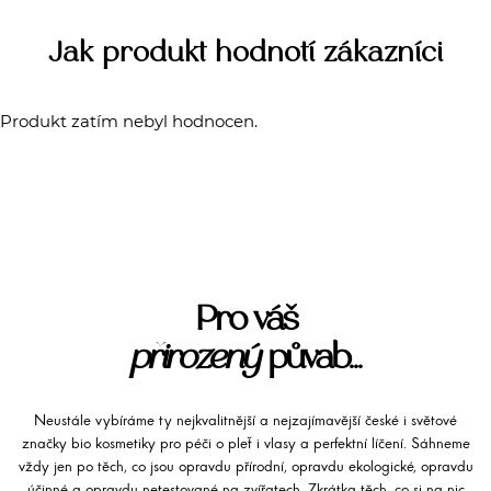
Jak produkt hodnotí zákazníci
Produkt zatím nebyl hodnocen.
Pro váš
přirozený
půvab...
Neustále vybíráme ty nejkvalitnější a nejzajímavější české i světové
značky bio kosmetiky pro péči o pleť i vlasy a perfektní líčení. Sáhneme
vždy jen po těch, co jsou opravdu přírodní, opravdu ekologické, opravdu
účinné a opravdu netestované na zvířatech. Zkrátka těch, co si na nic