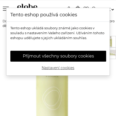
menu
person
shopping_bag
favorite_border
search
Tento eshop používá cookies
Domů
Značky
Aloés
Aloés Pečující vlasový & tělový šampon pro
děti
Tento eshop ukládá soubory známé jako cookies v
souladu s nastavením Vašeho zařízení. Užíváním tohoto
eshopu udělujete s jejich ukládáním souhlas.
Přijmout všechny soubory cookies
Nastavení cookies