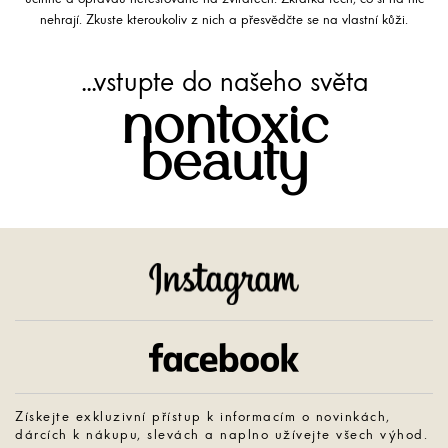
nehrají. Zkuste kteroukoliv z nich a přesvědčte se na vlastní kůži.
...vstupte do našeho světa
nontoxic
beauty
Instagram
Facebook
Získejte exkluzivní přístup k informacím o novinkách,
dárcích k nákupu, slevách a naplno užívejte všech výhod.