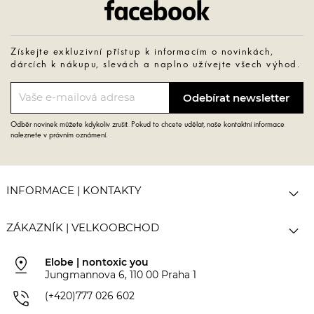
Facebook
Získejte exkluzivní přístup k informacím o novinkách,
dárcích k nákupu, slevách a naplno užívejte všech výhod.
Odběr novinek můžete kdykoliv zrušit. Pokud to chcete udělat, naše kontaktní informace
naleznete v právním oznámení.

INFORMACE | KONTAKTY

ZÁKAZNÍK | VELKOOBCHOD
pin_drop
Elobe | nontoxic you
Jungmannova 6, 110 00 Praha 1
phone_in_talk
(+420)777 026 602