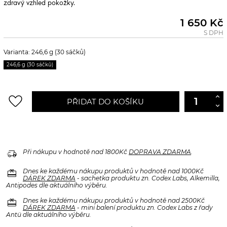
zdravý vzhled pokožky.
1 650 Kč
S DPH
Varianta: 246,6 g (30 sáčků)
246,6 g (30 sáčků)
favorite_border
PŘIDAT DO KOŠÍKU
delivery_truck_speed
Při nákupu v hodnotě nad 1800Kč
DOPRAVA ZDARMA
.
redeem
Dnes ke každému nákupu produktů v hodnotě nad 1000Kč
DÁREK ZDARMA
- sachetka produktu zn. Codex Labs, Alkemilla,
Antipodes dle aktuálního výběru.
redeem
Dnes ke každému nákupu produktů v hodnotě nad 2500Kč
DÁREK ZDARMA
- mini balení produktu zn. Codex Labs z řady
Antü dle aktuálního výběru.