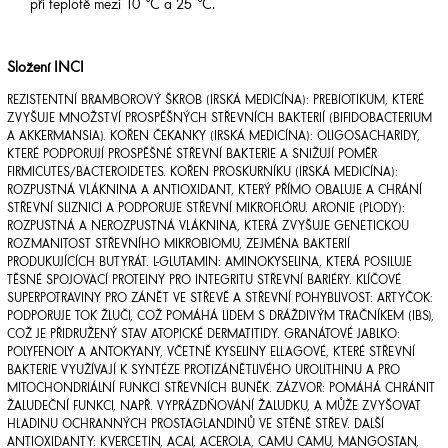
při teplotě mezi 10 °C a 25 °C.
Složení INCI
REZISTENTNÍ BRAMBOROVÝ ŠKROB (IRSKÁ MEDICÍNA): PREBIOTIKUM, KTERÉ
ZVYŠUJE MNOŽSTVÍ PROSPĚŠNÝCH STŘEVNÍCH BAKTERIÍ (BIFIDOBACTERIUM
A AKKERMANSIA). KOŘEN ČEKANKY (IRSKÁ MEDICÍNA): OLIGOSACHARIDY,
KTERÉ PODPORUJÍ PROSPĚŠNÉ STŘEVNÍ BAKTERIE A SNIŽUJÍ POMĚR
FIRMICUTES/BACTEROIDETES. KOŘEN PROSKURNÍKU (IRSKÁ MEDICÍNA):
ROZPUSTNÁ VLÁKNINA A ANTIOXIDANT, KTERÝ PŘÍMO OBALUJE A CHRÁNÍ
STŘEVNÍ SLIZNICI A PODPORUJE STŘEVNÍ MIKROFLÓRU. ARONIE (PLODY):
ROZPUSTNÁ A NEROZPUSTNÁ VLÁKNINA, KTERÁ ZVYŠUJE GENETICKOU
ROZMANITOST STŘEVNÍHO MIKROBIOMU, ZEJMÉNA BAKTERIÍ
PRODUKUJÍCÍCH BUTYRÁT. L-GLUTAMIN: AMINOKYSELINA, KTERÁ POSILUJE
TĚSNÉ SPOJOVACÍ PROTEINY PRO INTEGRITU STŘEVNÍ BARIÉRY. KLÍČOVÉ
SUPERPOTRAVINY PRO ZÁNĚT VE STŘEVĚ A STŘEVNÍ POHYBLIVOST: ARTYČOK:
PODPORUJE TOK ŽLUČI, COŽ POMÁHÁ LIDEM S DRÁŽDIVÝM TRAČNÍKEM (IBS),
COŽ JE PŘIDRUŽENÝ STAV ATOPICKÉ DERMATITIDY. GRANÁTOVÉ JABLKO:
POLYFENOLY A ANTOKYANY, VČETNĚ KYSELINY ELLAGOVÉ, KTERÉ STŘEVNÍ
BAKTERIE VYUŽÍVAJÍ K SYNTÉZE PROTIZÁNĚTLIVÉHO UROLITHINU A PRO
MITOCHONDRIÁLNÍ FUNKCI STŘEVNÍCH BUNĚK. ZÁZVOR: POMÁHÁ CHRÁNIT
ŽALUDEČNÍ FUNKCI, NAPŘ. VYPRÁZDŇOVÁNÍ ŽALUDKU, A MŮŽE ZVYŠOVAT
HLADINU OCHRANNÝCH PROSTAGLANDINŮ VE STĚNĚ STŘEV. DALŠÍ
ANTIOXIDANTY: KVERCETIN, ACAI, ACEROLA, CAMU CAMU, MANGOSTAN,