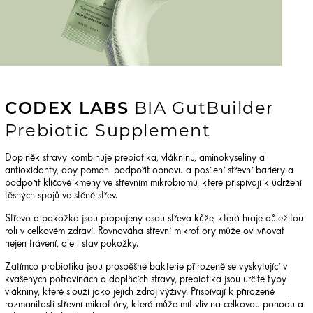
CODEX LABS
BIA GutBuilder
Prebiotic Supplement
Doplněk stravy kombinuje prebiotika, vlákninu, aminokyseliny a
antioxidanty, aby pomohl podpořit obnovu a posílení střevní bariéry a
podpořit klíčové kmeny ve střevním mikrobiomu, které přispívají k udržení
těsných spojů ve stěně střev.
Střevo a pokožka jsou propojeny osou střeva-kůže, která hraje důležitou
roli v celkovém zdraví. Rovnováha střevní mikroflóry může ovlivňovat
nejen trávení, ale i stav pokožky.
Zatímco probiotika jsou prospěšné bakterie přirozeně se vyskytující v
kvašených potravinách a doplňcích stravy, prebiotika jsou určité typy
vlákniny, které slouží jako jejich zdroj výživy. Přispívají k přirozené
rozmanitosti střevní mikroflóry, která může mít vliv na celkovou pohodu a