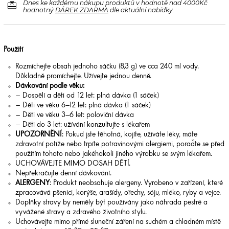
redeem
Dnes ke každému nákupu produktů v hodnotě nad 4000Kč
hodnotný
DÁREK ZDARMA
dle aktuální nabídky.
Použití
Rozmíchejte obsah jednoho sáčku (8,3 g) ve cca 240 ml vody.
Důkladně promíchejte. Užívejte jednou denně.
Dávkování podle věku:
– Dospělí a děti od 12 let: plná dávka (1 sáček)
– Děti ve věku 6–12 let: plná dávka (1 sáček)
– Děti ve věku 3–6 let: poloviční dávka
– Děti do 3 let: užívání konzultujte s lékařem
UPOZORNĚNÍ
: Pokud jste těhotná, kojíte, užíváte léky, máte
zdravotní potíže nebo trpíte potravinovými alergiemi, poraďte se před
použitím tohoto nebo jakéhokoli jiného výrobku se svým lékařem.
UCHOVÁVEJTE MIMO DOSAH DĚTÍ.
Nepřekračujte denní dávkování.
ALERGENY
: Produkt neobsahuje alergeny. Vyrobeno v zařízení, které
zpracovává pšenici, korýše, arašídy, ořechy, sóju, mléko, ryby a vejce.
Doplňky stravy by neměly být používány jako náhrada pestré a
vyvážené stravy a zdravého životního stylu.
Uchovávejte mimo přímé sluneční záření na suchém a chladném místě