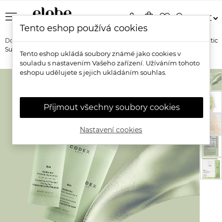
menu
person
shopping_bag
favorite_border
search
Tento eshop používá cookies
Domů
Značky
Codex Labs
Codex Labs BIA GutBuilder Prebiotic
Supplement
Tento eshop ukládá soubory známé jako cookies v
souladu s nastavením Vašeho zařízení. Užíváním tohoto
eshopu udělujete s jejich ukládáním souhlas.
Přijmout všechny soubory cookies
Nastavení cookies