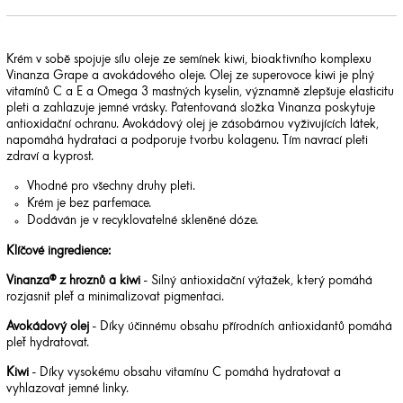
Krém v sobě spojuje sílu oleje ze semínek kiwi, bioaktivního komplexu
Vinanza Grape a avokádového oleje. Olej ze superovoce kiwi je plný
vitamínů C a E a Omega 3 mastných kyselin, významně zlepšuje elasticitu
pleti a zahlazuje jemné vrásky. Patentovaná složka Vinanza poskytuje
antioxidační ochranu. Avokádový olej je zásobárnou vyživujících látek,
napomáhá hydrataci a podporuje tvorbu kolagenu. Tím navrací pleti
zdraví a kyprost.
Vhodné pro všechny druhy pleti.
Krém je bez parfemace.
Dodáván je v recyklovatelné skleněné dóze.
Klíčové ingredience:
Vinanza® z hroznů a kiwi
- Silný antioxidační výtažek, který pomáhá
rozjasnit pleť a minimalizovat pigmentaci.
Avokádový olej
- Díky účinnému obsahu přírodních antioxidantů pomáhá
pleť hydratovat.
Kiwi
- Díky vysokému obsahu vitamínu C pomáhá hydratovat a
vyhlazovat jemné linky.