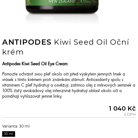
ANTIPODES
Kiwi Seed Oil Oční
krém
Antipodes Kiwi Seed Oil Eye Cream
Pomozte ochránit svou pleť okolo očí před výskytem jemných linek a
vrásek s tímto krémem proti známkám stárnutí. Antioxidanty spolu s
vitamínem C pleť hydratují a osvěžují, zatímco olej z mrkvových semínek a
100% čistý avokádový olej intenzivně hydratují oblast okolo očí a
pomáhají vyhlazovat jemné linky.
1 040 Kč
S DPH
Varianta: 30 ml
30 ml