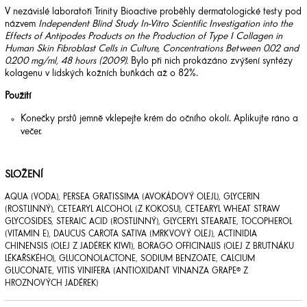
V nezávislé laboratoři Trinity Bioactive proběhly dermatologické testy pod
názvem
Independent Blind Study In-Vitro Scientific Investigation into the
Effects of Antipodes Products on the Production of Type I Collagen in
Human Skin Fibroblast Cells in Culture, Concentrations Between 0.02 and
0.200 mg/ml, 48 hours (2009).
Bylo při nich prokázáno zvýšení syntézy
kolagenu v lidských kožních buňkách až o 82%.
Použití
Konečky prstů jemně vklepejte krém do očního okolí. Aplikujte ráno a
večer.
SLOŽENÍ
AQUA (VODA), PERSEA GRATISSIMA (AVOKÁDOVÝ OLEJL), GLYCERIN
(ROSTLINNÝ), CETEARYL ALCOHOL (Z KOKOSU), CETEARYL WHEAT STRAW
GLYCOSIDES, STERAIC ACID (ROSTLINNÝ), GLYCERYL STEARATE, TOCOPHEROL
(VITAMIN E), DAUCUS CAROTA SATIVA (MRKVOVÝ OLEJ), ACTINIDIA
CHINENSIS (OLEJ Z JADÉREK KIWI), BORAGO OFFICINALIS (OLEJ Z BRUTNÁKU
LÉKAŘSKÉHO), GLUCONOLACTONE, SODIUM BENZOATE, CALCIUM
GLUCONATE, VITIS VINIFERA (ANTIOXIDANT VINANZA GRAPE® Z
HROZNOVÝCH JADÉREK)