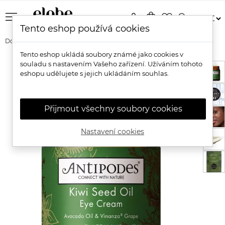
menu
person
shopping_bag
favorite_border
search
Tento eshop používá cookies
Domů
Značky
Antipodes
Antipodes Kiwi Seed Oil Oční krém
Tento eshop ukládá soubory známé jako cookies v
souladu s nastavením Vašeho zařízení. Užíváním tohoto
eshopu udělujete s jejich ukládáním souhlas.
Přijmout všechny soubory cookies
Nastavení cookies