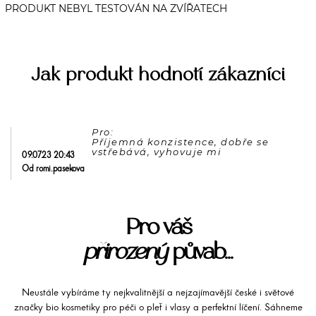
Jak produkt hodnotí zákazníci
Pro: 

Příjemná konzistence, dobře se 
09.07.23 20:43
Od romi.pasekova
Pro váš
přirozený
půvab...
Neustále vybíráme ty nejkvalitnější a nejzajímavější české i světové
značky bio kosmetiky pro péči o pleť i vlasy a perfektní líčení. Sáhneme