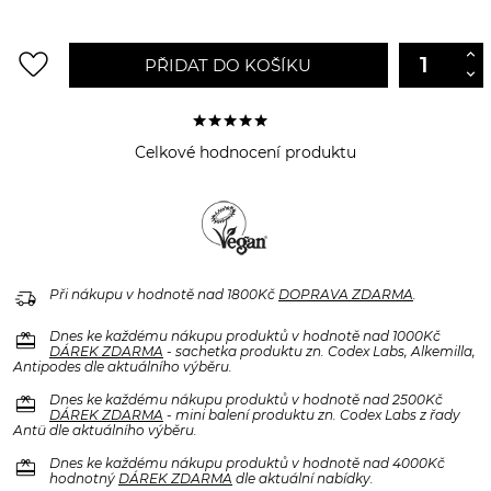
favorite_border
PŘIDAT DO KOŠÍKU
Celkové hodnocení produktu
delivery_truck_speed
Při nákupu v hodnotě nad 1800Kč
DOPRAVA ZDARMA
.
redeem
Dnes ke každému nákupu produktů v hodnotě nad 1000Kč
DÁREK ZDARMA
- sachetka produktu zn. Codex Labs, Alkemilla,
Antipodes dle aktuálního výběru.
redeem
Dnes ke každému nákupu produktů v hodnotě nad 2500Kč
DÁREK ZDARMA
- mini balení produktu zn. Codex Labs z řady
Antü dle aktuálního výběru.
redeem
Dnes ke každému nákupu produktů v hodnotě nad 4000Kč
hodnotný
DÁREK ZDARMA
dle aktuální nabídky.