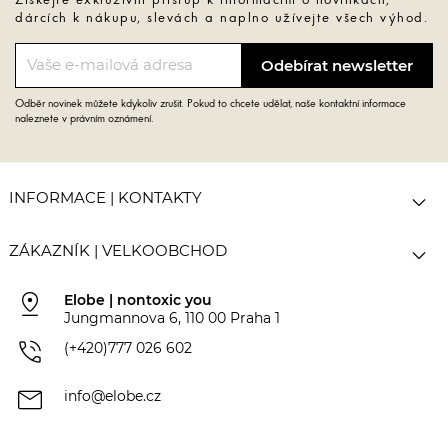
Získejte exkluzivní přístup k informacím o novinkách,
dárcích k nákupu, slevách a naplno užívejte všech výhod.
Odběr novinek můžete kdykoliv zrušit. Pokud to chcete udělat, naše kontaktní informace
naleznete v právním oznámení.

INFORMACE | KONTAKTY

ZÁKAZNÍK | VELKOOBCHOD
pin_drop
Elobe | nontoxic you
Jungmannova 6, 110 00 Praha 1
phone_in_talk
(+420)777 026 602
mail
info@elobe.cz