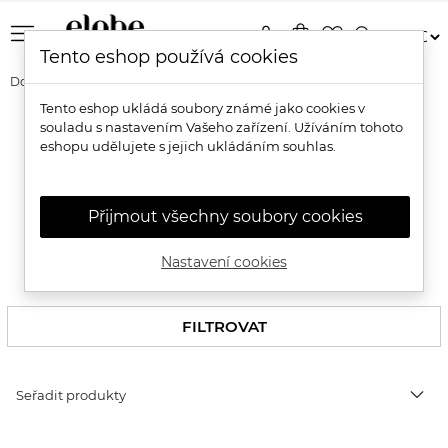
menu
person
shopping_bag
favorite_border
search
Tento eshop používá cookies
Domů
Pro muže
Pro mužský obličej
Tento eshop ukládá soubory známé jako cookies v
souladu s nastavením Vašeho zařízení. Užíváním tohoto
Pánská přírodní péče o obličej
eshopu udělujete s jejich ukládáním souhlas.
PÉČE O MUŽSKÝ OBLIČEJ
Přijmout všechny soubory cookies
HOLENÍ A PÉČE O VOUSY
Nastavení cookies
FILTROVAT
expand_more
Seřadit produkty