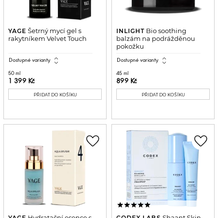
Šetrný mycí gel s
Bio soothing
YAGE
INLIGHT
rakytníkem Velvet Touch
balzám na podrážděnou
pokožku
expand_all
expand_all
Dostupné varianty
Dostupné varianty
50 ml
45 ml
1 399 Kč
899 Kč
PŘIDAT DO KOŠÍKU
PŘIDAT DO KOŠÍKU
favorite_border
favorite_border
Hydratační esence s
Shaant Skin
YAGE
CODEX LABS