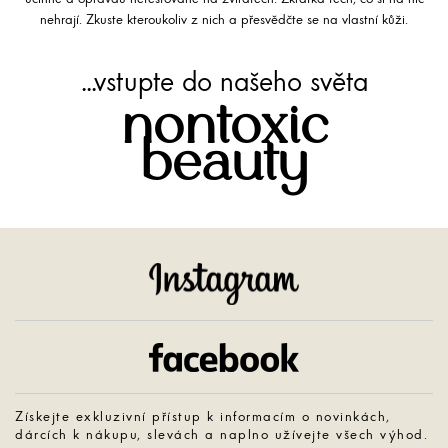
nehrají. Zkuste kteroukoliv z nich a přesvědčte se na vlastní kůži.
...vstupte do našeho světa
nontoxic
beauty
Instagram
Facebook
Získejte exkluzivní přístup k informacím o novinkách,
dárcích k nákupu, slevách a naplno užívejte všech výhod.