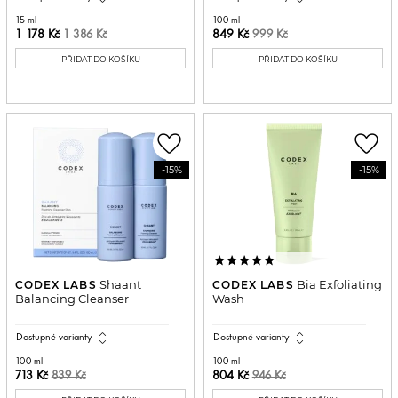
15 ml
100 ml
1 178 Kč
849 Kč
1 386 Kč
999 Kč
PŘIDAT DO KOŠÍKU
PŘIDAT DO KOŠÍKU
favorite_border
favorite_border
-15%
-15%
Shaant
Bia Exfoliating
CODEX LABS
CODEX LABS
Balancing Cleanser
Wash
expand_all
expand_all
Dostupné varianty
Dostupné varianty
100 ml
100 ml
713 Kč
804 Kč
839 Kč
946 Kč