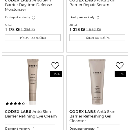
CODEX LABS
CODEX LABS
Barrier Daytime Defense
Barrier Repair Serum
Moisturizer
expand_all
expand_all
Dostupné varianty
Dostupné varianty
50 ml
30 ml
1 178 Kč
1 328 Kč
1 386 Kč
1 562 Kč
PŘIDAT DO KOŠÍKU
PŘIDAT DO KOŠÍKU
favorite_border
favorite_border
-15%
-15%
Antü Skin
Antü Skin
CODEX LABS
CODEX LABS
Barrier Refining Eye Cream
Barrier Refreshing Gel
Cleanser
expand_all
expand_all
Dostupné varianty
Dostupné varianty