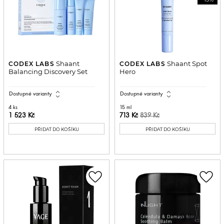
Shaant
Shaant Spot
CODEX LABS
CODEX LABS
Balancing Discovery Set
Hero
expand_all
expand_all
Dostupné varianty
Dostupné varianty
4 ks
15 ml
1 523 Kč
713 Kč
839 Kč
PŘIDAT DO KOŠÍKU
PŘIDAT DO KOŠÍKU
favorite_border
favorite_border