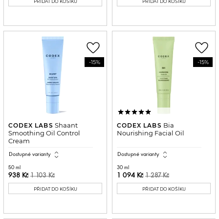
PŘIDAT DO KOŠÍKU
PŘIDAT DO KOŠÍKU
favorite_border
favorite_border
-15%
-15%
Shaant
Bia
CODEX LABS
CODEX LABS
Smoothing Oil Control
Nourishing Facial Oil
Cream
expand_all
expand_all
Dostupné varianty
Dostupné varianty
50 ml
30 ml
938 Kč
1 094 Kč
1 103 Kč
1 287 Kč
PŘIDAT DO KOŠÍKU
PŘIDAT DO KOŠÍKU