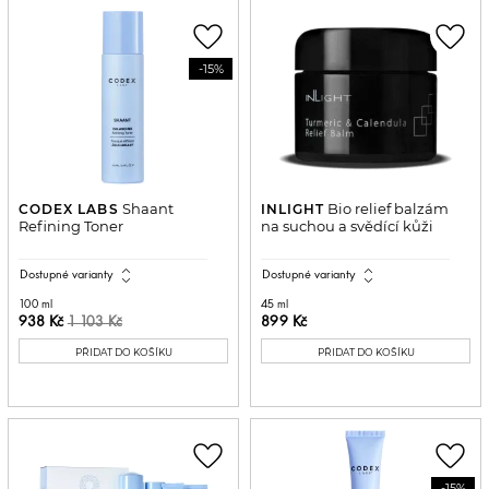
favorite_border
favorite_border
-15%
Shaant
Bio relief balzám
CODEX LABS
INLIGHT
Refining Toner
na suchou a svědící kůži
expand_all
expand_all
Dostupné varianty
Dostupné varianty
100 ml
45 ml
938 Kč
899 Kč
1 103 Kč
PŘIDAT DO KOŠÍKU
PŘIDAT DO KOŠÍKU
favorite_border
favorite_border
-15%