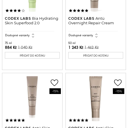
Bia Hydrating
Antü
CODEX LABS
CODEX LABS
Skin Superfood 2.0
Overnight Repair Cream
expand_all
expand_all
Dostupné varianty
Dostupné varianty
75 ml
50 ml
884 Kč
1 243 Kč
1 040 Kč
1 462 Kč
PŘIDAT DO KOŠÍKU
PŘIDAT DO KOŠÍKU
favorite_border
favorite_border
-15%
-15%
Antü Skin
Antü Skin