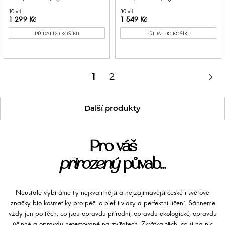
10 ml
30 ml
1 299 Kč
1 549 Kč
PŘIDAT DO KOŠÍKU
PŘIDAT DO KOŠÍKU

1
2
Další produkty
Pro váš
přirozený
půvab...
Neustále vybíráme ty nejkvalitnější a nejzajímavější české i světové
značky bio kosmetiky pro péči o pleť i vlasy a perfektní líčení. Sáhneme
vždy jen po těch, co jsou opravdu přírodní, opravdu ekologické, opravdu
účinné a opravdu netestované na zvířatech. Zkrátka těch, co si na nic