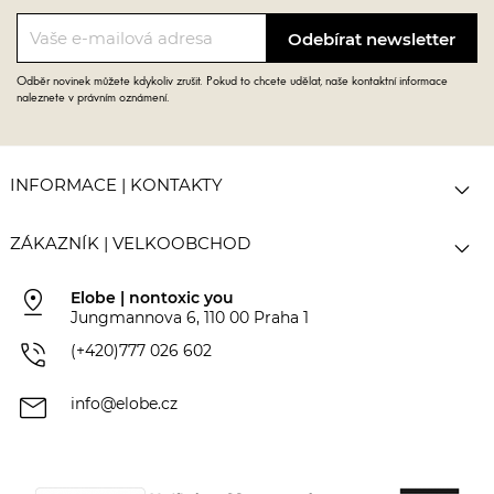
Odběr novinek můžete kdykoliv zrušit. Pokud to chcete udělat, naše kontaktní informace
naleznete v právním oznámení.

INFORMACE | KONTAKTY

ZÁKAZNÍK | VELKOOBCHOD
pin_drop
Elobe | nontoxic you
Jungmannova 6, 110 00 Praha 1
phone_in_talk
(+420)777 026 602
mail
info@elobe.cz