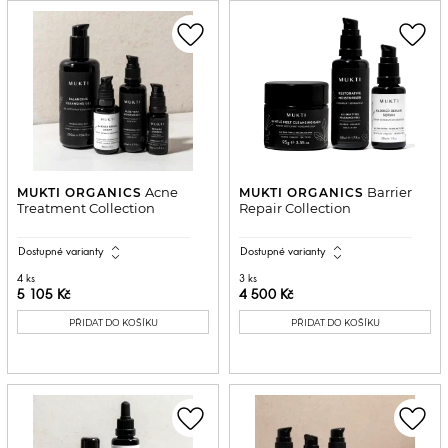
favorite_border
favorite_border
Acne
Barrier
MUKTI ORGANICS
MUKTI ORGANICS
Treatment Collection
Repair Collection
expand_all
expand_all
Dostupné varianty
Dostupné varianty
4 ks
3 ks
5 105 Kč
4 500 Kč
PŘIDAT DO KOŠÍKU
PŘIDAT DO KOŠÍKU
favorite_border
favorite_border