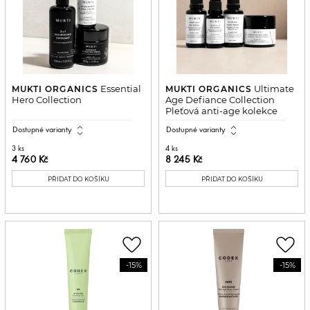
Essential
Ultimate
MUKTI ORGANICS
MUKTI ORGANICS
Hero Collection
Age Defiance Collection
Pleťová anti-age kolekce
expand_all
expand_all
Dostupné varianty
Dostupné varianty
3 ks
4 ks
4 760 Kč
8 245 Kč
PŘIDAT DO KOŠÍKU
PŘIDAT DO KOŠÍKU
favorite_border
favorite_border
-15%
-15%