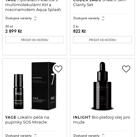
multimolekulární KH a
Clarity Set
niacinamidem Aqua Splash
expand_all
expand_all
Dostupné varianty
Dostupné varianty
30 ml
2 ks
2 899 Kč
822 Kč
PŘIDAT DO KOŠÍKU
PŘIDAT DO KOŠÍKU
favorite_border
favorite_border
Lokální péče na
Bio pleťový olej pro
YAGE
INLIGHT
pupínky SOS Miracle
muže
expand_all
expand_all
Dostupné varianty
Dostupné varianty