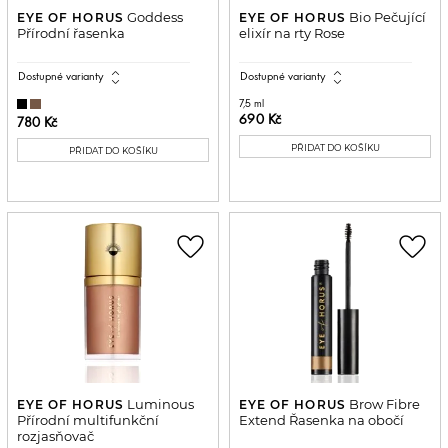
Goddess
Bio Pečující
EYE OF HORUS
EYE OF HORUS
Přírodní řasenka
elixír na rty Rose
expand_all
expand_all
Dostupné varianty
Dostupné varianty
7,5 ml
690 Kč
780 Kč
PŘIDAT DO KOŠÍKU
PŘIDAT DO KOŠÍKU
favorite_border
favorite_border
Luminous
Brow Fibre
EYE OF HORUS
EYE OF HORUS
Přírodní multifunkční
Extend Řasenka na obočí
rozjasňovač