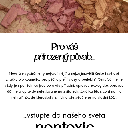
Pro váš
přirozený
půvab...
Neustále vybíráme ty nejkvalitnější a nejzajímavější české i světové
značky bio kosmetiky pro péči o pleť i vlasy a perfektní líčení. Sáhneme
vždy jen po těch, co jsou opravdu přírodní, opravdu ekologické, opravdu
účinné a opravdu netestované na zvířatech. Zkrátka těch, co si na nic
nehrají. Zkuste kteroukoliv z nich a přesvědčte se na vlastní kůži.
...vstupte do našeho světa