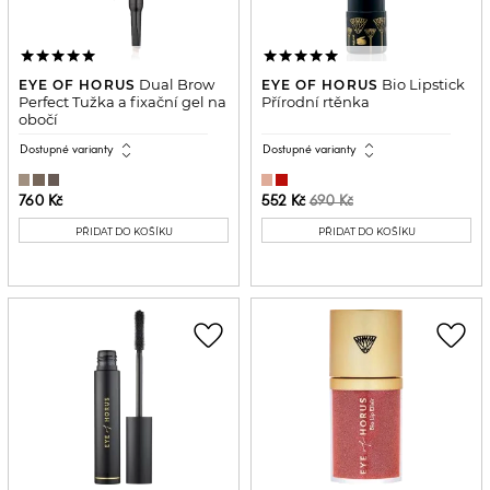
Dual Brow
Bio Lipstick
EYE OF HORUS
EYE OF HORUS
Perfect Tužka a fixační gel na
Přírodní rtěnka
obočí
expand_all
expand_all
Dostupné varianty
Dostupné varianty
760 Kč
552 Kč
690 Kč
PŘIDAT DO KOŠÍKU
PŘIDAT DO KOŠÍKU
favorite_border
favorite_border