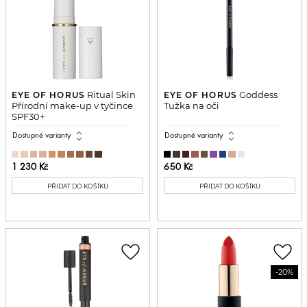
Ritual Skin
Goddess
EYE OF HORUS
EYE OF HORUS
Přírodní make-up v tyčince
Tužka na oči
SPF30+
expand_all
expand_all
Dostupné varianty
Dostupné varianty
1 230 Kč
650 Kč
PŘIDAT DO KOŠÍKU
PŘIDAT DO KOŠÍKU
favorite_border
favorite_border
-20%