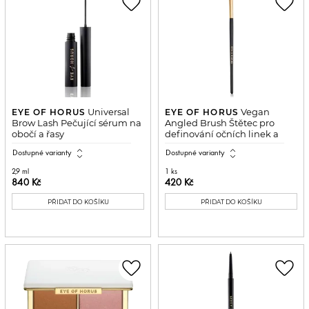
favorite_border
favorite_border
Universal
Vegan
EYE OF HORUS
EYE OF HORUS
Brow Lash Pečující sérum na
Angled Brush Štětec pro
obočí a řasy
definování očních linek a
obočí
expand_all
expand_all
Dostupné varianty
Dostupné varianty
2,9 ml
1 ks
840 Kč
420 Kč
PŘIDAT DO KOŠÍKU
PŘIDAT DO KOŠÍKU
favorite_border
favorite_border