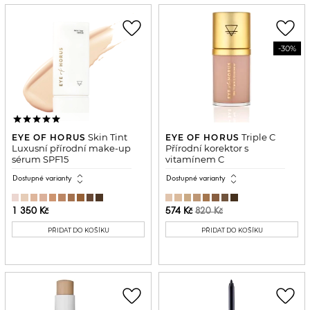
favorite_border
favorite_border
-30%
Skin Tint
Triple C
EYE OF HORUS
EYE OF HORUS
Luxusní přírodní make-up
Přírodní korektor s
sérum SPF15
vitamínem C
expand_all
expand_all
Dostupné varianty
Dostupné varianty
1 350 Kč
574 Kč
820 Kč
PŘIDAT DO KOŠÍKU
PŘIDAT DO KOŠÍKU
favorite_border
favorite_border