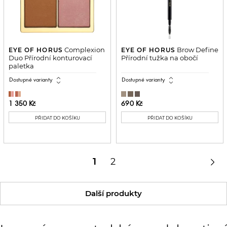
Complexion
Brow Define
EYE OF HORUS
EYE OF HORUS
Duo Přírodní konturovací
Přírodní tužka na obočí
paletka
expand_all
expand_all
Dostupné varianty
Dostupné varianty
1 350 Kč
690 Kč
PŘIDAT DO KOŠÍKU
PŘIDAT DO KOŠÍKU

1
2
Další produkty