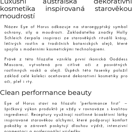
Luxusní australská dekorativní
kosmetika inspirovaná starověkou
moudrostí
Název Eye of Horus odkazuje na staroegyptský symbol
ochrany, síly a moudrosti. Zakladatelka značky Holly
Schleich čerpala inspiraci ze starověkých rituálů krásy,
léčivých rostlin a tradičních botanických olejů, které
spojila s moderními kosmetickými technologiemi.
Právě z této filozofie vznikla první ikonická Goddess
Mascara, vytvořená pro citlivé oči z posvátných
rostlinných vosků a olejů. Úspěch této řasenky položil
základ celé kolekci oceňované dekorativní kosmetiky pro
oči, pleť i rty.
Clean performance beauty
Eye of Horus staví na filozofii "performance first" –
špičkový výkon produktů je vždy v rovnováze s kvalitou
ingrediencí. Receptury využívají rostlinné bioaktivní látky
inspirované starověkou alchymií, které podporují komfort
pokožky a zároveň poskytují dlouhou výdrž, intenzivní
pigmentaci a profesionální výsledky.