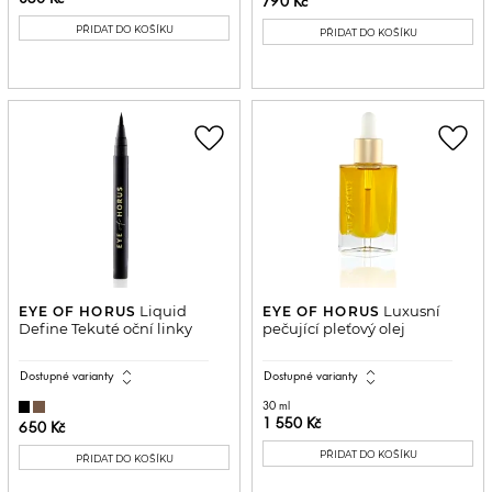
790 Kč
PŘIDAT DO KOŠÍKU
PŘIDAT DO KOŠÍKU
favorite_border
favorite_border
Liquid
Luxusní
EYE OF HORUS
EYE OF HORUS
Define Tekuté oční linky
pečující pleťový olej
expand_all
expand_all
Dostupné varianty
Dostupné varianty
30 ml
1 550 Kč
650 Kč
PŘIDAT DO KOŠÍKU
PŘIDAT DO KOŠÍKU