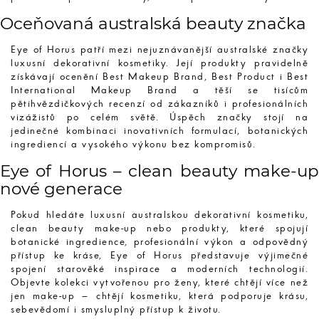
Oceňovaná australská beauty značka
Eye of Horus patří mezi nejuznávanější australské značky
luxusní dekorativní kosmetiky. Její produkty pravidelně
získávají ocenění Best Makeup Brand, Best Product i Best
International Makeup Brand a těší se tisícům
pětihvězdičkových recenzí od zákazníků i profesionálních
vizážistů po celém světě. Úspěch značky stojí na
jedinečné kombinaci inovativních formulací, botanických
ingrediencí a vysokého výkonu bez kompromisů.
Eye of Horus – clean beauty make-up
nové generace
Pokud hledáte luxusní australskou dekorativní kosmetiku,
clean beauty make-up nebo produkty, které spojují
botanické ingredience, profesionální výkon a odpovědný
přístup ke kráse, Eye of Horus představuje výjimečné
spojení starověké inspirace a moderních technologií.
Objevte kolekci vytvořenou pro ženy, které chtějí více než
jen make-up – chtějí kosmetiku, která podporuje krásu,
sebevědomí i smysluplný přístup k životu.