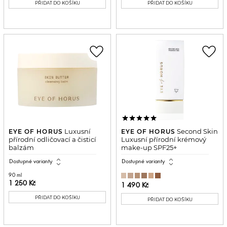
PŘIDAT DO KOŠÍKU
PŘIDAT DO KOŠÍKU
favorite_border
favorite_border
Luxusní
Second Skin
EYE OF HORUS
EYE OF HORUS
přírodní odličovací a čisticí
Luxusní přírodní krémový
balzám
make-up SPF25+
expand_all
expand_all
Dostupné varianty
Dostupné varianty
90 ml
1 250 Kč
1 490 Kč
PŘIDAT DO KOŠÍKU
PŘIDAT DO KOŠÍKU