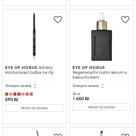
favorite_border
favorite_border
Artistry
EYE OF HORUS
EYE OF HORUS
Konturovací tužka na rty
Regenerační noční sérum s
bakuchiolem
expand_all
expand_all
Dostupné varianty
Dostupné varianty
30 ml
1 650 Kč
590 Kč
PŘIDAT DO KOŠÍKU
PŘIDAT DO KOŠÍKU