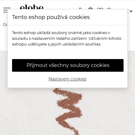
menu
person
shopping_bag
favorite_border
search
Tento eshop používá cookies
Domů
Značky
Eye of Horus
Tento eshop ukládá soubory známé jako cookies v
souladu s nastavením Vašeho zařízení. Užíváním tohoto
Eye of Horus
eshopu udělujete s jejich ukládáním souhlas.
Přijmout všechny soubory cookies
Nastavení cookies