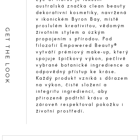
australská značka clean beauty
dekorativní kosmetiky, navržená
v ikonickém Byron Bay, místě
proslulém kreativitou, vědomým
GET THE LOOK
životním stylem a úzkým
propojením s přírodou. Pod
filozofií Empowered Beauty®
vytváří prémiový make-up, který
spojuje špičkový výkon, pečlivě
vybrané botanické ingredience a
odpovědný přístup ke kráse.
Každý produkt vzniká s důrazem
na výkon, čisté složení a
integritu ingrediencí, aby
přirozeně podtrhl krásu a
zároveň respektoval pokožku i
životní prostředí.