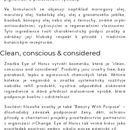
Ve formulacích se objevují například moringový olej,
marulový olej, habešský olej, olej z granátového jablka,
baobab, konopný olej nebo olej z černuchy, známé svými
antioxidačními, vyživujícími a regeneračními vlastnostmi.
Tyto ingredience tvoří charakteristický podpis značky a
odrážejí její hluboký respekt k přírodě i tradičním
botanickým recepturám.
Clean, conscious & considered
Značka Eye of Horus vytváří kosmetiku, která je "clean,
conscious and considered". Produkty jsou cruelty free, bez
parabenů, lepku a agresivních chemických látek. Většina
kolekce je veganská a značka systematicky rozšiřuje
nabídku refill produktů, využívá odpovědně získávané
ingredience a dává přednost malosériové výrobě, která
podporuje kvalitu i udržitelnost.
Součástí filozofie značky je také "Beauty With Purpose" –
dlouhodobý závazek podporovat ženy, děti, ochranu
přírody a charitativní projekty prostřednictvím partnerství
s organizací i=Change. Eye of Horus tak vnímá krásu jako
prostředek pozitivní změny, nikoliv pouze estetický cíl.