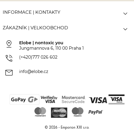

INFORMACE | KONTAKTY

ZÁKAZNÍK | VELKOOBCHOD
pin_drop
Elobe | nontoxic you
Jungmannova 6, 110 00 Praha 1
phone_in_talk
(+420)777 026 602
mail
info@elobe.cz
© 2026 - Emporion XXI s.r.o.