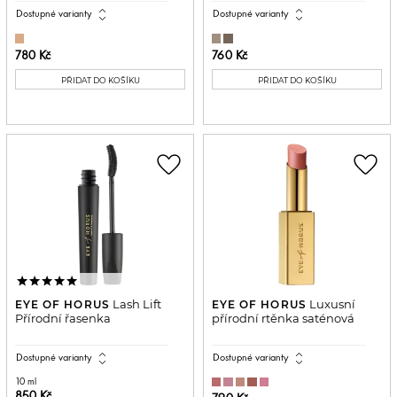
expand_all
expand_all
Dostupné varianty
Dostupné varianty
780 Kč
760 Kč
PŘIDAT DO KOŠÍKU
PŘIDAT DO KOŠÍKU
favorite_border
favorite_border
Lash Lift
Luxusní
EYE OF HORUS
EYE OF HORUS
Přírodní řasenka
přírodní rtěnka saténová
expand_all
expand_all
Dostupné varianty
Dostupné varianty
10 ml
850 Kč