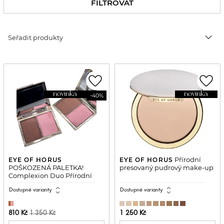
FILTROVAT
expand_more
Seřadit produkty
favorite_border
favorite_border
novinka
novinka
-40%
Přírodní
EYE OF HORUS
EYE OF HORUS
POŠKOZENÁ PALETKA!
presovaný pudrový make-up
Complexion Duo Přírodní
konturovací paletka
expand_all
expand_all
Dostupné varianty
Dostupné varianty
810 Kč
1 250 Kč
1 350 Kč