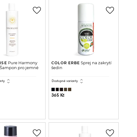
favorite_border
favorite_border
Pure Harmony
Sprej na zakrytí
NSE
COLOR ERBE
- Šampon pro jemné
šedin
expand_all
expand_all
anty
Dostupné varianty
365 Kč
ŘIDAT DO KOŠÍKU
PŘIDAT DO KOŠÍKU
favorite_border
favorite_border