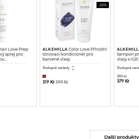
-20%
air Love Prep
Color Love Přírodní
ALKEMILLA
ALKEMIL
vý sprej pro
tónovací kondicionér pro
šampon pro
u...
barvené vlasy
vlasy s rů
all
expand_all
Dostupné varianty
Dostupné vari
250 ml
379 Kč
319 Kč
399 Kč
DŇUJEME
P
PŘIDAT DO KOŠÍKU
Další produkty