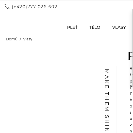
call
(+420)777 026 602
PLEŤ
TĚLO
VLASY
Domů
Vlasy
V
MAKE THEM SHINE
t
p
P
P
b
o
s
o
v
n