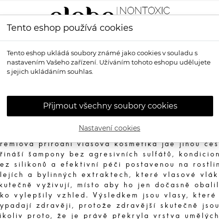
Tento eshop používá cookies
LÍČENÍ
VŮNĚ
OPALOVÁNÍ
PRO MUŽE
OS
Tento eshop ukládá soubory známé jako cookies v souladu s
nastavením Vašeho zařízení. Užíváním tohoto eshopu udělujete
s jejich ukládáním souhlas.
Přírodní vlasová kosmetik
Přijmout všechny soubory cookies
lasy denně čelí teplu, stylingu, znečištěnému ovz
vrdé vodě z kohoutku – a konvenční vlasové pří
Nastavení cookies
lné syntetických složek je této zátěže málokdy z
rémiová přírodní vlasová kosmetika jde jinou ces
řináší šampony bez agresivních sulfátů, kondicio
ez silikonů a efektivní péči postavenou na rostli
lejích a bylinných extraktech, které vlasové vlá
kutečně vyživují, místo aby ho jen dočasně obali
ko vylepšily vzhled. Výsledkem jsou vlasy, které
ypadají zdravěji, protože zdravější skutečně jsou
ikoliv proto, že je právě překryla vrstva umělýc