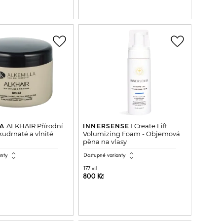
favorite_border
favorite_border
ALKHAIR Přírodní
I Create Lift
LA
INNERSENSE
udrnaté a vlnité
Volumizing Foam - Objemová
pěna na vlasy
expand_all
expand_all
anty
Dostupné varianty
177 ml
800 Kč
ŘIDAT DO KOŠÍKU
PŘIDAT DO KOŠÍKU