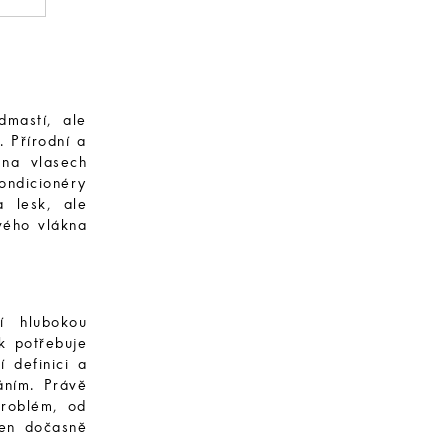
dmastí, ale
. Přírodní a
 na vlasech
kondicionéry
a lesk, ale
vého vlákna
í hlubokou
k potřebuje
í definici a
áním. Právě
roblém, od
jen dočasně