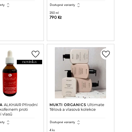
expand_all
expand_all
anty
Dostupné varianty
250 ml
790 Kč
ŘIDAT DO KOŠÍKU
PŘIDAT DO KOŠÍKU
favorite_border
favorite_border
novinka
ALKHAIR Přírodní
Ultimate
LA
MUKTI ORGANICS
kofeinem proti
Tělová a vlasová kolekce
 vlasů
expand_all
expand_all
anty
Dostupné varianty
4 ks