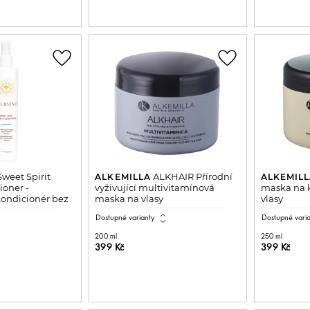
favorite_border
favorite_border
weet Spirit
ALKHAIR Přírodní
ALKEMILLA
ALKEMIL
ioner -
vyživující multivitamínová
maska na k
ondicionér bez
maska na vlasy
vlasy
all
expand_all
Dostupné varianty
Dostupné vari
200 ml
250 ml
399 Kč
399 Kč
DO KOŠÍKU
PŘIDAT DO KOŠÍKU
P