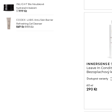
INLIGHT
Bio hloubkově
hydratační balzám
1 999 Kč
CODEX LABS
Antü Skin Barrier
Refreshing Gel Cleanser
999 Kč
849 Kč
S
INNERSENSE
Leave In Condit
Bezoplachový k
vůně
expand_
Dostupné varianty
60 ml
290 Kč
PŘIDAT 