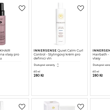
favorite_border
favorite_border
KHAIR
Quiet Calm Curl
INNERSENSE
INNERSE
na vlasy pro
Control - Stylingový krém pro
Hairbath 
vu
definici vln
vlasy
all
expand_all
Dostupné varianty
Dostupné vari
60 ml
60 ml
280 Kč
280 Kč
DO KOŠÍKU
PŘIDAT DO KOŠÍKU
P
favorite_border
favorite_border