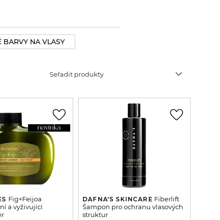
 BARVY NA VLASY
expand_more
Seřadit produkty
favorite_border
favorite_border
novinka
Fig+Feijoa
Fiberlift
ES
DAFNA'S SKINCARE
í a vyživující
Šampon pro ochranu vlasových
ér
struktur