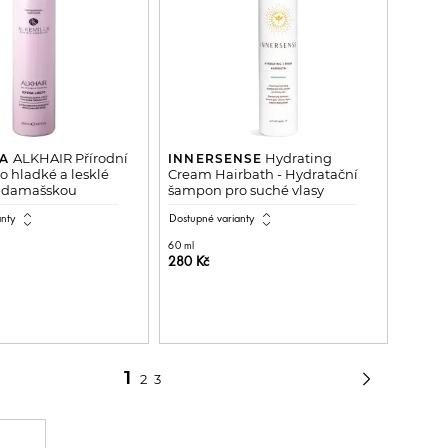
ALKHAIR Přírodní
Hydrating
LA
INNERSENSE
 hladké a lesklé
Cream Hairbath - Hydratační
ží damašskou
šampon pro suché vlasy
expand_all
expand_all
anty
Dostupné varianty
60 ml
280 Kč
ŘIDAT DO KOŠÍKU
PŘIDAT DO KOŠÍKU

1
2
3