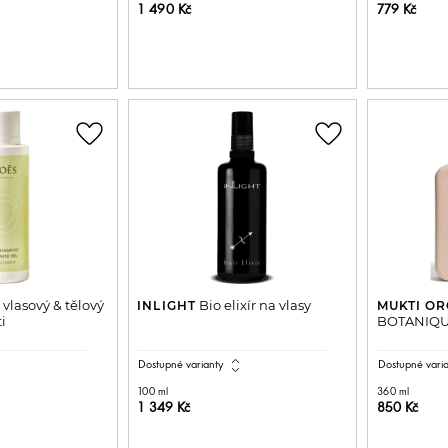
1 490 Kč
779 Kč
DO KOŠÍKU
PŘIDAT DO KOŠÍKU
P
favorite_border
favorite_border
 vlasový & tělový
Bio elixír na vlasy
INLIGHT
MUKTI O
i
BOTANIQU
all
expand_all
Dostupné varianty
Dostupné vari
100 ml
360 ml
1 349 Kč
850 Kč
DO KOŠÍKU
PŘIDAT DO KOŠÍKU
P