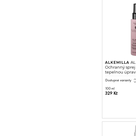
AL
ALKEMILLA
Ochranný sprej 
tepelnou úpra
expand_
Dostupné varianty
100 ml
329 Kč
PŘIDAT 