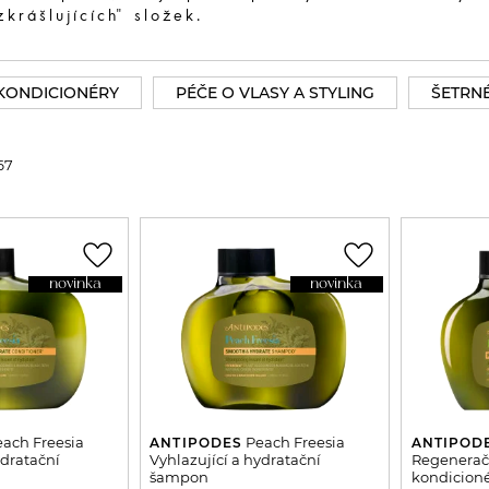
zkrášlujících" složek.
KONDICIONÉRY
PÉČE O VLASY A STYLING
ŠETRNÉ
67
favorite_border
favorite_border
novinka
novinka
ach Freesia
Peach Freesia
ANTIPODES
ANTIPOD
ydratační
Vyhlazující a hydratační
Regeneračn
šampon
kondicion