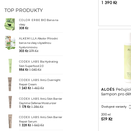
1 390 Kč
TOP PRODUKTY
PŘIDAT 
COLOR ERBE
BIO Barva na
vlasy
308 Kč
ALKEMILLA
Alkolor Přírodní
barva na vlasy s kyselinou
hyaluronovou
379 Kč
303 Kč
CODEX LABS
Bia Hydrating
Skin Superfood 2.0
1 040 Kč
884 Kč
CODEX LABS
Antü Overnight
Repair Cream
1 462 Kč
Pečující
1 243 Kč
ALOÉS
šampon pro dět
CODEX LABS
Antü Skin Barrier
Daytime Defense Moisturizer
expand_
Dostupné varianty
1 386 Kč
1 178 Kč
200 ml
CODEX LABS
Antü Skin Barrier
519 Kč
Repair Serum
1 562 Kč
1 328 Kč
PŘIDAT 