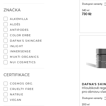
expand_
Dostupné varianty
ZNAČKA
340 ml
730 Kč
ALKEMILLA
PŘIDAT 
ALOÉS
ANTIPODES
COLOR ERBE
DAFNA'S SKINCARE
INLIGHT
INNERSENSE
MUKTI ORGANICS
NUI COSMETICS
CERTIFIKACE
COSMOS ORG.
DAFNA'S SKI
Hloubkově reg
CRUELTY FREE
pro obnovu vla
NATRUE
expand_
Dostupné varianty
VEGAN
200 ml