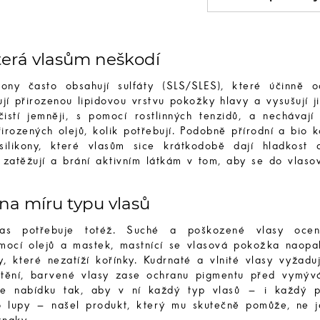
která vlasům neškodí
ony často obsahují sulfáty (SLS/SLES), které účinně o
jí přirozenou lipidovou vrstvu pokožky hlavy a vysušují ji
istí jemněji, s pomocí rostlinných tenzidů, a nechávají
řirozených olejů, kolik potřebují. Podobně přírodní a bio 
silikony, které vlasům sice krátkodobě dají hladkost 
 zatěžují a brání aktivním látkám v tom, aby se do vlaso
 na míru typu vlasů
as potřebuje totéž. Suché a poškozené vlasy ocen
mocí olejů a mastek, mastnící se vlasová pokožka naopa
y, které nezatíží kořínky. Kudrnaté a vlnité vlasy vyžaduj
atění, barvené vlasy zase ochranu pigmentu před vymýv
me nabídku tak, aby v ní každý typ vlasů – i každý p
 lupy – našel produkt, který mu skutečně pomůže, ne 