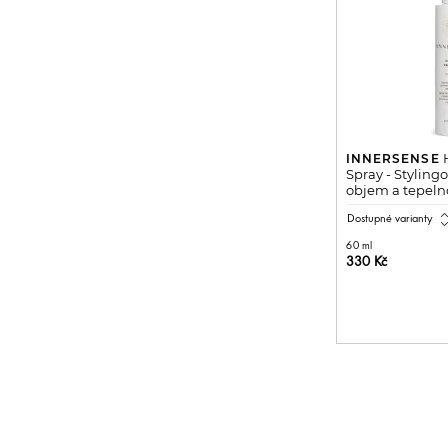
H
INNERSENSE
Spray - Stylingo
objem a tepelno
expand_
Dostupné varianty
60 ml
330 Kč
NASKLA