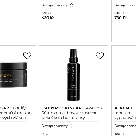
all
expand_all
Dostupné varianty
Dostupné vari
340 ml
340 ml
630 Kč
730 Kč
DO KOŠÍKU
PŘIDAT DO KOŠÍKU
P
favorite_border
favorite_border
Fortify
Awaken
NCARE
DAFNA'S SKINCARE
ALKEMIL
enerační maska
Sérum pro zdravou vlasovou
tonikum s 
sových vláken
pokožku a husté vlasy
vypadávání
all
expand_all
Dostupné varianty
Dostupné vari
50 ml
100 ml