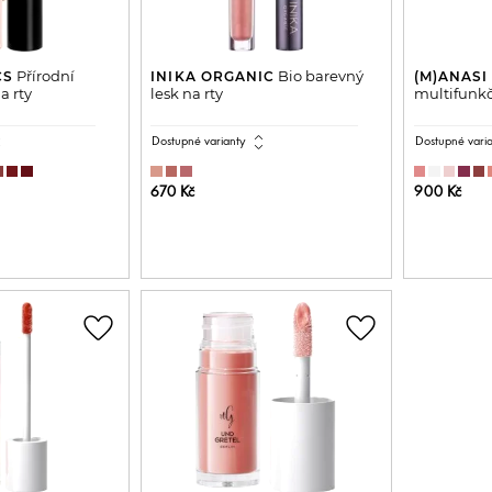
Přírodní
Bio barevný
CS
INIKA ORGANIC
(M)ANASI
a rty
lesk na rty
multifunkčn
all
expand_all
Dostupné varianty
Dostupné vari
670 Kč
900 Kč
DO KOŠÍKU
PŘIDAT DO KOŠÍKU
P
favorite_border
favorite_border