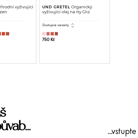
řírodní vyživující
Organický
UND GRETEL
tzen
vyživující olej na rty Gliz
all
expand_all
Dostupné varianty
750 Kč
DO KOŠÍKU
PŘIDAT DO KOŠÍKU
š
ůvab...
...vstup