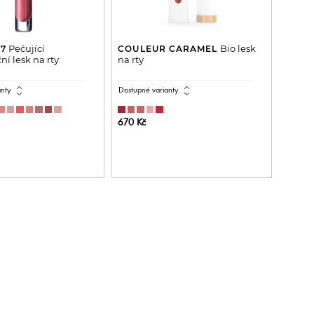
Pečující
Bio lesk
 7
COULEUR CARAMEL
í lesk na rty
na rty
expand_all
expand_all
anty
Dostupné varianty
670 Kč
ŘIDAT DO KOŠÍKU
PŘIDAT DO KOŠÍKU