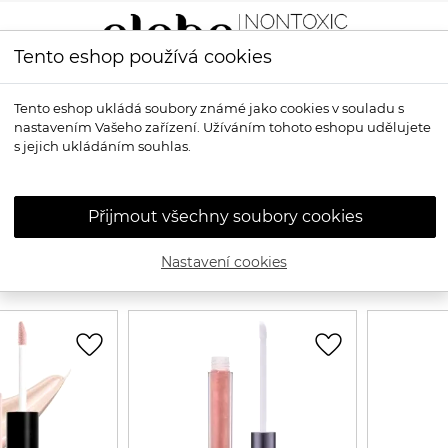
Tento eshop používá cookies
LÍČENÍ
VŮNĚ
OPALOVÁNÍ
PRO MUŽE
OS
Tento eshop ukládá soubory známé jako cookies v souladu s
nastavením Vašeho zařízení. Užíváním tohoto eshopu udělujete
s jejich ukládáním souhlas.
Přírodní lesky na rty
Přijmout všechny soubory cookies
Nastavení cookies
6
favorite_border
favorite_border