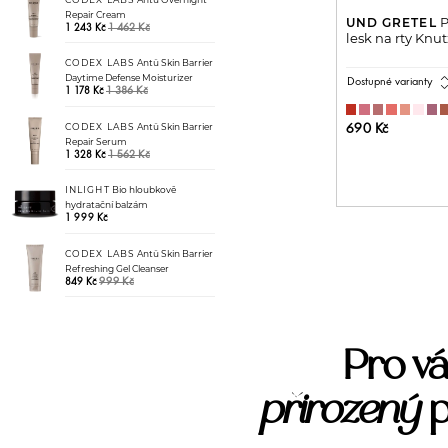
Repair Cream
P
UND GRETEL
1 462 Kč
1 243 Kč
lesk na rty Knu
CODEX LABS
Antü Skin Barrier
expand_
Daytime Defense Moisturizer
Dostupné varianty
1 386 Kč
1 178 Kč
CODEX LABS
Antü Skin Barrier
690 Kč
Repair Serum
1 562 Kč
1 328 Kč
PŘIDAT 
INLIGHT
Bio hloubkově
hydratační balzám
1 999 Kč
CODEX LABS
Antü Skin Barrier
Refreshing Gel Cleanser
999 Kč
849 Kč
Pro vá
přirozený
p