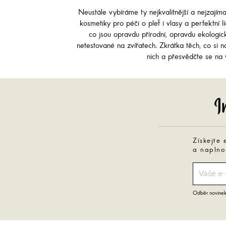
Neustále vybíráme ty nejkvalitnější a nejzajím
kosmetiky pro péči o pleť i vlasy a perfektní 
co jsou opravdu přírodní, opravdu ekologi
netestované na zvířatech. Zkrátka těch, co si na
nich a přesvědčte se na v
Získejte 
a naplno
Odběr novinek 