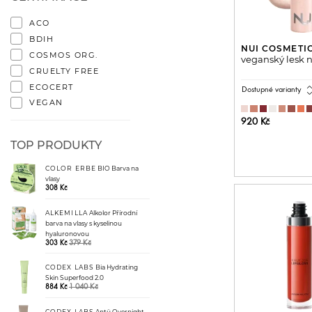
ACO
BDIH
NUI COSMETI
COSMOS ORG.
veganský lesk n
CRUELTY FREE
ECOCERT
expand_
Dostupné varianty
VEGAN
920 Kč
PŘIDAT 
TOP PRODUKTY
COLOR ERBE
BIO Barva na
vlasy
308 Kč
ALKEMILLA
Alkolor Přírodní
barva na vlasy s kyselinou
hyaluronovou
379 Kč
303 Kč
CODEX LABS
Bia Hydrating
Skin Superfood 2.0
1 040 Kč
884 Kč
CODEX LABS
Antü Overnight