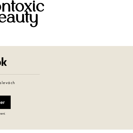
ntoxic
eauty
Facebook
 slevách
mení.