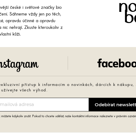
no
avější české i světové značky bio
b
líčení. Sáhneme vždy jen po těch,
cké, opravdu účinné a opravdu
 nic nehrají. Zkuste kteroukoliv z
lastní kůži.
Instagram
exkluzivní přístup k informacím o novinkách, dárcích k nákupu,
 užívejte všech výhod.
můžete kdykoliv zrušit. Pokud to chcete udělat, naše kontaktní informace naleznete v právním ozná