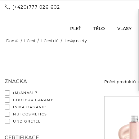
call
(+420)777 026 602
PLEŤ
TĚLO
VLASY
Domů
Líčení
Líčení rtů
Lesky na rty
ZNAČKA
Počet produktů: 
(M)ANASI 7
COULEUR CARAMEL
INIKA ORGANIC
NUI COSMETICS
UND GRETEL
CERTIFIKACE