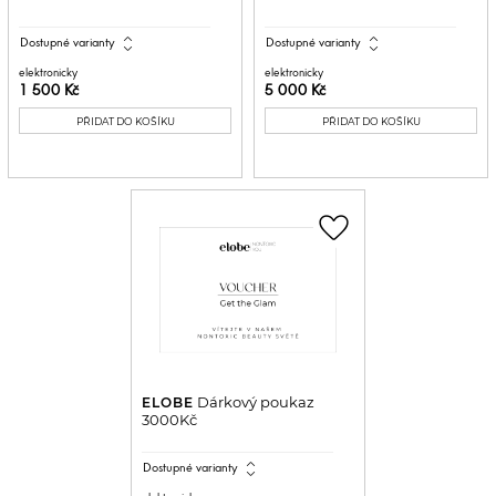
expand_all
expand_all
Dostupné varianty
Dostupné varianty
elektronicky
elektronicky
1 500 Kč
5 000 Kč
PŘIDAT DO KOŠÍKU
PŘIDAT DO KOŠÍKU
favorite_border
Dárkový poukaz
ELOBE
3000Kč
expand_all
Dostupné varianty