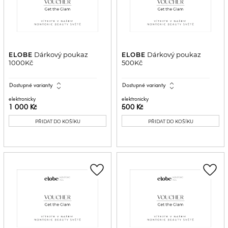
Dárkový poukaz
Dárkový poukaz
ELOBE
ELOBE
1000Kč
500Kč
expand_all
expand_all
Dostupné varianty
Dostupné varianty
elektronicky
elektronicky
1 000 Kč
500 Kč
PŘIDAT DO KOŠÍKU
PŘIDAT DO KOŠÍKU
favorite_border
favorite_border