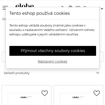
menu
person
shopping_bag
favorite_border
search
Tento eshop používá cookies
Domů
Ostatní
Dárkové poukazy
Tento eshop ukládá soubory známé jako cookies v
souladu s nastavením Vašeho zařízení. Užíváním tohoto
Dárkové poukazy na přírodní
eshopu udělujete s jejich ukládáním souhlas.
kosmetiku
Přijmout všechny soubory cookies
FILTROVAT
Nastavení cookies
expand_more
Seřadit produkty
favorite_border
favorite_border