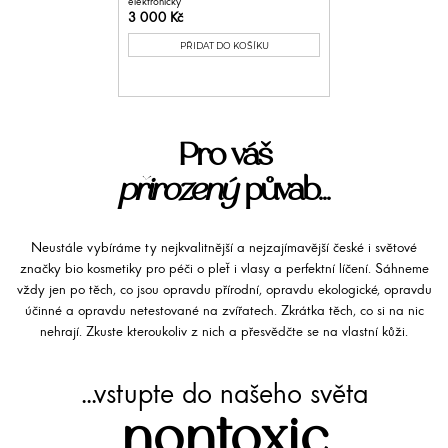
elektronicky
3 000 Kč
PŘIDAT DO KOŠÍKU
Pro váš
přirozený
půvab...
Neustále vybíráme ty nejkvalitnější a nejzajímavější české i světové
značky bio kosmetiky pro péči o pleť i vlasy a perfektní líčení. Sáhneme
vždy jen po těch, co jsou opravdu přírodní, opravdu ekologické, opravdu
účinné a opravdu netestované na zvířatech. Zkrátka těch, co si na nic
nehrají. Zkuste kteroukoliv z nich a přesvědčte se na vlastní kůži.
...vstupte do našeho světa
nontoxic