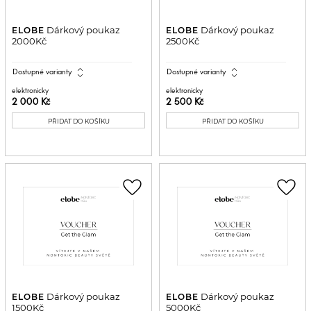
Dárkový poukaz
Dárkový poukaz
ELOBE
ELOBE
2000Kč
2500Kč
expand_all
expand_all
Dostupné varianty
Dostupné varianty
elektronicky
elektronicky
2 000 Kč
2 500 Kč
PŘIDAT DO KOŠÍKU
PŘIDAT DO KOŠÍKU
favorite_border
favorite_border
Dárkový poukaz
Dárkový poukaz
ELOBE
ELOBE
1500Kč
5000Kč