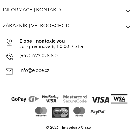

INFORMACE | KONTAKTY

ZÁKAZNÍK | VELKOOBCHOD
pin_drop
Elobe | nontoxic you
Jungmannova 6, 110 00 Praha 1
phone_in_talk
(+420)777 026 602
mail
info@elobe.cz
© 2026 - Emporion XXI s.r.o.