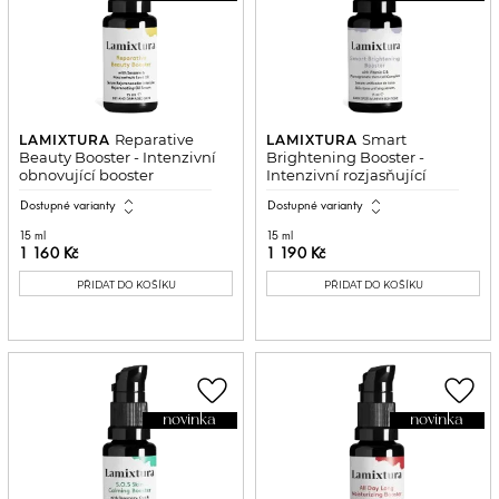
Reparative
Smart
LAMIXTURA
LAMIXTURA
Beauty Booster - Intenzivní
Brightening Booster -
obnovující booster
Intenzivní rozjasňující
booster
expand_all
expand_all
Dostupné varianty
Dostupné varianty
15 ml
15 ml
1 160 Kč
1 190 Kč
PŘIDAT DO KOŠÍKU
PŘIDAT DO KOŠÍKU
favorite_border
favorite_border
novinka
novinka