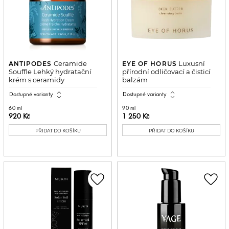
Ceramide
Luxusní
ANTIPODES
EYE OF HORUS
Souffle Lehký hydratační
přírodní odličovací a čisticí
krém s ceramidy
balzám
expand_all
expand_all
Dostupné varianty
Dostupné varianty
60 ml
90 ml
920 Kč
1 250 Kč
PŘIDAT DO KOŠÍKU
PŘIDAT DO KOŠÍKU
favorite_border
favorite_border