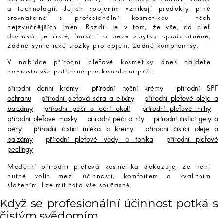
a technologií. Jejich spojením vznikají produkty plně
srovnatelné s profesionální kosmetikou i těch
nejzvučnějších jmen. Rozdíl je v tom, že vše, co pleť
dostává, je čisté, funkční a beze zbytku opodstatněné,
žádné syntetické složky pro objem, žádné kompromisy.
V nabídce přírodní pleťové kosmetiky dnes najdete
naprosto vše potřebné pro kompletní péči:
přírodní denní krémy
přírodní noční krémy
přírodní SP
ochranu
přírodní pleťová séra a elixíry
přírodní pleťové oleje 
balzámy
přírodní péči o oční okolí
přírodní pleťové mlhy
přírodní pleťové masky
přírodní péči o rty
přírodní čisticí gely a
pěny
p
řírodní čisticí mléka a krémy
přírodní čisticí oleje 
balzámy
přírodní pleťové vody a tonika
přírodní pleťov
peelingy
Moderní přírodní pleťová kosmetika dokazuje, že není
nutné volit mezi účinností, komfortem a kvalitním
složením. Lze mít toto vše současně.
Když se profesionální účinnost potká s
čistým svědomím