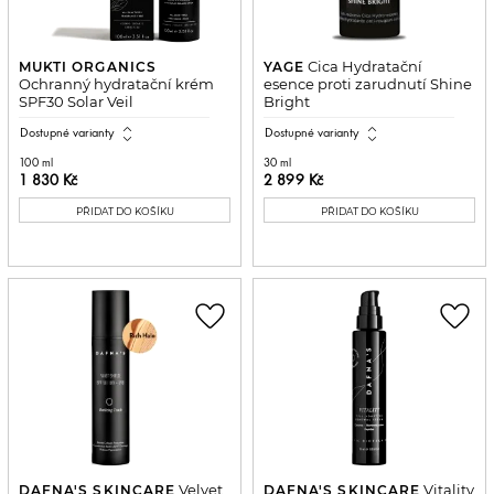
Cica Hydratační
MUKTI ORGANICS
YAGE
Ochranný hydratační krém
esence proti zarudnutí Shine
SPF30 Solar Veil
Bright
expand_all
expand_all
Dostupné varianty
Dostupné varianty
100 ml
30 ml
1 830 Kč
2 899 Kč
PŘIDAT DO KOŠÍKU
PŘIDAT DO KOŠÍKU
favorite_border
favorite_border
Velvet
Vitality
DAFNA'S SKINCARE
DAFNA'S SKINCARE