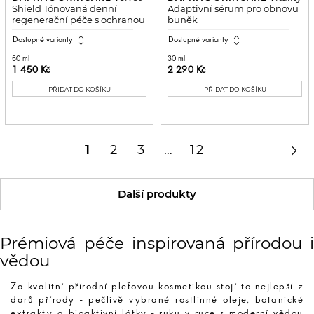
Shield Tónovaná denní
Adaptivní sérum pro obnovu
regenerační péče s ochranou
buněk
SPF 50
expand_all
expand_all
Dostupné varianty
Dostupné varianty
50 ml
30 ml
1 450 Kč
2 290 Kč
PŘIDAT DO KOŠÍKU
PŘIDAT DO KOŠÍKU

1
2
3
…
12
Další produkty
Prémiová péče inspirovaná přírodou i
vědou
Za kvalitní přírodní pleťovou kosmetikou stojí to nejlepší z
darů přírody - pečlivě vybrané rostlinné oleje, botanické
extrakty a bioaktivní látky - ruku v ruce s moderní vědou