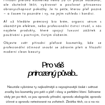
Přírodní pleťová kosmetika nemá za cíl pouze maskovat,
ale skutečně léčit, vyživovat a posilovat přirozenou
obranyschopnost pokožky. Je to péče, kterou pleť pozná
– a časem to poznáte i vy, na jejím vzhledu i kondici.
Ať už hledáte prémiový bio krém, organic sérum s
okamžitým efektem, nebo profesionální čisticí rituál, u nás
najdete produkty, které spojují luxusní zážitek z
používání s poctivým, čistým složením.
Objevte svět přírodní pleťové kosmetiky, kde se
profesionální účinnost snoubí se zdravím pleti a filozofií
moderní clean beauty.
Pro váš
přirozený
půvab...
Neustále vybíráme ty nejkvalitnější a nejzajímavější české i světové
značky bio kosmetiky pro péči o pleť i vlasy a perfektní líčení. Sáhneme
vždy jen po těch, co jsou opravdu přírodní, opravdu ekologické, opravdu
účinné a opravdu netestované na zvířatech. Zkrátka těch, co si na nic