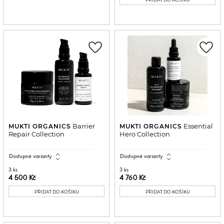
favorite_border
favorite_border
Barrier
Essential
MUKTI ORGANICS
MUKTI ORGANICS
Repair Collection
Hero Collection
expand_all
expand_all
Dostupné varianty
Dostupné varianty
3 ks
3 ks
4 500 Kč
4 760 Kč
PŘIDAT DO KOŠÍKU
PŘIDAT DO KOŠÍKU