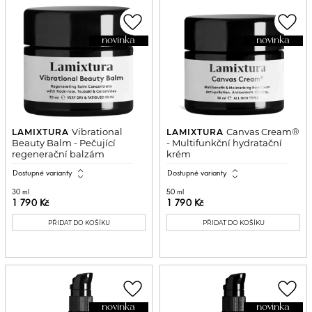
favorite_border
favorite_border
novinka
novinka
Vibrational
Canvas Cream®
LAMIXTURA
LAMIXTURA
Beauty Balm - Pečující
- Multifunkční hydratační
regenerační balzám
krém
expand_all
expand_all
Dostupné varianty
Dostupné varianty
30 ml
50 ml
1 790 Kč
1 790 Kč
PŘIDAT DO KOŠÍKU
PŘIDAT DO KOŠÍKU
favorite_border
favorite_border
novinka
novinka