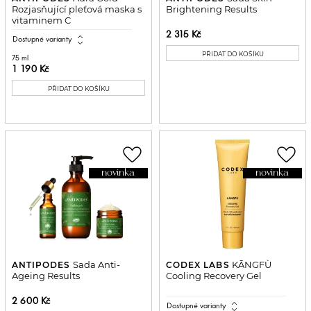
Rozjasňující pleťová maska s
Brightening Results
vitaminem C
2 315 Kč
expand_all
Dostupné varianty
PŘIDAT DO KOŠÍKU
75 ml
1 190 Kč
PŘIDAT DO KOŠÍKU
favorite_border
favorite_border
novinka
novinka
Sada Anti-
KĀNGFÙ
ANTIPODES
CODEX LABS
Ageing Results
Cooling Recovery Gel
2 600 Kč
expand_all
Dostupné varianty