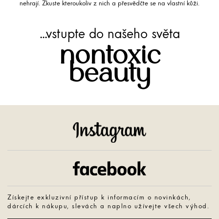
nehrají. Zkuste kteroukoliv z nich a přesvědčte se na vlastní kůži.
...vstupte do našeho světa
nontoxic
beauty
Instagram
Facebook
Získejte exkluzivní přístup k informacím o novinkách,
dárcích k nákupu, slevách a naplno užívejte všech výhod.