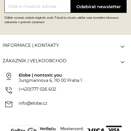
Odběr novinek můžete kdykoliv zrušit. Pokud to chcete udělat, naše kontaktní informace
naleznete v právním oznámení.

INFORMACE | KONTAKTY

ZÁKAZNÍK | VELKOOBCHOD
pin_drop
Elobe | nontoxic you
Jungmannova 6, 110 00 Praha 1
phone_in_talk
(+420)777 026 602
mail
info@elobe.cz