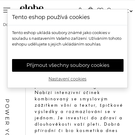
menu
person
shopping_bag
favorite_border
search
Tento eshop používá cookies
Domů
Pleť
Tento eshop ukládá soubory známé jako cookies v
souladu s nastavením Vašeho zařízení. Užíváním tohoto
Přírodní pleťová kosmetika
eshopu udělujete s jejich ukládáním souhlas.
Přijmout všechny soubory cookies
Přírodní pleťová kosmetika
přináší péči, ve které se snoubí
Nastavení cookies
síla rostlinných extraktů s
prémiovou kvalitou ingrediencí.
Nabízí intenzivní účinek
kombinovaný se smyslovým
POWER YOUR SKIN
zážitkem vůní a textur, špičkové
výsledky a rozmazlování se v
jednom. Je investicí do zdraví a
dlouhověkosti vaší pleti. Dobrá
přírodní či bio kosmetika dnes