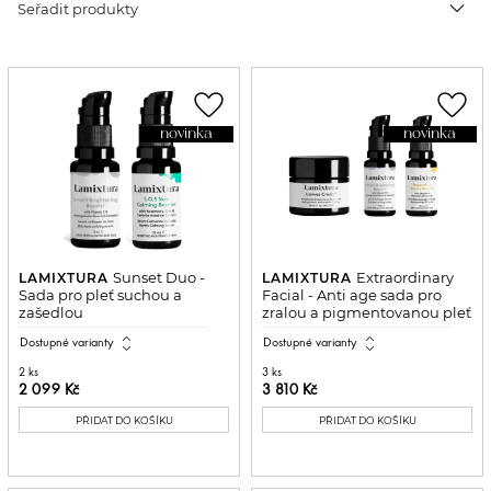
expand_more
Seřadit produkty
favorite_border
favorite_border
novinka
novinka
Sunset Duo -
Extraordinary
LAMIXTURA
LAMIXTURA
Sada pro pleť suchou a
Facial - Anti age sada pro
zašedlou
zralou a pigmentovanou pleť
expand_all
expand_all
Dostupné varianty
Dostupné varianty
2 ks
3 ks
2 099 Kč
3 810 Kč
PŘIDAT DO KOŠÍKU
PŘIDAT DO KOŠÍKU