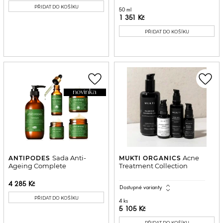
PŘIDAT DO KOŠÍKU
50 ml
1 351 Kč
PŘIDAT DO KOŠÍKU
favorite_border
favorite_border
novinka
Sada Anti-
Acne
ANTIPODES
MUKTI ORGANICS
Ageing Complete
Treatment Collection
4 285 Kč
expand_all
Dostupné varianty
PŘIDAT DO KOŠÍKU
4 ks
5 105 Kč
PŘIDAT DO KOŠÍKU