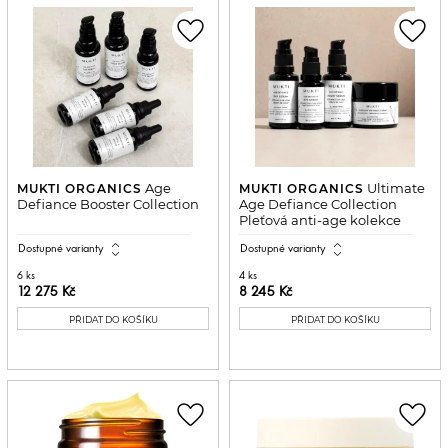
favorite_border
favorite_border
Age
Ultimate
MUKTI ORGANICS
MUKTI ORGANICS
Defiance Booster Collection
Age Defiance Collection
Pleťová anti-age kolekce
expand_all
expand_all
Dostupné varianty
Dostupné varianty
6 ks
4 ks
12 275 Kč
8 245 Kč
PŘIDAT DO KOŠÍKU
PŘIDAT DO KOŠÍKU
favorite_border
favorite_border