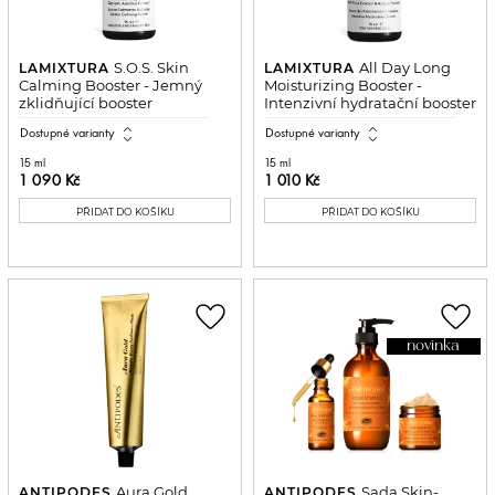
S.O.S. Skin
All Day Long
LAMIXTURA
LAMIXTURA
Calming Booster - Jemný
Moisturizing Booster -
zklidňující booster
Intenzivní hydratační booster
expand_all
expand_all
Dostupné varianty
Dostupné varianty
15 ml
15 ml
1 090 Kč
1 010 Kč
PŘIDAT DO KOŠÍKU
PŘIDAT DO KOŠÍKU
favorite_border
favorite_border
novinka
Aura Gold
Sada Skin-
ANTIPODES
ANTIPODES