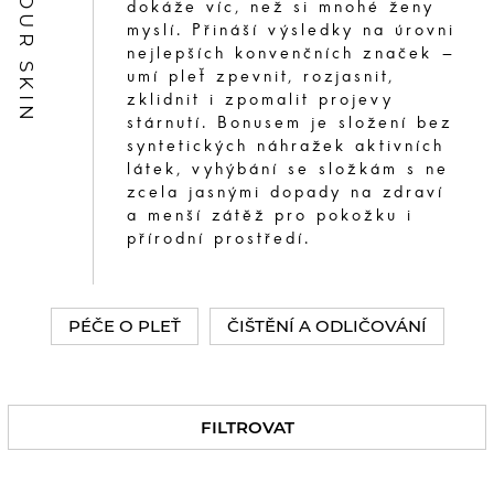
dokáže víc, než si mnohé ženy
myslí. Přináší výsledky na úrovni
nejlepších konvenčních značek –
umí pleť zpevnit, rozjasnit,
zklidnit i zpomalit projevy
stárnutí. Bonusem je složení bez
syntetických náhražek aktivních
látek, vyhýbání se složkám s ne
zcela jasnými dopady na zdraví
a menší zátěž pro pokožku i
přírodní prostředí.
PÉČE O PLEŤ
ČIŠTĚNÍ A ODLIČOVÁNÍ
FILTROVAT