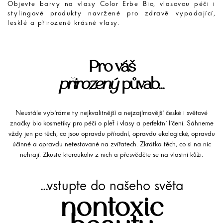
Objevte barvy na vlasy Color Erbe Bio, vlasovou péči i
stylingové produkty navržené pro zdravě vypadající,
lesklé a přirozeně krásné vlasy.
Pro váš
přirozený
půvab...
Neustále vybíráme ty nejkvalitnější a nejzajímavější české i světové
značky bio kosmetiky pro péči o pleť i vlasy a perfektní líčení. Sáhneme
vždy jen po těch, co jsou opravdu přírodní, opravdu ekologické, opravdu
účinné a opravdu netestované na zvířatech. Zkrátka těch, co si na nic
nehrají. Zkuste kteroukoliv z nich a přesvědčte se na vlastní kůži.
...vstupte do našeho světa
nontoxic