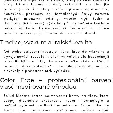
vlasy během barvení chránit, vyživovat a dodat jim
přirozený lesk. Receptury neobsahují amoniak, resorcinol,
nonoxynol, parabeny ani formaldehyd. Barvy zároveň
poskytují intenzivní odstíny, vysoké krytí šedin a
dlouhotrvající barevný výsledek při maximálním komfortu
během aplikace. Dermatologické testování na citlivé
pokožce potvrzuje jejich velmi dobrou snášenlivost.
Tradice, výzkum a italská kvalita
Od svého založení investuje Natur Erbe do výzkumu a
vývoje nových receptur s cílem vytvářet stále bezpečnější
a kvalitnější produkty. Inovace značky vždy směřují k
ochraně zdraví zákazníků i životního prostředí, aniž by
slevovaly z profesionálních výsledků.
Color Erbe – profesionální barvení
vlasů inspirované přírodou
Pokud hledáte šetrné permanentní barvy na vlasy, které
spojují dlouholeté zkušenosti, moderní technologie a
pečlivě vybrané rostlinné ingredience, Color Erbe by
Natur Erbe představuje osvědčenou italskou volbu.