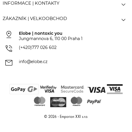

INFORMACE | KONTAKTY

ZÁKAZNÍK | VELKOOBCHOD
pin_drop
Elobe | nontoxic you
Jungmannova 6, 110 00 Praha 1
phone_in_talk
(+420)777 026 602
mail
info@elobe.cz
© 2026 - Emporion XXI s.r.o.