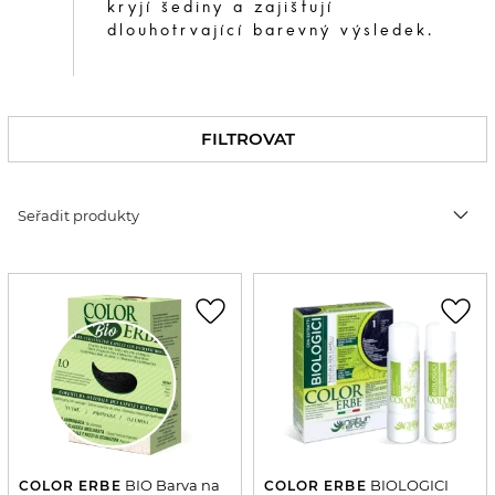
kryjí šediny a zajišťují
dlouhotrvající barevný výsledek.
FILTROVAT
expand_more
Seřadit produkty
favorite_border
favorite_border
BIO Barva na
BIOLOGICI
COLOR ERBE
COLOR ERBE