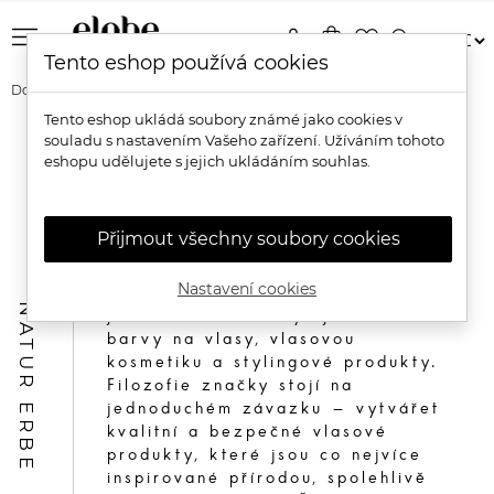
menu
person
shopping_bag
favorite_border
search
Tento eshop používá cookies
Domů
Značky
Color Erbe
Tento eshop ukládá soubory známé jako cookies v
souladu s nastavením Vašeho zařízení. Užíváním tohoto
COLOR ERBE
eshopu udělujete s jejich ukládáním souhlas.
Přijmout všechny soubory cookies
Color Erbe by Natur Erbe je
tradiční italská značka
Nastavení cookies
profesionální vlasové péče, která
NATUR ERBE
již od roku 1972 vyvíjí šetrné
barvy na vlasy, vlasovou
kosmetiku a stylingové produkty.
Filozofie značky stojí na
jednoduchém závazku – vytvářet
kvalitní a bezpečné vlasové
produkty, které jsou co nejvíce
inspirované přírodou, spolehlivě