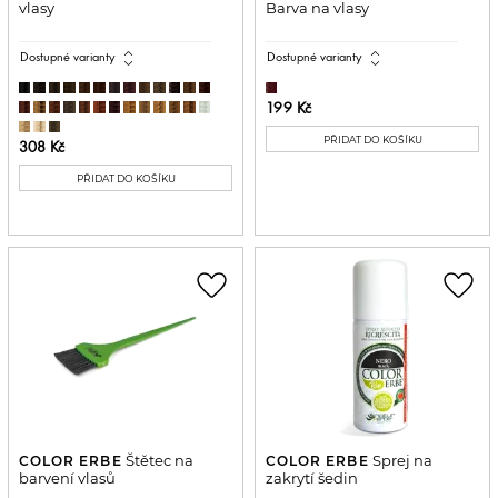
vlasy
Barva na vlasy
expand_all
expand_all
Dostupné varianty
Dostupné varianty
199 Kč
PŘIDAT DO KOŠÍKU
308 Kč
PŘIDAT DO KOŠÍKU
favorite_border
favorite_border
Štětec na
Sprej na
COLOR ERBE
COLOR ERBE
barvení vlasů
zakrytí šedin