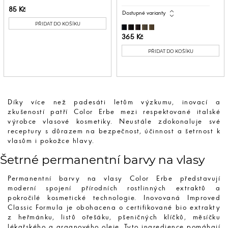
85 Kč
expand_all
Dostupné varianty
PŘIDAT DO KOŠÍKU
365 Kč
PŘIDAT DO KOŠÍKU
Díky více než padesáti letům výzkumu, inovací a
zkušeností patří Color Erbe mezi respektované italské
výrobce vlasové kosmetiky. Neustále zdokonaluje své
receptury s důrazem na bezpečnost, účinnost a šetrnost k
vlasům i pokožce hlavy.
Šetrné permanentní barvy na vlasy
Permanentní barvy na vlasy Color Erbe představují
moderní spojení přírodních rostlinných extraktů a
pokročilé kosmetické technologie. Inovovaná Improved
Classic Formula je obohacena o certifikované bio extrakty
z heřmánku, listů ořešáku, pšeničných klíčků, měsíčku
lékařského a arganového oleje. Tyto ingredience pomáhají