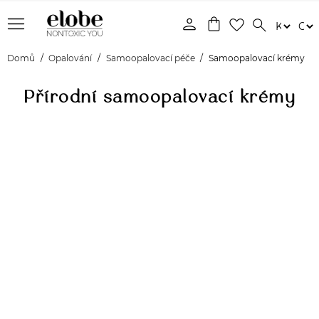
menu
person
shopping_bag
favorite_border
search
Domů
Opalování
Samoopalovací péče
Samoopalovací krémy
Přírodní samoopalovací krémy