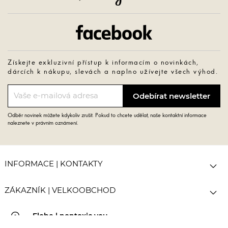
Facebook
Získejte exkluzivní přístup k informacím o novinkách,
dárcích k nákupu, slevách a naplno užívejte všech výhod.
Odběr novinek můžete kdykoliv zrušit. Pokud to chcete udělat, naše kontaktní informace
naleznete v právním oznámení.

INFORMACE | KONTAKTY

ZÁKAZNÍK | VELKOOBCHOD
pin_drop
Elobe | nontoxic you
Jungmannova 6, 110 00 Praha 1