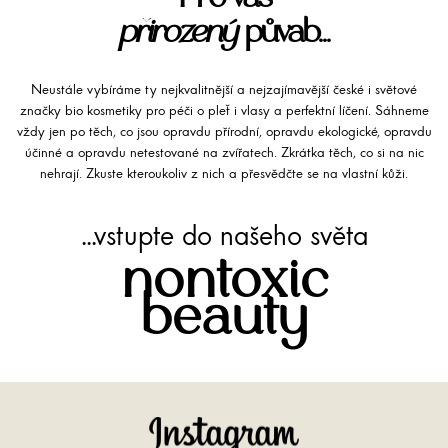
přirozený
půvab...
Neustále vybíráme ty nejkvalitnější a nejzajímavější české i světové
značky bio kosmetiky pro péči o pleť i vlasy a perfektní líčení. Sáhneme
vždy jen po těch, co jsou opravdu přírodní, opravdu ekologické, opravdu
účinné a opravdu netestované na zvířatech. Zkrátka těch, co si na nic
nehrají. Zkuste kteroukoliv z nich a přesvědčte se na vlastní kůži.
...vstupte do našeho světa
nontoxic
beauty
Instagram