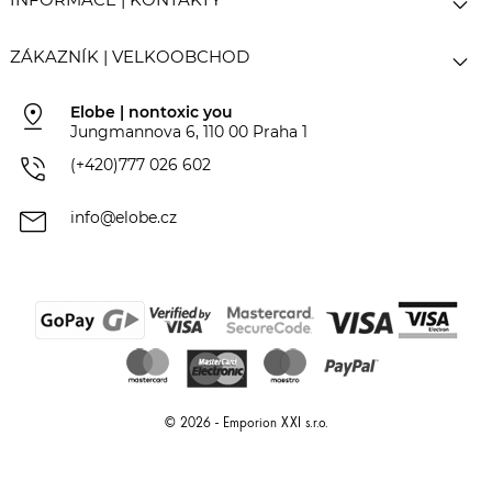


ZÁKAZNÍK | VELKOOBCHOD
pin_drop
Elobe | nontoxic you
Jungmannova 6, 110 00 Praha 1
phone_in_talk
(+420)777 026 602
mail
info@elobe.cz
© 2026 - Emporion XXI s.r.o.