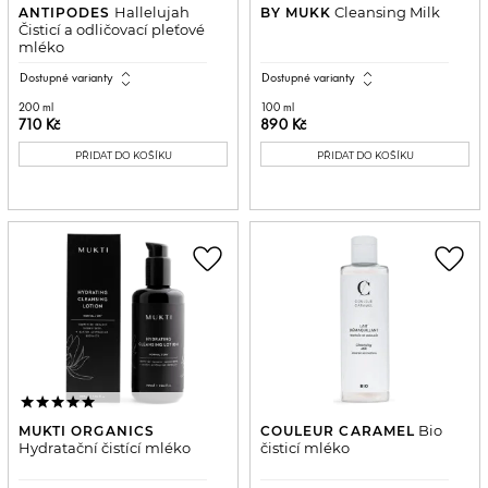
Hallelujah
Cleansing Milk
ANTIPODES
BY MUKK
Čisticí a odličovací pleťové
mléko
expand_all
expand_all
Dostupné varianty
Dostupné varianty
200 ml
100 ml
710 Kč
890 Kč
PŘIDAT DO KOŠÍKU
PŘIDAT DO KOŠÍKU
favorite_border
favorite_border
Bio
MUKTI ORGANICS
COULEUR CARAMEL
Hydratační čistící mléko
čisticí mléko