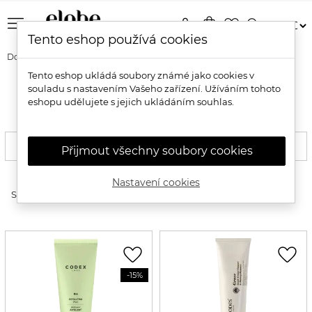
menu
person
shopping_bag
favorite_border
search
Tento eshop používá cookies
Domů
Pleť
Čištění a odličování
Čisticí mléka a krémy
Tento eshop ukládá soubory známé jako cookies v
souladu s nastavením Vašeho zařízení. Užíváním tohoto
Přírodní čisticí mléka a krémy
eshopu udělujete s jejich ukládáním souhlas.
FILTROVAT
Přijmout všechny soubory cookies
Nastavení cookies
expand_more
Seřadit produkty
favorite_border
favorite_border
-15%