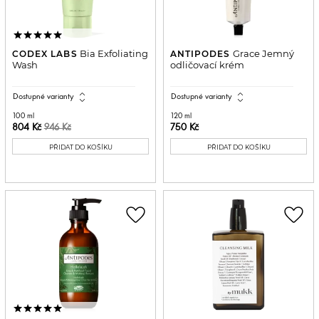
Bia Exfoliating
Grace Jemný
CODEX LABS
ANTIPODES
Wash
odličovací krém
expand_all
expand_all
Dostupné varianty
Dostupné varianty
100 ml
120 ml
804 Kč
750 Kč
946 Kč
PŘIDAT DO KOŠÍKU
PŘIDAT DO KOŠÍKU
favorite_border
favorite_border