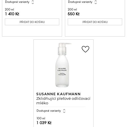
expand_all
expand_all
Dostupné varianty
Dostupné varianty
200 ml
200 ml
1 410 Kč
550 Kč
PŘIDAT DO KOŠÍKU
PŘIDAT DO KOŠÍKU
favorite_border
SUSANNE KAUFMANN
Zklidňující pleťové odličovací
mléko
expand_all
Dostupné varianty
100 ml
1 039 Kč