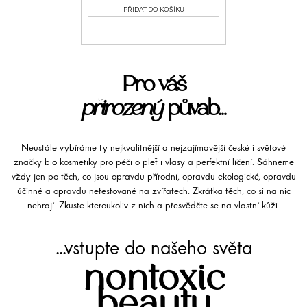
PŘIDAT DO KOŠÍKU
Pro váš
přirozený
půvab...
Neustále vybíráme ty nejkvalitnější a nejzajímavější české i světové
značky bio kosmetiky pro péči o pleť i vlasy a perfektní líčení. Sáhneme
vždy jen po těch, co jsou opravdu přírodní, opravdu ekologické, opravdu
účinné a opravdu netestované na zvířatech. Zkrátka těch, co si na nic
nehrají. Zkuste kteroukoliv z nich a přesvědčte se na vlastní kůži.
...vstupte do našeho světa
nontoxic
beauty