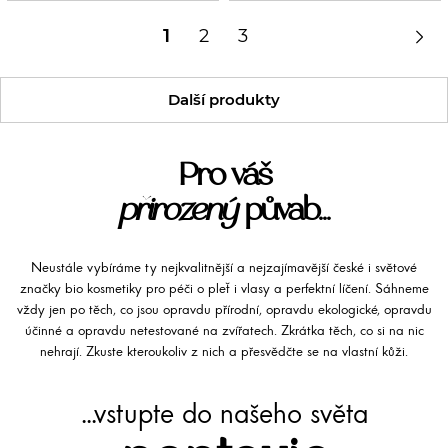

1
2
3
Další produkty
Pro váš
přirozený
půvab...
Neustále vybíráme ty nejkvalitnější a nejzajímavější české i světové
značky bio kosmetiky pro péči o pleť i vlasy a perfektní líčení. Sáhneme
vždy jen po těch, co jsou opravdu přírodní, opravdu ekologické, opravdu
účinné a opravdu netestované na zvířatech. Zkrátka těch, co si na nic
nehrají. Zkuste kteroukoliv z nich a přesvědčte se na vlastní kůži.
...vstupte do našeho světa