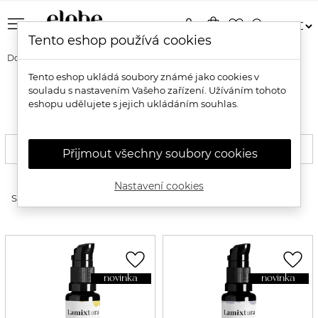
menu
person
shopping_bag
favorite_border
search
Tento eshop používá cookies
Domů
Pleť
Péče o pleť
Pleťová séra a elixíry
Tento eshop ukládá soubory známé jako cookies v
souladu s nastavením Vašeho zařízení. Užíváním tohoto
Přírodní pleťová séra a elixíry
eshopu udělujete s jejich ukládáním souhlas.
FILTROVAT
Přijmout všechny soubory cookies
Nastavení cookies
expand_more
Seřadit produkty
favorite_border
favorite_border
novinka
novinka