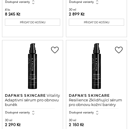
expand_all
expand_all
Dostupné varianty
Dostupné varianty
4 ks
30 ml
8 245 Kč
2 899 Kč
PŘIDAT DO KOŠÍKU
PŘIDAT DO KOŠÍKU
favorite_border
favorite_border
Vitality
DAFNA'S SKINCARE
DAFNA'S SKINCARE
Adaptivní sérum pro obnovu
Resilience Zklidňující sérum
buněk
pro obnovu kožní bariéry
expand_all
expand_all
Dostupné varianty
Dostupné varianty
30 ml
30 ml
2 290 Kč
2 150 Kč