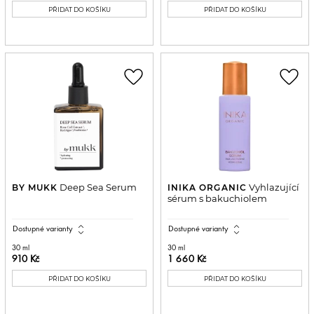
PŘIDAT DO KOŠÍKU
PŘIDAT DO KOŠÍKU
favorite_border
favorite_border
Deep Sea Serum
Vyhlazující
BY MUKK
INIKA ORGANIC
sérum s bakuchiolem
expand_all
expand_all
Dostupné varianty
Dostupné varianty
30 ml
30 ml
910 Kč
1 660 Kč
PŘIDAT DO KOŠÍKU
PŘIDAT DO KOŠÍKU