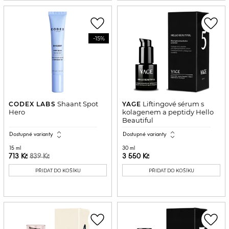
favorite_border
favorite_border
-15%
Shaant Spot
Liftingové sérum s
CODEX LABS
YAGE
Hero
kolagenem a peptidy Hello
Beautiful
expand_all
expand_all
Dostupné varianty
Dostupné varianty
15 ml
30 ml
713 Kč
3 550 Kč
839 Kč
PŘIDAT DO KOŠÍKU
PŘIDAT DO KOŠÍKU
favorite_border
favorite_border