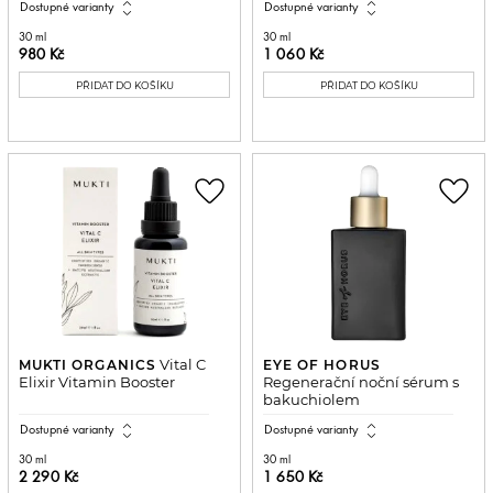
expand_all
expand_all
Dostupné varianty
Dostupné varianty
30 ml
30 ml
980 Kč
1 060 Kč
PŘIDAT DO KOŠÍKU
PŘIDAT DO KOŠÍKU
favorite_border
favorite_border
Vital C
MUKTI ORGANICS
EYE OF HORUS
Elixir Vitamin Booster
Regenerační noční sérum s
bakuchiolem
expand_all
expand_all
Dostupné varianty
Dostupné varianty
30 ml
30 ml
2 290 Kč
1 650 Kč