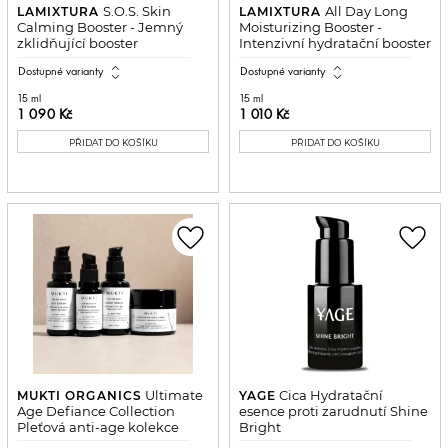
S.O.S. Skin
All Day Long
LAMIXTURA
LAMIXTURA
Calming Booster - Jemný
Moisturizing Booster -
zklidňující booster
Intenzivní hydratační booster
expand_all
expand_all
Dostupné varianty
Dostupné varianty
15 ml
15 ml
1 090 Kč
1 010 Kč
PŘIDAT DO KOŠÍKU
PŘIDAT DO KOŠÍKU
favorite_border
favorite_border
Ultimate
Cica Hydratační
MUKTI ORGANICS
YAGE
Age Defiance Collection
esence proti zarudnutí Shine
Pleťová anti-age kolekce
Bright