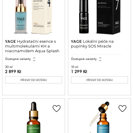
Hydratační esence s
Lokální péče na
YAGE
YAGE
multimolekulární KH a
pupínky SOS Miracle
niacinamidem Aqua Splash
expand_all
expand_all
Dostupné varianty
Dostupné varianty
30 ml
10 ml
2 899 Kč
1 299 Kč
PŘIDAT DO KOŠÍKU
PŘIDAT DO KOŠÍKU
favorite_border
favorite_border