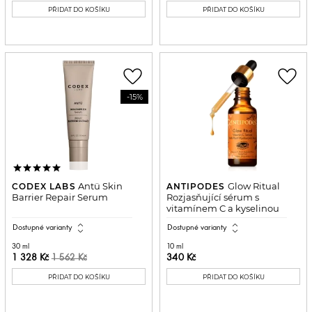
PŘIDAT DO KOŠÍKU
PŘIDAT DO KOŠÍKU
favorite_border
favorite_border
-15%
Antü Skin
Glow Ritual
CODEX LABS
ANTIPODES
Barrier Repair Serum
Rozjasňující sérum s
vitamínem C a kyselinou
hyaluronovou
expand_all
expand_all
Dostupné varianty
Dostupné varianty
30 ml
10 ml
1 328 Kč
340 Kč
1 562 Kč
PŘIDAT DO KOŠÍKU
PŘIDAT DO KOŠÍKU