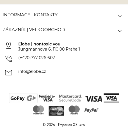

INFORMACE | KONTAKTY

ZÁKAZNÍK | VELKOOBCHOD
pin_drop
Elobe | nontoxic you
Jungmannova 6, 110 00 Praha 1
phone_in_talk
(+420)777 026 602
mail
info@elobe.cz
© 2026 - Emporion XXI s.r.o.