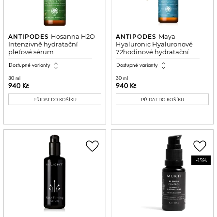
Hosanna H2O
Maya
ANTIPODES
ANTIPODES
Intenzivně hydratační
Hyaluronic Hyaluronové
pleťové sérum
72hodinové hydratační
sérum
expand_all
expand_all
Dostupné varianty
Dostupné varianty
30 ml
30 ml
940 Kč
940 Kč
PŘIDAT DO KOŠÍKU
PŘIDAT DO KOŠÍKU
favorite_border
favorite_border
-15%