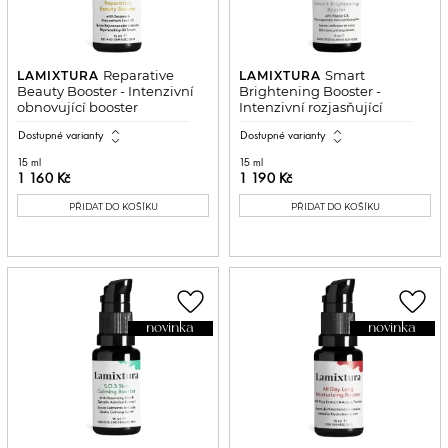
Reparative
Smart
LAMIXTURA
LAMIXTURA
Beauty Booster - Intenzivní
Brightening Booster -
obnovující booster
Intenzivní rozjasňující
booster
expand_all
expand_all
Dostupné varianty
Dostupné varianty
15 ml
15 ml
1 160 Kč
1 190 Kč
PŘIDAT DO KOŠÍKU
PŘIDAT DO KOŠÍKU
favorite_border
favorite_border
novinka
novinka