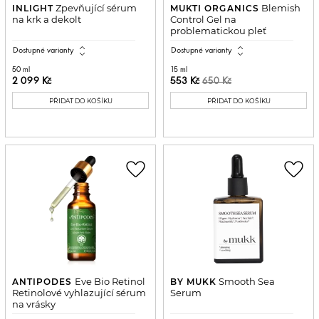
Zpevňující sérum
Blemish
INLIGHT
MUKTI ORGANICS
na krk a dekolt
Control Gel na
problematickou pleť
expand_all
expand_all
Dostupné varianty
Dostupné varianty
50 ml
15 ml
2 099 Kč
553 Kč
650 Kč
PŘIDAT DO KOŠÍKU
PŘIDAT DO KOŠÍKU
favorite_border
favorite_border
Eve Bio Retinol
Smooth Sea
ANTIPODES
BY MUKK
Retinolové vyhlazující sérum
Serum
na vrásky