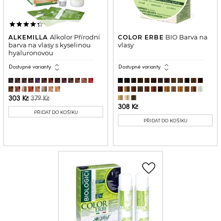
Alkolor Přírodní
BIO Barva na
ALKEMILLA
COLOR ERBE
barva na vlasy s kyselinou
vlasy
hyaluronovou
expand_all
expand_all
Dostupné varianty
Dostupné varianty
303 Kč
379 Kč
308 Kč
PŘIDAT DO KOŠÍKU
PŘIDAT DO KOŠÍKU
favorite_border