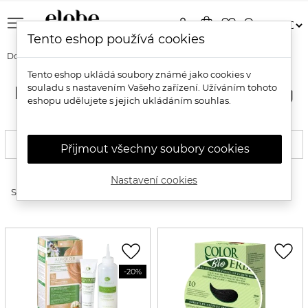
menu
person
shopping_bag
favorite_border
search
Tento eshop používá cookies
Domů
Vlasy
Šetrné barvy na vlasy
Krémové barvy na vlasy
Tento eshop ukládá soubory známé jako cookies v
souladu s nastavením Vašeho zařízení. Užíváním tohoto
Přírodní krémové barvy na vlasy
eshopu udělujete s jejich ukládáním souhlas.
FILTROVAT
Přijmout všechny soubory cookies
Nastavení cookies
expand_more
Seřadit produkty
favorite_border
favorite_border
-20%