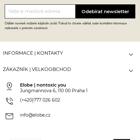
Odběr novinek můžete kdykoliv zrušit. Pokud to chcete udělat, naše kontaktní informace
naleznete v právním oznámení.

INFORMACE | KONTAKTY

ZÁKAZNÍK | VELKOOBCHOD
pin_drop
Elobe | nontoxic you
Jungmannova 6, 110 00 Praha 1
phone_in_talk
(+420)777 026 602
mail
info@elobe.cz