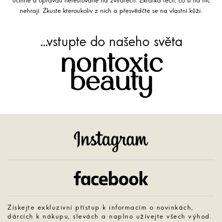
účinné a opravdu netestované na zvířatech. Zkrátka těch, co si na nic
nehrají. Zkuste kteroukoliv z nich a přesvědčte se na vlastní kůži.
...vstupte do našeho světa
nontoxic
beauty
Instagram
Facebook
Získejte exkluzivní přístup k informacím o novinkách,
dárcích k nákupu, slevách a naplno užívejte všech výhod.