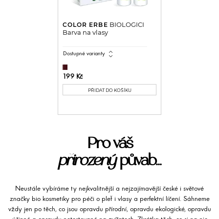
BIOLOGICI
COLOR ERBE
Barva na vlasy
expand_all
Dostupné varianty
199 Kč
PŘIDAT DO KOŠÍKU
Pro váš
přirozený
půvab...
Neustále vybíráme ty nejkvalitnější a nejzajímavější české i světové
značky bio kosmetiky pro péči o pleť i vlasy a perfektní líčení. Sáhneme
vždy jen po těch, co jsou opravdu přírodní, opravdu ekologické, opravdu