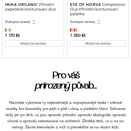
Přírodní
Complexion
INIKA ORGANIC
EYE OF HORUS
zapečené konturovací duo
Duo Přírodní konturovací
paletka
expand_all
expand_all
Dostupné varianty
Dostupné varianty
1 170 Kč
1 350 Kč
PŘIDAT DO KOŠÍKU
PŘIDAT DO KOŠÍKU
Pro váš
přirozený
půvab...
Neustále vybíráme ty nejkvalitnější a nejzajímavější české i světové
značky bio kosmetiky pro péči o pleť i vlasy a perfektní líčení. Sáhneme
vždy jen po těch, co jsou opravdu přírodní, opravdu ekologické, opravdu
účinné a opravdu netestované na zvířatech. Zkrátka těch, co si na nic
nehrají. Zkuste kteroukoliv z nich a přesvědčte se na vlastní kůži.