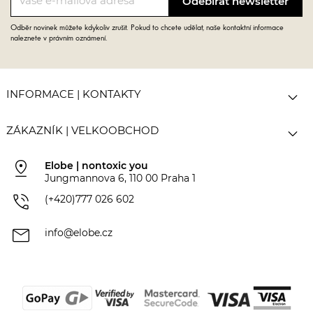
Odběr novinek můžete kdykoliv zrušit. Pokud to chcete udělat, naše kontaktní informace
naleznete v právním oznámení.

INFORMACE | KONTAKTY

ZÁKAZNÍK | VELKOOBCHOD
pin_drop
Elobe | nontoxic you
Jungmannova 6, 110 00 Praha 1
phone_in_talk
(+420)777 026 602
mail
info@elobe.cz