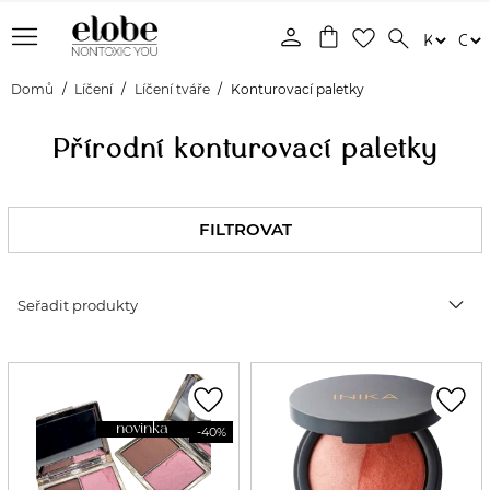
menu
person
shopping_bag
favorite_border
search
Domů
Líčení
Líčení tváře
Konturovací paletky
Přírodní konturovací paletky
FILTROVAT
expand_more
Seřadit produkty
favorite_border
favorite_border
novinka
-40%