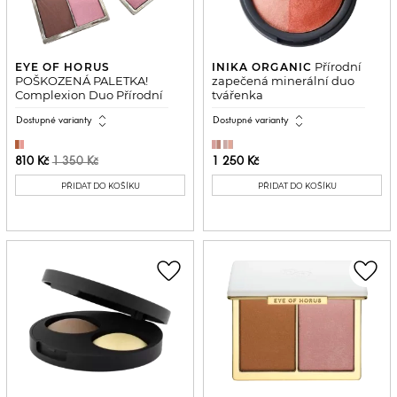
Přírodní
EYE OF HORUS
INIKA ORGANIC
POŠKOZENÁ PALETKA!
zapečená minerální duo
Complexion Duo Přírodní
tvářenka
konturovací paletka
expand_all
expand_all
Dostupné varianty
Dostupné varianty
810 Kč
1 250 Kč
1 350 Kč
PŘIDAT DO KOŠÍKU
PŘIDAT DO KOŠÍKU
favorite_border
favorite_border