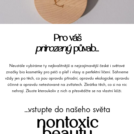
Pro váš
přirozený
půvab...
Neustále vybíráme ty nejkvalitnější a nejzajímavější české i světové
značky bio kosmetiky pro péči o pleť i vlasy a perfektní líčení. Sáhneme
vždy jen po těch, co jsou opravdu přírodní, opravdu ekologické, opravdu
účinné a opravdu netestované na zvířatech. Zkrátka těch, co si na nic
nehrají. Zkuste kteroukoliv z nich a přesvědčte se na vlastní kůži.
...vstupte do našeho světa
nontoxic