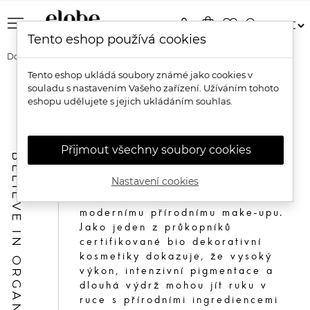
menu
person
shopping_bag
favorite_border
search
Tento eshop používá cookies
Domů
Značky
Couleur Caramel
Tento eshop ukládá soubory známé jako cookies v
souladu s nastavením Vašeho zařízení. Užíváním tohoto
Couleur Caramel
eshopu udělujete s jejich ukládáním souhlas.
Přijmout všechny soubory cookies
Couleur Caramel je francouzská
BELIEVE IN ORGANIC
značka profesionální bio
Nastavení cookies
dekorativní kosmetiky, která již
od roku 2003 udává směr
modernímu přírodnímu make-upu.
Jako jeden z průkopníků
certifikované bio dekorativní
kosmetiky dokazuje, že vysoký
výkon, intenzivní pigmentace a
dlouhá výdrž mohou jít ruku v
ruce s přírodními ingrediencemi