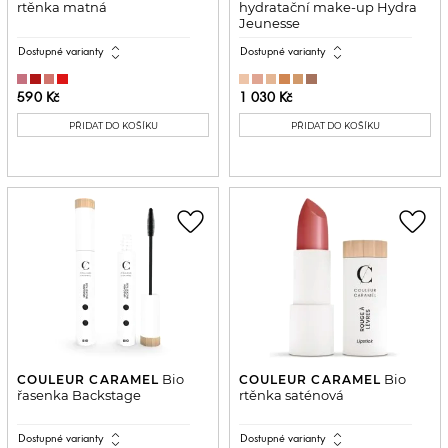
rtěnka matná
hydratační make-up Hydra
Jeunesse
expand_all
expand_all
Dostupné varianty
Dostupné varianty
590 Kč
1 030 Kč
PŘIDAT DO KOŠÍKU
PŘIDAT DO KOŠÍKU
favorite_border
favorite_border
Bio
Bio
COULEUR CARAMEL
COULEUR CARAMEL
řasenka Backstage
rtěnka saténová
expand_all
expand_all
Dostupné varianty
Dostupné varianty