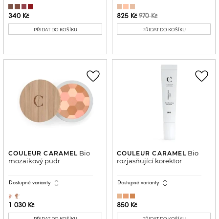
340 Kč
825 Kč
970 Kč
PŘIDAT DO KOŠÍKU
PŘIDAT DO KOŠÍKU
favorite_border
favorite_border
Bio
Bio
COULEUR CARAMEL
COULEUR CARAMEL
mozaikový pudr
rozjasňující korektor
expand_all
expand_all
Dostupné varianty
Dostupné varianty
1 030 Kč
850 Kč
PŘIDAT DO KOŠÍKU
PŘIDAT DO KOŠÍKU