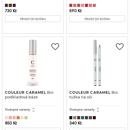
730 Kč
590 Kč
PŘIDAT DO KOŠÍKU
PŘIDAT DO KOŠÍKU
favorite_border
favorite_border
Bio
Bio
COULEUR CARAMEL
COULEUR CARAMEL
podkladová báze
tužka na oči
expand_all
expand_all
Dostupné varianty
Dostupné varianty
850 Kč
340 Kč