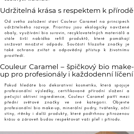
Udržitelná krása s respektem k přírodě
Od svého založení staví Couleur Caramel na principech
udržitelného rozvoje. Prioritou jsou ekologicky navržené
obaly, využívání bio surovin, recyklovatelných materiálů a
stále širší nabídka refill produktů, které pomáhají
snižovat množství odpadu. Součástí filozofie značky je
také ochrana zvířat a odpovědný přístup k životnímu
prostředí.
Couleur Caramel – špičkový bio make-
up pro profesionály i každodenní líčení
Pokud hledáte bio dekorativní kosmetiku, která spojuje
profesionální výsledky, certifikované přírodní složení a
pečující aktivní ingredience, Couleur Caramel patří mezi
přední světové značky ve své kategorii. Objevte
profesionální bio make-up, minerální pudry, tvářenky, oční
stíny, rtěnky i další produkty, které podtrhnou přirozenou
krásu a zároveň budou respektovat vaši pleť i přírodu.