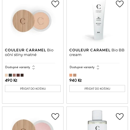
favorite_border
favorite_border
Bio
Bio BB
COULEUR CARAMEL
COULEUR CARAMEL
oční stíny matné
cream
expand_all
expand_all
Dostupné varianty
Dostupné varianty
490 Kč
940 Kč
PŘIDAT DO KOŠÍKU
PŘIDAT DO KOŠÍKU
favorite_border
favorite_border