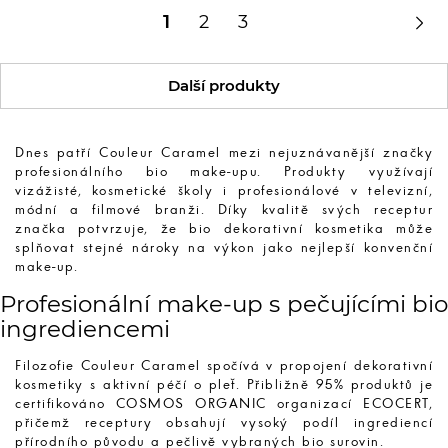

1
2
3
Další produkty
Dnes patří Couleur Caramel mezi nejuznávanější značky
profesionálního bio make-upu. Produkty využívají
vizážisté, kosmetické školy i profesionálové v televizní,
módní a filmové branži. Díky kvalitě svých receptur
značka potvrzuje, že bio dekorativní kosmetika může
splňovat stejné nároky na výkon jako nejlepší konvenční
make-up.
Profesionální make-up s pečujícími bio
ingrediencemi
Filozofie Couleur Caramel spočívá v propojení dekorativní
kosmetiky s aktivní péčí o pleť. Přibližně 95% produktů je
certifikováno COSMOS ORGANIC organizací ECOCERT,
přičemž receptury obsahují vysoký podíl ingrediencí
přírodního původu a pečlivě vybraných bio surovin.