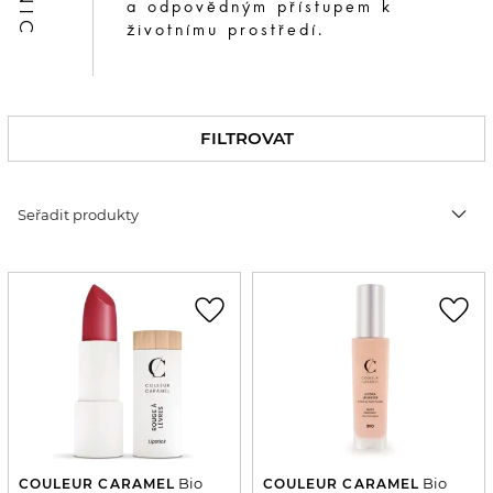
a odpovědným přístupem k
životnímu prostředí.
FILTROVAT
expand_more
Seřadit produkty
favorite_border
favorite_border
Bio
Bio
COULEUR CARAMEL
COULEUR CARAMEL