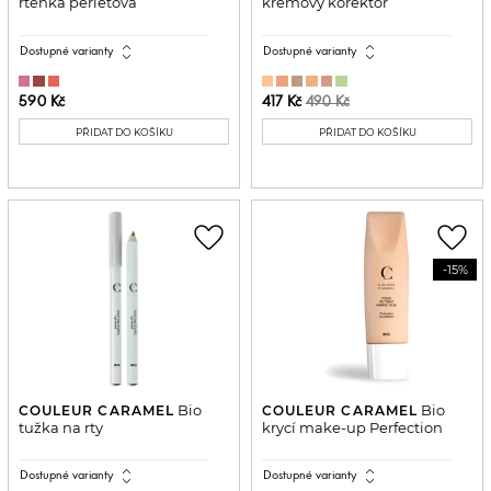
rtěnka perleťová
krémový korektor
expand_all
expand_all
Dostupné varianty
Dostupné varianty
590 Kč
417 Kč
490 Kč
PŘIDAT DO KOŠÍKU
PŘIDAT DO KOŠÍKU
favorite_border
favorite_border
-15%
Bio
Bio
COULEUR CARAMEL
COULEUR CARAMEL
tužka na rty
krycí make-up Perfection
expand_all
expand_all
Dostupné varianty
Dostupné varianty