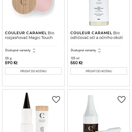
Bio
Bio
COULEUR CARAMEL
COULEUR CARAMEL
rozjasňovač Magic Touch
odličovač očí a očního okolí
expand_all
expand_all
Dostupné varianty
Dostupné varianty
3,5 g
125 ml
590 Kč
550 Kč
PŘIDAT DO KOŠÍKU
PŘIDAT DO KOŠÍKU
favorite_border
favorite_border