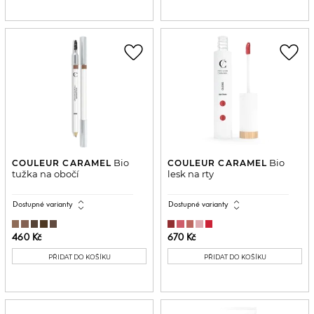
favorite_border
favorite_border
Bio
Bio
COULEUR CARAMEL
COULEUR CARAMEL
tužka na obočí
lesk na rty
expand_all
expand_all
Dostupné varianty
Dostupné varianty
460 Kč
670 Kč
PŘIDAT DO KOŠÍKU
PŘIDAT DO KOŠÍKU