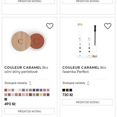
PŘIDAT DO KOŠÍKU
PŘIDAT DO KOŠÍKU
favorite_border
favorite_border
Bio
Bio
COULEUR CARAMEL
COULEUR CARAMEL
oční stíny perleťové
řasenka Perfect
expand_all
expand_all
Dostupné varianty
Dostupné varianty
730 Kč
PŘIDAT DO KOŠÍKU
490 Kč
PŘIDAT DO KOŠÍKU