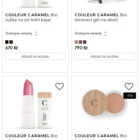
Bio
Bio
COULEUR CARAMEL
COULEUR CARAMEL
tužka na oči kohl kajal
tónovací gel na obočí
expand_all
expand_all
Dostupné varianty
Dostupné varianty
670 Kč
790 Kč
PŘIDAT DO KOŠÍKU
PŘIDAT DO KOŠÍKU
favorite_border
favorite_border
-15%
Bio
Bio
COULEUR CARAMEL
COULEUR CARAMEL