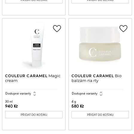
favorite_border
favorite_border
Magic
Bio
COULEUR CARAMEL
COULEUR CARAMEL
cream
balzám na rty
expand_all
expand_all
Dostupné varianty
Dostupné varianty
30 ml
4 g
940 Kč
580 Kč
PŘIDAT DO KOŠÍKU
PŘIDAT DO KOŠÍKU