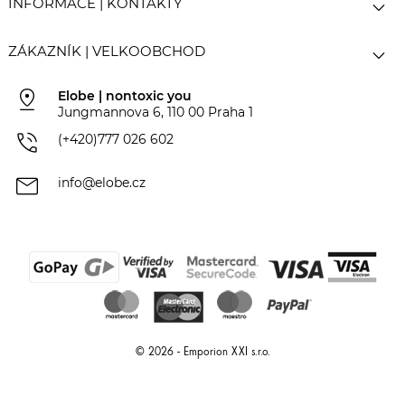

INFORMACE | KONTAKTY

ZÁKAZNÍK | VELKOOBCHOD
pin_drop
Elobe | nontoxic you
Jungmannova 6, 110 00 Praha 1
phone_in_talk
(+420)777 026 602
mail
info@elobe.cz
© 2026 - Emporion XXI s.r.o.