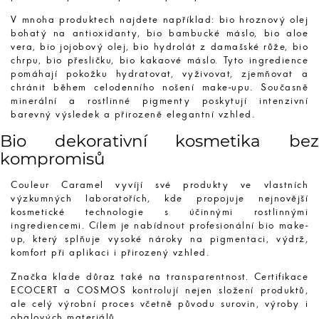
V mnoha produktech najdete například: bio hroznový olej
bohatý na antioxidanty, bio bambucké máslo, bio aloe
vera, bio jojobový olej, bio hydrolát z damašské růže, bio
chrpu, bio přesličku, bio kakaové máslo. Tyto ingredience
pomáhají pokožku hydratovat, vyživovat, zjemňovat a
chránit během celodenního nošení make-upu. Současně
minerální a rostlinné pigmenty poskytují intenzivní
barevný výsledek a přirozeně elegantní vzhled.
Bio dekorativní kosmetika bez
kompromisů
Couleur Caramel vyvíjí své produkty ve vlastních
výzkumných laboratořích, kde propojuje nejnovější
kosmetické technologie s účinnými rostlinnými
ingrediencemi. Cílem je nabídnout profesionální bio make-
up, který splňuje vysoké nároky na pigmentaci, výdrž,
komfort při aplikaci i přirozený vzhled.
Značka klade důraz také na transparentnost. Certifikace
ECOCERT a COSMOS kontrolují nejen složení produktů,
ale celý výrobní proces včetně původu surovin, výroby i
obalových materiálů.