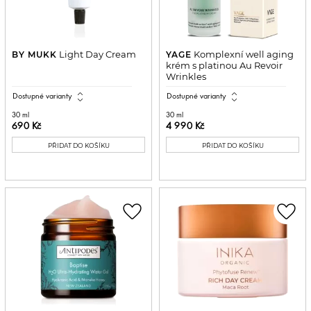
Light Day Cream
Komplexní well aging
BY MUKK
YAGE
krém s platinou Au Revoir
Wrinkles
expand_all
expand_all
Dostupné varianty
Dostupné varianty
30 ml
30 ml
690 Kč
4 990 Kč
PŘIDAT DO KOŠÍKU
PŘIDAT DO KOŠÍKU
favorite_border
favorite_border