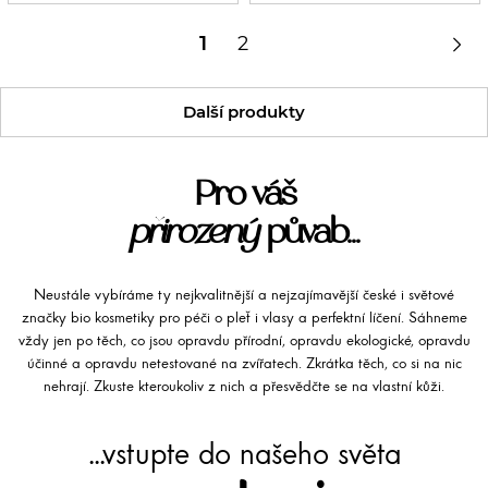

1
2
Další produkty
Pro váš
přirozený
půvab...
Neustále vybíráme ty nejkvalitnější a nejzajímavější české i světové
značky bio kosmetiky pro péči o pleť i vlasy a perfektní líčení. Sáhneme
vždy jen po těch, co jsou opravdu přírodní, opravdu ekologické, opravdu
účinné a opravdu netestované na zvířatech. Zkrátka těch, co si na nic
nehrají. Zkuste kteroukoliv z nich a přesvědčte se na vlastní kůži.
...vstupte do našeho světa