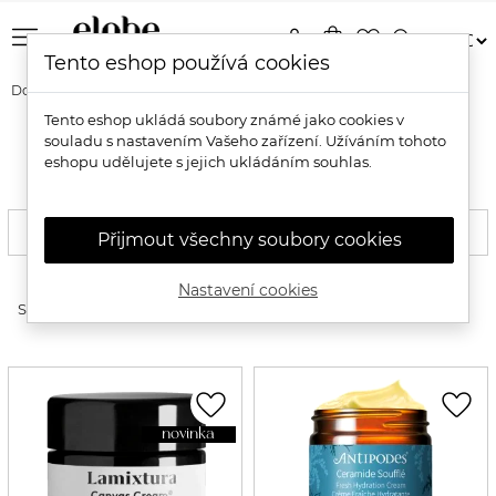
menu
person
shopping_bag
favorite_border
search
Tento eshop používá cookies
Domů
Pleť
Péče o pleť
Denní krémy
Tento eshop ukládá soubory známé jako cookies v
souladu s nastavením Vašeho zařízení. Užíváním tohoto
Přírodní pleťové denní krémy
eshopu udělujete s jejich ukládáním souhlas.
FILTROVAT
Přijmout všechny soubory cookies
Nastavení cookies
expand_more
Seřadit produkty
favorite_border
favorite_border
novinka