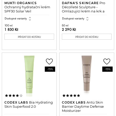
Pro
MUKTI ORGANICS
DAFNA'S SKINCARE
Ochranný hydratační krém
Décolleté Sculpture -
SPF30 Solar Veil
Omlazující krém na krk a
dekolt
expand_all
expand_all
Dostupné varianty
Dostupné varianty
100 ml
50 ml
1 830 Kč
2 290 Kč
PŘIDAT DO KOŠÍKU
PŘIDAT DO KOŠÍKU
favorite_border
favorite_border
-15%
-15%
Bia Hydrating
Antü Skin
CODEX LABS
CODEX LABS
Skin Superfood 2.0
Barrier Daytime Defense
Moisturizer