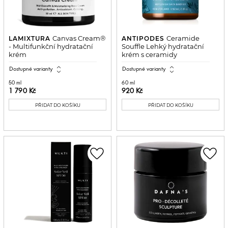
Canvas Cream®
Ceramide
LAMIXTURA
ANTIPODES
- Multifunkční hydratační
Souffle Lehký hydratační
krém
krém s ceramidy
expand_all
expand_all
Dostupné varianty
Dostupné varianty
50 ml
60 ml
1 790 Kč
920 Kč
PŘIDAT DO KOŠÍKU
PŘIDAT DO KOŠÍKU
favorite_border
favorite_border