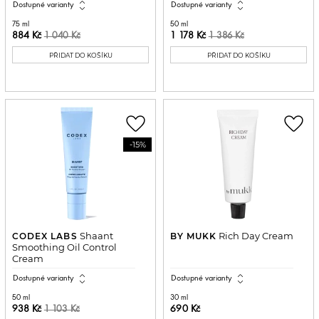
expand_all
expand_all
Dostupné varianty
Dostupné varianty
75 ml
50 ml
884 Kč
1 178 Kč
1 040 Kč
1 386 Kč
PŘIDAT DO KOŠÍKU
PŘIDAT DO KOŠÍKU
favorite_border
favorite_border
-15%
Shaant
Rich Day Cream
CODEX LABS
BY MUKK
Smoothing Oil Control
Cream
expand_all
expand_all
Dostupné varianty
Dostupné varianty
50 ml
30 ml
938 Kč
690 Kč
1 103 Kč