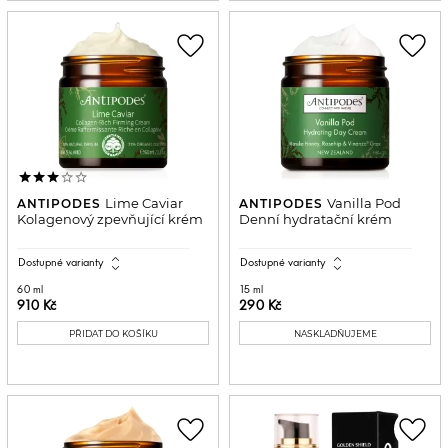
favorite_border
favorite_border
Lime Caviar
Vanilla Pod
ANTIPODES
ANTIPODES
Kolagenový zpevňující krém
Denní hydratační krém
expand_all
expand_all
Dostupné varianty
Dostupné varianty
60 ml
15 ml
910 Kč
290 Kč
PŘIDAT DO KOŠÍKU
NASKLADŇUJEME
favorite_border
favorite_border