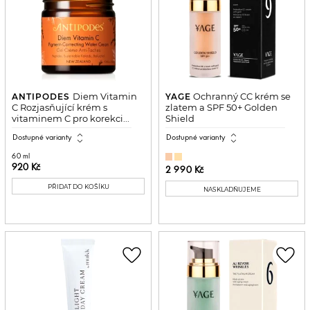
Diem Vitamin
Ochranný CC krém se
ANTIPODES
YAGE
C Rozjasňující krém s
zlatem a SPF 50+ Golden
vitaminem C pro korekci...
Shield
expand_all
expand_all
Dostupné varianty
Dostupné varianty
60 ml
920 Kč
2 990 Kč
PŘIDAT DO KOŠÍKU
NASKLADŇUJEME
favorite_border
favorite_border