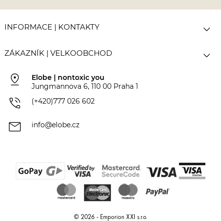

INFORMACE | KONTAKTY

ZÁKAZNÍK | VELKOOBCHOD
pin_drop
Elobe | nontoxic you
Jungmannova 6, 110 00 Praha 1
phone_in_talk
(+420)777 026 602
mail
info@elobe.cz
© 2026 - Emporion XXI s.r.o.