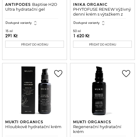
Baptise H2O
ANTIPODES
INIKA ORGANIC
Ultra hydratační gel
PHYTOFUSE RENEW Výživný
denní krém s výtažkem z
kořene maca a s aloe
expand_all
expand_all
Dostupné varianty
Dostupné varianty
15 ml
50 ml
291 Kč
1 620 Kč
PŘIDAT DO KOŠÍKU
PŘIDAT DO KOŠÍKU
favorite_border
favorite_border
MUKTI ORGANICS
MUKTI ORGANICS
Hloubkově hydratační krém
Regenerační hydratační
krém