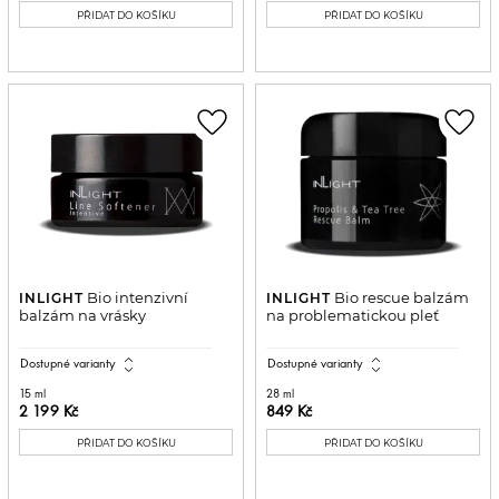
PŘIDAT DO KOŠÍKU
PŘIDAT DO KOŠÍKU
favorite_border
favorite_border
Bio intenzivní
Bio rescue balzám
INLIGHT
INLIGHT
balzám na vrásky
na problematickou pleť
expand_all
expand_all
Dostupné varianty
Dostupné varianty
15 ml
28 ml
2 199 Kč
849 Kč
PŘIDAT DO KOŠÍKU
PŘIDAT DO KOŠÍKU