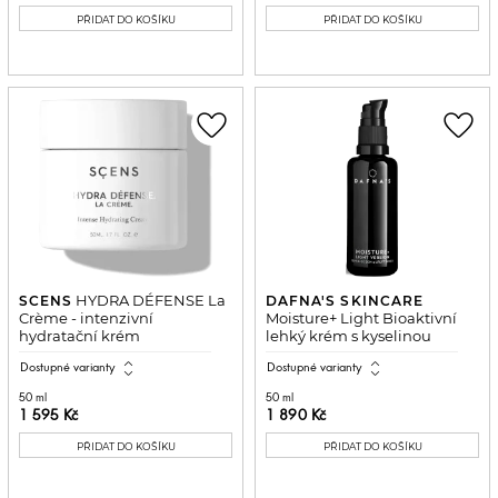
PŘIDAT DO KOŠÍKU
PŘIDAT DO KOŠÍKU
favorite_border
favorite_border
HYDRA DÉFENSE La
SCENS
DAFNA'S SKINCARE
Crème - intenzivní
Moisture+ Light Bioaktivní
hydratační krém
lehký krém s kyselinou
hyaluronovou a...
expand_all
expand_all
Dostupné varianty
Dostupné varianty
50 ml
50 ml
1 595 Kč
1 890 Kč
PŘIDAT DO KOŠÍKU
PŘIDAT DO KOŠÍKU