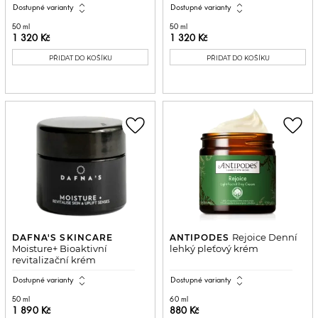
expand_all
expand_all
Dostupné varianty
Dostupné varianty
50 ml
50 ml
1 320 Kč
1 320 Kč
PŘIDAT DO KOŠÍKU
PŘIDAT DO KOŠÍKU
favorite_border
favorite_border
Rejoice Denní
DAFNA'S SKINCARE
ANTIPODES
Moisture+ Bioaktivní
lehký pleťový krém
revitalizační krém
expand_all
expand_all
Dostupné varianty
Dostupné varianty
50 ml
60 ml
1 890 Kč
880 Kč