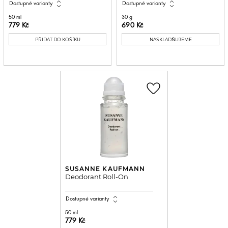
expand_all
expand_all
Dostupné varianty
Dostupné varianty
50 ml
30 g
779 Kč
690 Kč
PŘIDAT DO KOŠÍKU
NASKLADŇUJEME
favorite_border
SUSANNE KAUFMANN
Deodorant Roll-On
expand_all
Dostupné varianty
50 ml
779 Kč