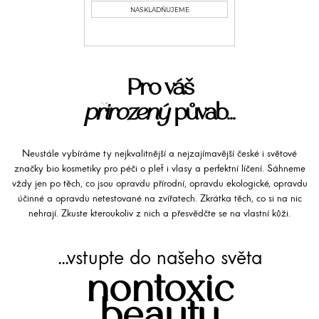
NASKLADŇUJEME
Pro váš
přirozený
půvab...
Neustále vybíráme ty nejkvalitnější a nejzajímavější české i světové
značky bio kosmetiky pro péči o pleť i vlasy a perfektní líčení. Sáhneme
vždy jen po těch, co jsou opravdu přírodní, opravdu ekologické, opravdu
účinné a opravdu netestované na zvířatech. Zkrátka těch, co si na nic
nehrají. Zkuste kteroukoliv z nich a přesvědčte se na vlastní kůži.
...vstupte do našeho světa
nontoxic
beauty