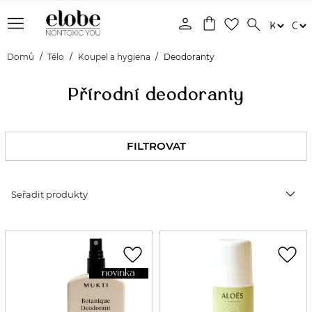
menu
person
shopping_bag
favorite_border
search
Domů
Tělo
Koupel a hygiena
Deodoranty
Přírodní deodoranty
FILTROVAT
expand_more
Seřadit produkty
favorite_border
favorite_border
novinka