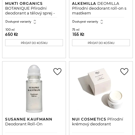
DEOMILLA
MUKTI ORGANICS
ALKEMILLA
BOTANIQUE Přírodní
Přírodní deodorant roll-on s
deodorant a tělový sprej -
mastkem
Santalové dřevo a šalvěj
expand_all
expand_all
Dostupné varianty
Dostupné varianty
100 ml
75 ml
650 Kč
155 Kč
PŘIDAT DO KOŠÍKU
PŘIDAT DO KOŠÍKU
favorite_border
favorite_border
Přírodní
SUSANNE KAUFMANN
NUI COSMETICS
Deodorant Roll-On
krémový deodorant