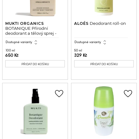
Deodorant roll-on
MUKTI ORGANICS
ALOÉS
BOTANIQUE Přírodní
deodorant a tělový sprej -
Citrusy a sibiřská jedle
expand_all
expand_all
Dostupné varianty
Dostupné varianty
100 ml
50 ml
650 Kč
329 Kč
PŘIDAT DO KOŠÍKU
PŘIDAT DO KOŠÍKU
favorite_border
favorite_border