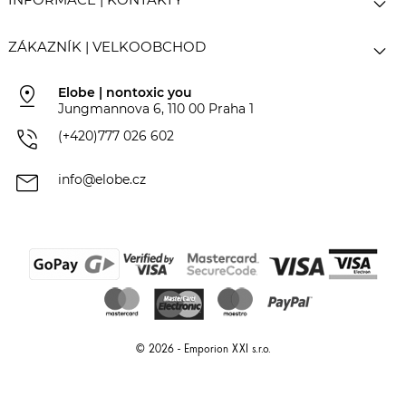


ZÁKAZNÍK | VELKOOBCHOD
pin_drop
Elobe | nontoxic you
Jungmannova 6, 110 00 Praha 1
phone_in_talk
(+420)777 026 602
mail
info@elobe.cz
© 2026 - Emporion XXI s.r.o.