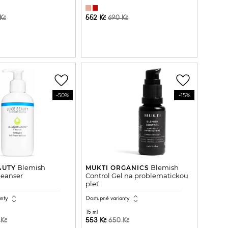
552 Kč
Kč
690 Kč
ŘIDAT DO KOŠÍKU
PŘIDAT DO KOŠÍKU
favorite_border
favorite_border
-50%
-15%
Blemish
Blemish
AUTY
MUKTI ORGANICS
leanser
Control Gel na problematickou
pleť
expand_all
expand_all
anty
Dostupné varianty
15 ml
553 Kč
 Kč
650 Kč