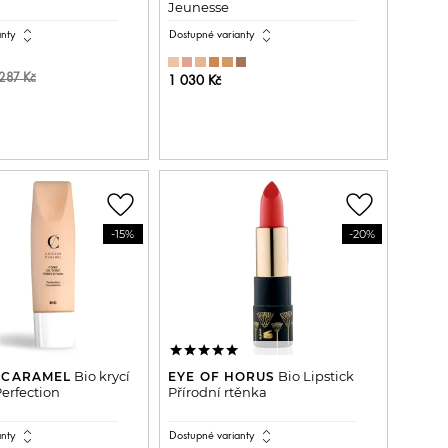
Jeunesse
expand_all
expand_all
anty
Dostupné varianty
287 Kč
1 030 Kč
ŘIDAT DO KOŠÍKU
PŘIDAT DO KOŠÍKU
favorite_border
favorite_border
-15%
-20%
Bio krycí
Bio Lipstick
 CARAMEL
EYE OF HORUS
erfection
Přírodní rtěnka
expand_all
expand_all
anty
Dostupné varianty