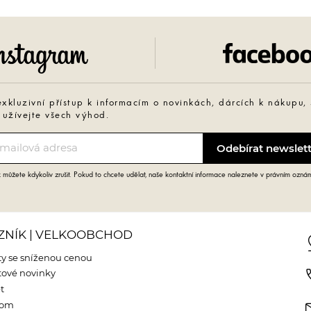
Instagram
exkluzivní přístup k informacím o novinkách, dárcích k nákupu,
 užívejte všech výhod.
můžete kdykoliv zrušit. Pokud to chcete udělat, naše kontaktní informace naleznete v právním ozná
ZNÍK | VELKOOBCHOD
pin
y se sníženou cenou
phone
ové novinky
t
m
oom