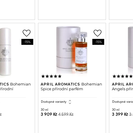
PŘIDAT DO KOŠÍKU
P
DO KOŠÍKU
favorite_border
favorite_border
-15%
-15%
Bohemian
Bohemian
TICS
APRIL AROMATICS
APRIL AR
řírodní
Spice přírodní parfém
Angels pří
all
expand_all
Dostupné varianty
Dostupné vari
30 ml
30 ml
3 909 Kč
3 399 Kč
č
4 599 Kč
3 
DO KOŠÍKU
PŘIDAT DO KOŠÍKU
P