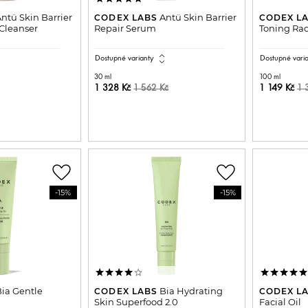
ntü Skin Barrier
Antü Skin Barrier
CODEX LABS
CODEX L
 Cleanser
Repair Serum
Toning Rad
all
expand_all
Dostupné varianty
Dostupné vari
30 ml
100 ml
1 328 Kč
1 149 Kč
1 562 Kč
1 
DO KOŠÍKU
PŘIDAT DO KOŠÍKU
P
favorite_border
favorite_border
-15%
-15%
ia Gentle
Bia Hydrating
CODEX LABS
CODEX L
Skin Superfood 2.0
Facial Oil