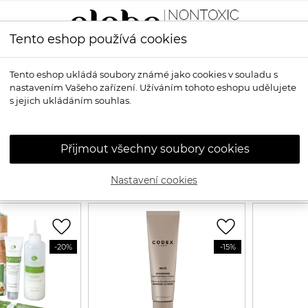
Tento eshop používá cookies
LÍČENÍ
VŮNĚ
OPALOVÁNÍ
PRO MUŽE
OS
Tento eshop ukládá soubory známé jako cookies v souladu s
nastavením Vašeho zařízení. Užíváním tohoto eshopu udělujete
s jejich ukládáním souhlas.
Zlevněné produkty
Přijmout všechny soubory cookies
82
Nastavení cookies
favorite_border
favorite_border
-20%
-15%