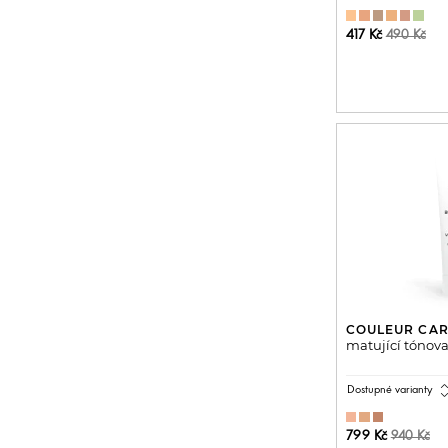
417 Kč
490 Kč
PŘIDAT 
COULEUR CA
matující tónova
expand_
Dostupné varianty
799 Kč
940 Kč