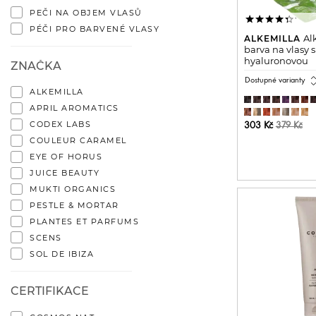
PEČI NA OBJEM VLASŮ
PÉČI PRO BARVENÉ VLASY
Alk
ALKEMILLA
barva na vlasy 
hyaluronovou
ZNAČKA
expand_
Dostupné varianty
ALKEMILLA
APRIL AROMATICS
CODEX LABS
303 Kč
379 Kč
COULEUR CARAMEL
PŘIDAT 
EYE OF HORUS
JUICE BEAUTY
MUKTI ORGANICS
PESTLE & MORTAR
PLANTES ET PARFUMS
SCENS
SOL DE IBIZA
CERTIFIKACE