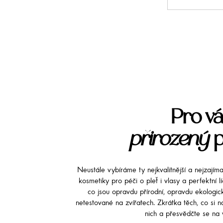
Pro vá
přirozený
p
Neustále vybíráme ty nejkvalitnější a nejzajím
kosmetiky pro péči o pleť i vlasy a perfektní 
co jsou opravdu přírodní, opravdu ekologi
netestované na zvířatech. Zkrátka těch, co si na
nich a přesvědčte se na v