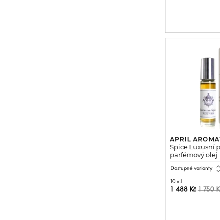
PŘIDAT 
APRIL AROMA
Spice Luxusní p
parfémový olej
expand_
Dostupné varianty
10 ml
1 488 Kč
1 750 K
PŘIDAT 