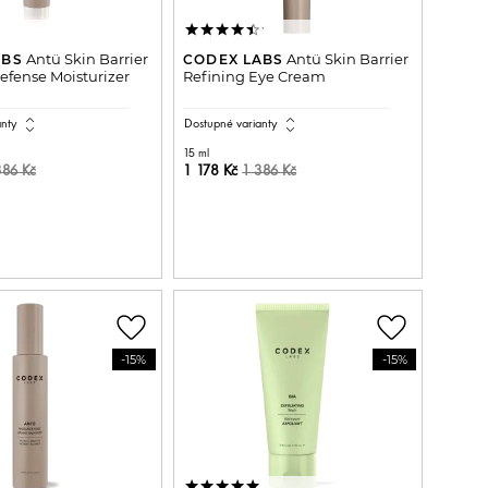
Antü Skin Barrier
Antü Skin Barrier
ABS
CODEX LABS
fense Moisturizer
Refining Eye Cream
expand_all
expand_all
anty
Dostupné varianty
15 ml
1 178 Kč
386 Kč
1 386 Kč
ŘIDAT DO KOŠÍKU
PŘIDAT DO KOŠÍKU
favorite_border
favorite_border
-15%
-15%