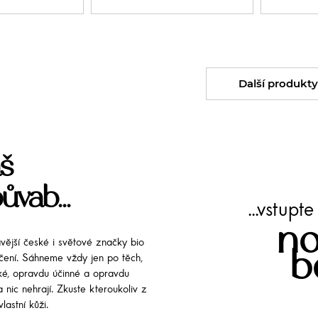
Další produkty
š
ůvab...
...vstup
no
avější české i světové značky bio
b
líčení. Sáhneme vždy jen po těch,
cké, opravdu účinné a opravdu
 nic nehrají. Zkuste kteroukoliv z
lastní kůži.