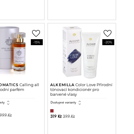
ŘIDAT DO KOŠÍKU
PŘIDAT DO KOŠÍKU
favorite_border
favorite_border
-15%
-20%
Calling all
Color Love Přírodní
OMATICS
ALKEMILLA
rodní parfém
tónovací kondicionér pro
barvené vlasy
expand_all
expand_all
anty
Dostupné varianty
999 Kč
319 Kč
399 Kč
ŘIDAT DO KOŠÍKU
PŘIDAT DO KOŠÍKU