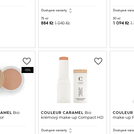
all
expand_all
Dostupné varianty
Dostupné vari
75 ml
30 ml
884 Kč
1 094 Kč
1 040 Kč
1 
DO KOŠÍKU
PŘIDAT DO KOŠÍKU
P
favorite_border
favorite_border
-15%
Bio
Bio
RAMEL
COULEUR CARAMEL
COULEUR
or
krémový make-up Compact HD
make-up P
all
expand_all
Dostupné varianty
Dostupné vari