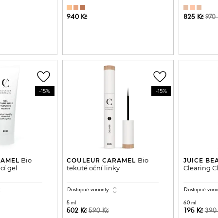
940 Kč
825 Kč
970 
DO KOŠÍKU
PŘIDAT DO KOŠÍKU
P
favorite_border
favorite_border
-15%
-15%
Bio
Bio
RAMEL
COULEUR CARAMEL
JUICE BE
cí gel
tekuté oční linky
Clearing C
all
expand_all
Dostupné varianty
Dostupné vari
5 ml
60 ml
502 Kč
195 Kč
590 Kč
390