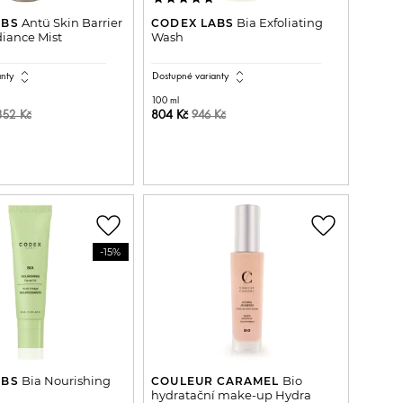
Antü Skin Barrier
Bia Exfoliating
ABS
CODEX LABS
iance Mist
Wash
expand_all
expand_all
anty
Dostupné varianty
100 ml
804 Kč
352 Kč
946 Kč
ŘIDAT DO KOŠÍKU
PŘIDAT DO KOŠÍKU
favorite_border
favorite_border
-15%
Bia Nourishing
Bio
ABS
COULEUR CARAMEL
hydratační make-up Hydra