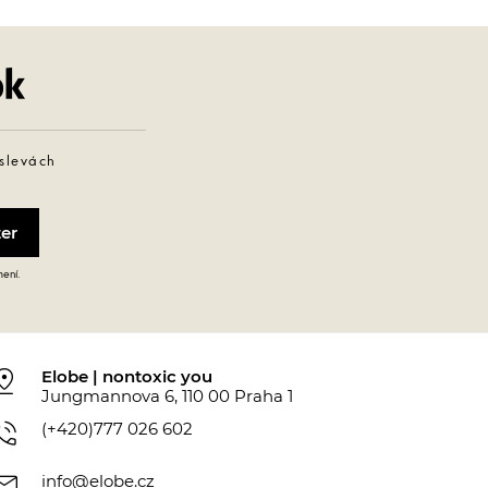
Facebook
 slevách
mení.
_drop
Elobe | nontoxic you
Jungmannova 6, 110 00 Praha 1
_in_talk
(+420)777 026 602
ail
info@elobe.cz