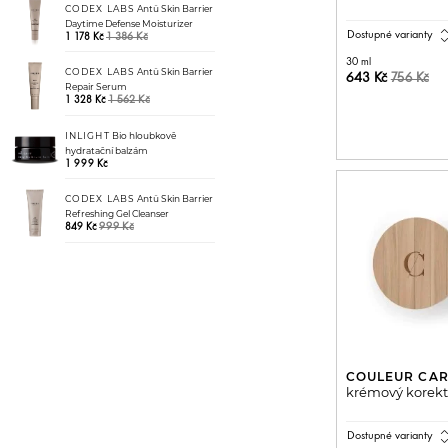
CODEX LABS
Antü Skin Barrier
Daytime Defense Moisturizer
expand_
Dostupné varianty
1 386 Kč
1 178 Kč
30 ml
CODEX LABS
Antü Skin Barrier
643 Kč
756 Kč
Repair Serum
1 562 Kč
1 328 Kč
PŘIDAT 
INLIGHT
Bio hloubkově
hydratační balzám
1 999 Kč
CODEX LABS
Antü Skin Barrier
Refreshing Gel Cleanser
999 Kč
849 Kč
COULEUR CA
krémový korekt
expand_
Dostupné varianty