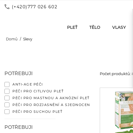
call
(+420)777 026 602
PLEŤ
TĚLO
VLASY
Domů
Slevy
POTŘEBUJI
Počet produktů: 
ANTI-AGE PÉČI
PÉČI PRO CITLIVOU PLEŤ
PÉČI PRO MASTNOU A AKNÓZNÍ PLEŤ
PÉČI PRO ROZJASNĚNÍ A SJEDNOCENÍ
PÉČI PRO SUCHOU PLEŤ
POTŘEBUJI