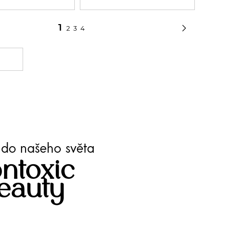

1
2
3
4
te do našeho světa
ntoxic
eauty