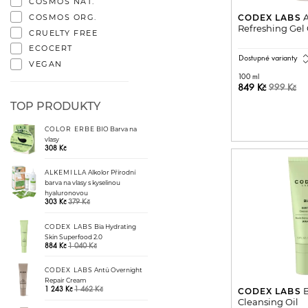
COSMOS NAT.
A
CODEX LABS
COSMOS ORG.
Refreshing Gel
CRUELTY FREE
ECOCERT
expand_
Dostupné varianty
VEGAN
100 ml
849 Kč
999 Kč
TOP PRODUKTY
PŘIDAT 
COLOR ERBE
BIO Barva na
vlasy
308 Kč
ALKEMILLA
Alkolor Přírodní
barva na vlasy s kyselinou
hyaluronovou
379 Kč
303 Kč
CODEX LABS
Bia Hydrating
Skin Superfood 2.0
1 040 Kč
884 Kč
CODEX LABS
Antü Overnight
Repair Cream
B
CODEX LABS
1 462 Kč
1 243 Kč
Cleansing Oil