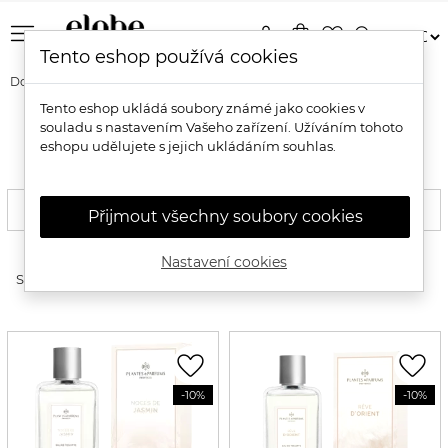
menu
person
shopping_bag
favorite_border
search
Tento eshop používá cookies
Domů
Vůně
Dámské vůně
Dámské toaletní vody (EDT)
Tento eshop ukládá soubory známé jako cookies v
souladu s nastavením Vašeho zařízení. Užíváním tohoto
Přírodní dámské toaletní vody
eshopu udělujete s jejich ukládáním souhlas.
FILTROVAT
Přijmout všechny soubory cookies
Nastavení cookies
expand_more
Seřadit produkty
favorite_border
favorite_border
-10%
-10%