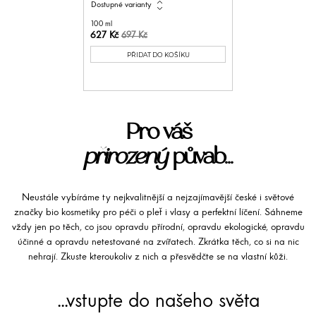
expand_all
Dostupné varianty
100 ml
627 Kč
697 Kč
PŘIDAT DO KOŠÍKU
Pro váš
přirozený
půvab...
Neustále vybíráme ty nejkvalitnější a nejzajímavější české i světové
značky bio kosmetiky pro péči o pleť i vlasy a perfektní líčení. Sáhneme
vždy jen po těch, co jsou opravdu přírodní, opravdu ekologické, opravdu
účinné a opravdu netestované na zvířatech. Zkrátka těch, co si na nic
nehrají. Zkuste kteroukoliv z nich a přesvědčte se na vlastní kůži.
...vstupte do našeho světa