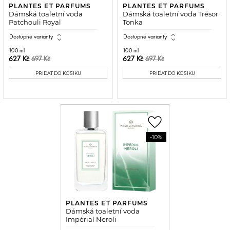
PLANTES ET PARFUMS
PLANTES ET PARFUMS
Dámská toaletní voda
Dámská toaletní voda Trésor
Patchouli Royal
Tonka
expand_all
expand_all
Dostupné varianty
Dostupné varianty
100 ml
100 ml
627 Kč
627 Kč
697 Kč
697 Kč
PŘIDAT DO KOŠÍKU
PŘIDAT DO KOŠÍKU
favorite_border
-10%
PLANTES ET PARFUMS
Dámská toaletní voda
Impérial Neroli