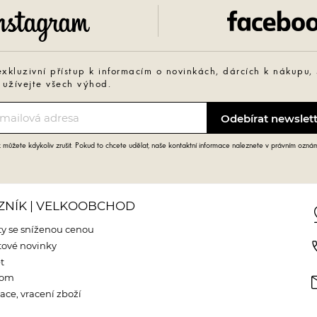
Instagram
exkluzivní přístup k informacím o novinkách, dárcích k nákupu,
 užívejte všech výhod.
můžete kdykoliv zrušit. Pokud to chcete udělat, naše kontaktní informace naleznete v právním ozná
ZNÍK | VELKOOBCHOD
pin
y se sníženou cenou
phone
ové novinky
t
m
oom
ce, vracení zboží