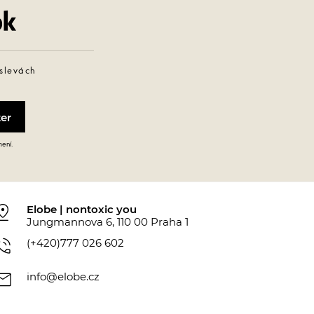
Facebook
 slevách
mení.
_drop
Elobe | nontoxic you
Jungmannova 6, 110 00 Praha 1
_in_talk
(+420)777 026 602
ail
info@elobe.cz