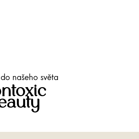
te do našeho světa
ntoxic
eauty