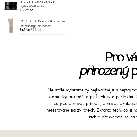
INLIGHT
Bio hloubkově
hydratační balzám
1 999 Kč
CODEX LABS
Antü Skin Barrier
Refreshing Gel Cleanser
999 Kč
849 Kč
Pro vá
přirozený
p
Neustále vybíráme ty nejkvalitnější a nejzajím
kosmetiky pro péči o pleť i vlasy a perfektní 
co jsou opravdu přírodní, opravdu ekologi
netestované na zvířatech. Zkrátka těch, co si na
nich a přesvědčte se na v