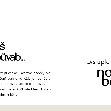
š
ůvab...
...vstup
no
avější české i světové značky bio
b
líčení. Sáhneme vždy jen po těch,
cké, opravdu účinné a opravdu
 nic nehrají. Zkuste kteroukoliv z
lastní kůži.