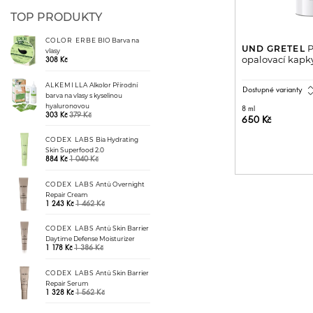
TOP PRODUKTY
COLOR ERBE
BIO Barva na
P
UND GRETEL
vlasy
opalovací kapk
308 Kč
ALKEMILLA
Alkolor Přírodní
expand_
Dostupné varianty
barva na vlasy s kyselinou
hyaluronovou
8 ml
379 Kč
303 Kč
650 Kč
PŘIDAT 
CODEX LABS
Bia Hydrating
Skin Superfood 2.0
1 040 Kč
884 Kč
CODEX LABS
Antü Overnight
Repair Cream
1 462 Kč
1 243 Kč
CODEX LABS
Antü Skin Barrier
Daytime Defense Moisturizer
1 386 Kč
1 178 Kč
CODEX LABS
Antü Skin Barrier
Repair Serum
1 562 Kč
1 328 Kč