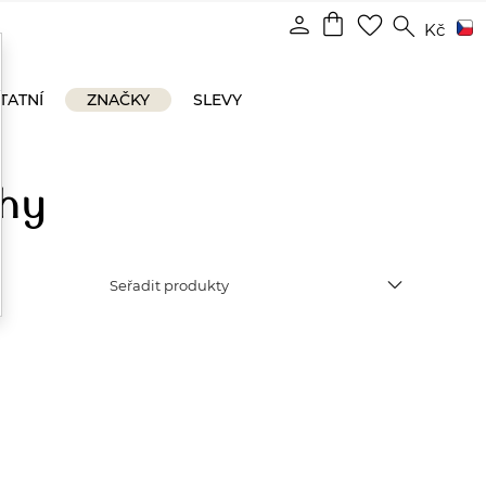
shopping_bag
person
favorite_border
search
Kč
TATNÍ
ZNAČKY
SLEVY
lhy
expand_more
Seřadit produkty