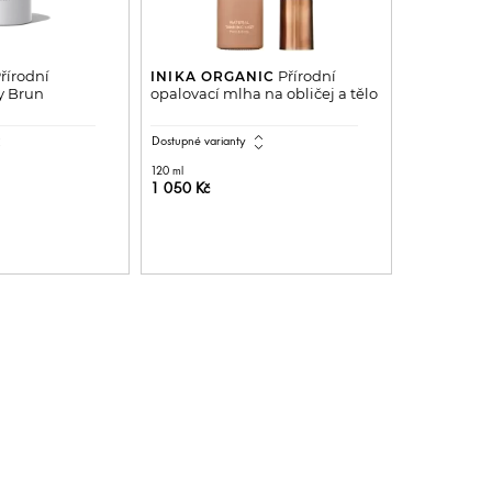
řírodní
Přírodní
INIKA ORGANIC
y Brun
opalovací mlha na obličej a tělo
all
expand_all
Dostupné varianty
120 ml
1 050 Kč
DO KOŠÍKU
PŘIDAT DO KOŠÍKU