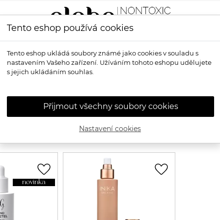
Tento eshop používá cookies
LÍČENÍ
VŮNĚ
OPALOVÁNÍ
PRO MUŽE
OS
Tento eshop ukládá soubory známé jako cookies v souladu s
nastavením Vašeho zařízení. Užíváním tohoto eshopu udělujete
s jejich ukládáním souhlas.
írodní samoopalovací m
Přijmout všechny soubory cookies
Nastavení cookies
2
favorite_border
favorite_border
novinka