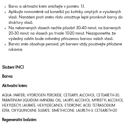
Barvu a aktivační krém smíchejte v poměru 1:1.
Aplikujte rovnoměrně od konečků po kořínky umytých a vysušených
vlasů. Nanášení proti směru růstu umožňuje lepší proniknutí barvy do
struktury vlasů.
Na nebarvených vlasech nechte působit 30-40 minut, na barvených
20-30 minut, na vlasech po trvalé 10-20 minut. Nezapomeňte, že
výsledný odstín bude ovlivněný přirozenou barvou vašich vlasů.
Barvicí směs obsahuje peroxid, při barvení vždy používejte přiložené
rukavice.
Složení INCI
Barva:
Aktivační krém:
AQUA (WATER), HYDROGEN PEROXIDE, CETEARYL ALCOHOL, CETEARETH-30,
PARAFFINUM LIQUIDUM (MINERAL OIL), LAURYL ALCOHOL, MYRISTYL ALCOHOL,
HEXYLDECYL LAURATE, HEXYLDECANOL, ETIDRONIC ACID, TETRASODIUM
EDTA, OXYQUINOLINE SULFATE, SIMETHICONE, LAURETH-3, CETEARETH-20
Regenerační balzám: