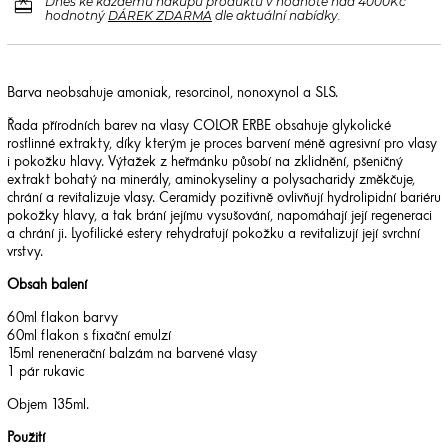
redeem
Dnes ke každému nákupu produktů v hodnotě nad 4000Kč
hodnotný
DÁREK ZDARMA
dle aktuální nabídky.
Barva neobsahuje amoniak, resorcinol, nonoxynol a SLS.
Řada přírodních barev na vlasy COLOR ERBE obsahuje glykolické
rostlinné extrakty, díky kterým je proces barvení méně agresivní pro vlasy
i pokožku hlavy. Výtažek z heřmánku působí na zklidnění, pšeničný
extrakt bohatý na minerály, aminokyseliny a polysacharidy změkčuje,
chrání a revitalizuje vlasy. Ceramidy pozitivně ovlivňují hydrolipidní bariéru
pokožky hlavy, a tak brání jejímu vysušování, napomáhají její regeneraci
a chrání ji. Lyofilické estery rehydratují pokožku a revitalizují její svrchní
vrstvy.
Obsah balení
60ml flakon barvy
60ml flakon s fixační emulzí
15ml renenerační balzám na barvené vlasy
1 pár rukavic
Objem 135ml.
Použití