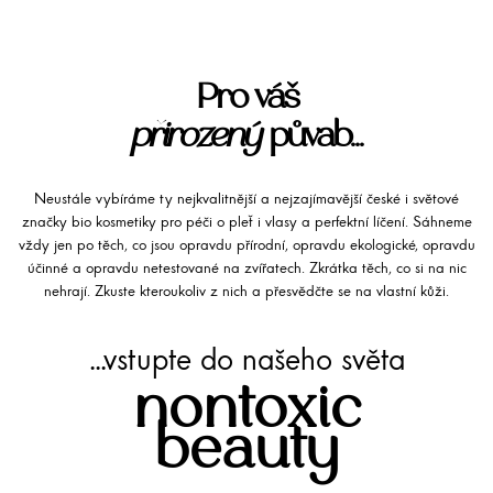
Pro váš
přirozený
půvab...
Neustále vybíráme ty nejkvalitnější a nejzajímavější české i světové
značky bio kosmetiky pro péči o pleť i vlasy a perfektní líčení. Sáhneme
vždy jen po těch, co jsou opravdu přírodní, opravdu ekologické, opravdu
účinné a opravdu netestované na zvířatech. Zkrátka těch, co si na nic
nehrají. Zkuste kteroukoliv z nich a přesvědčte se na vlastní kůži.
...vstupte do našeho světa
nontoxic
beauty