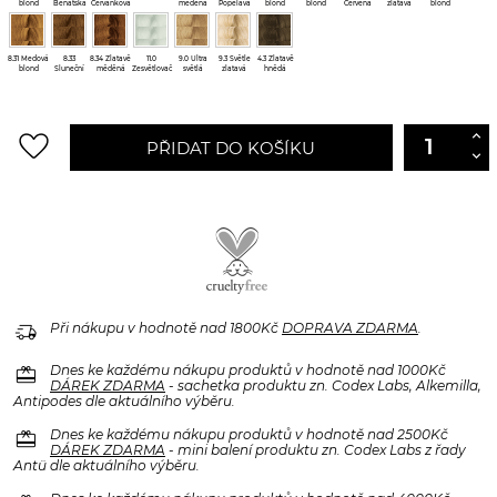
blond
Benátská
Červánková
měděná
Popelavá
blond
blond
Červená
zlatavá
blond
červeň
blond
blond
hena
blond
8.31 Medová
8.33
8.34 Zlatavě
11.0
9.0 Ultra
9.3 Světle
4.3 Zlatavě
blond
Sluneční
měděná
Zesvětlovač
světlá
zlatavá
hnědá
blond
blond
blond
blond
favorite_border
PŘIDAT DO KOŠÍKU
delivery_truck_speed
Při nákupu v hodnotě nad 1800Kč
DOPRAVA ZDARMA
.
redeem
Dnes ke každému nákupu produktů v hodnotě nad 1000Kč
DÁREK ZDARMA
- sachetka produktu zn. Codex Labs, Alkemilla,
Antipodes dle aktuálního výběru.
redeem
Dnes ke každému nákupu produktů v hodnotě nad 2500Kč
DÁREK ZDARMA
- mini balení produktu zn. Codex Labs z řady
Antü dle aktuálního výběru.