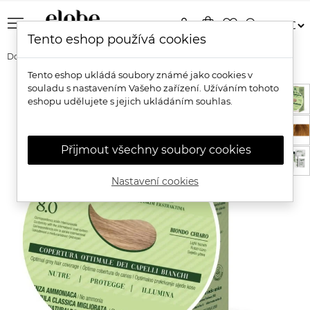
menu
person
shopping_bag
favorite_border
search
Tento eshop používá cookies
Domů
Značky
Color Erbe
Color Erbe BIO Barva na vlasy
Tento eshop ukládá soubory známé jako cookies v
souladu s nastavením Vašeho zařízení. Užíváním tohoto
eshopu udělujete s jejich ukládáním souhlas.
Přijmout všechny soubory cookies
Nastavení cookies