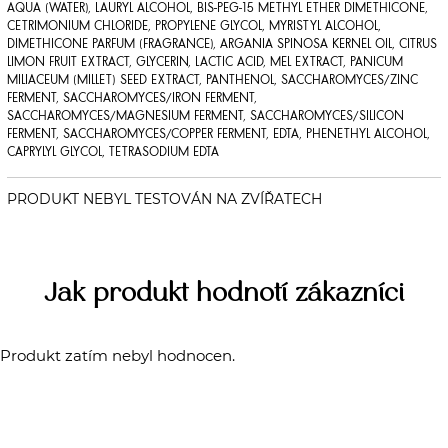
AQUA (WATER), LAURYL ALCOHOL, BIS-PEG-15 METHYL ETHER DIMETHICONE,
CETRIMONIUM CHLORIDE, PROPYLENE GLYCOL, MYRISTYL ALCOHOL,
DIMETHICONE PARFUM (FRAGRANCE), ARGANIA SPINOSA KERNEL OIL, CITRUS
LIMON FRUIT EXTRACT, GLYCERIN, LACTIC ACID, MEL EXTRACT, PANICUM
MILIACEUM (MILLET) SEED EXTRACT, PANTHENOL, SACCHAROMYCES/ZINC
FERMENT, SACCHAROMYCES/IRON FERMENT,
SACCHAROMYCES/MAGNESIUM FERMENT, SACCHAROMYCES/SILICON
FERMENT, SACCHAROMYCES/COPPER FERMENT, EDTA, PHENETHYL ALCOHOL,
CAPRYLYL GLYCOL, TETRASODIUM EDTA
Jak produkt hodnotí zákazníci
Produkt zatím nebyl hodnocen.