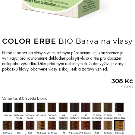
COLOR ERBE
BIO Barva na vlasy
Přírodní barva na vlasy s velmi šetrným působením. Její konzistence je
vynikající pro rovnoměrné důkladné pokrytí vlasů a tím pro dosažení
nejlepšího výsledku. Díky přidaným rostlinným složkám vyživuje vlasy i
pokožku hlavy, obarvené vlasy získají lesk a zdravý vzhled.
308 Kč
S DPH
Varianta: 8.0 Světlá blond
1.0 Černá
2.0 Temně
3.0 Tmavě
4.0 Hnědá
5.0 Světle
4.4
4.52
4.5
5.3 Světle
5.1 Světle
5.31
hnědá
hnědá
hnědá
Kaštanově
Kaštanově
Mahagon
zlatohnědá
popelavý
Čokoládová
měděná
fialová
kaštan
mahagonová
6.0 Tmavá
5.56
6.66
7.0 Blond
6.4 Tmavě
7.1
7.4 Měděná
7.6 Červená
7.66
8.3 Světlá
8.0 Světlá