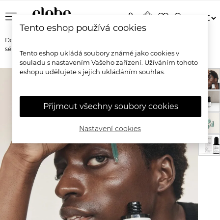
menu
person
shopping_bag
favorite_border
search
Tento eshop používá cookies
Domů
Značky
Mukti Organics
Mukti Organics Hyaluronové
sérum
Tento eshop ukládá soubory známé jako cookies v
souladu s nastavením Vašeho zařízení. Užíváním tohoto
eshopu udělujete s jejich ukládáním souhlas.
Přijmout všechny soubory cookies
Nastavení cookies