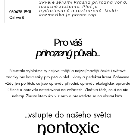
Skvelé sérum! Krásna prírodná voňa, 
luxusné zloženie. Pleť je 
hydratovaná a rozžiarená. Mukti 
03.04.25 19:18
kozmetika je proste top.
Od Eva B.
Pro váš
přirozený
půvab...
Neustále vybíráme ty nejkvalitnější a nejzajímavější české i světové
značky bio kosmetiky pro péči o pleť i vlasy a perfektní líčení. Sáhneme
vždy jen po těch, co jsou opravdu přírodní, opravdu ekologické, opravdu
účinné a opravdu netestované na zvířatech. Zkrátka těch, co si na nic
nehrají. Zkuste kteroukoliv z nich a přesvědčte se na vlastní kůži.
...vstupte do našeho světa
nontoxic