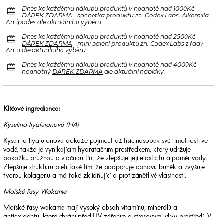
redeem
Dnes ke každému nákupu produktů v hodnotě nad 1000Kč
DÁREK ZDARMA
- sachetka produktu zn. Codex Labs, Alkemilla,
Antipodes dle aktuálního výběru.
redeem
Dnes ke každému nákupu produktů v hodnotě nad 2500Kč
DÁREK ZDARMA
- mini balení produktu zn. Codex Labs z řady
Antü dle aktuálního výběru.
redeem
Dnes ke každému nákupu produktů v hodnotě nad 4000Kč
hodnotný
DÁREK ZDARMA
dle aktuální nabídky.
Klíčové ingredience:
Kyselina hyaluronová (HA)
Kyselina hyaluronová dokáže pojmout až tisícinásobek své hmotnosti ve
vodě, takže je vynikajícím hydratačním prostředkem, který udržuje
pokožku pružnou a vláčnou tím, že zlepšuje její elasticitu a poměr vody.
Zlepšuje strukturu pleti také tím, že podporuje obnovu buněk a zvyšuje
tvorbu kolagenu a má také zklidňující a protizánětlivé vlastnosti.
Mořské řasy Wakame
Mořské řasy wakame mají vysoký obsah vitamínů, minerálů a
antioxidantů, které chrání před UV zářením a stresovými vlivy prostředí. V