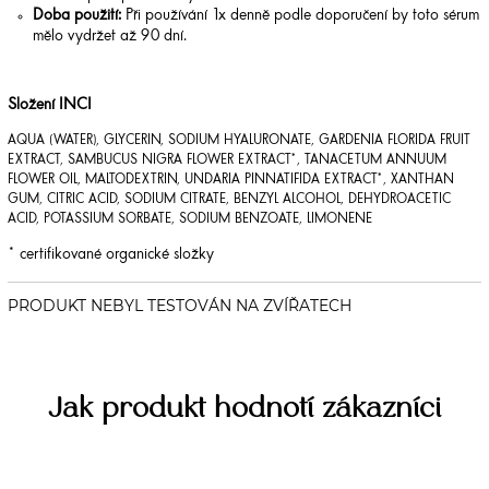
Doba použití:
Při používání 1x denně podle doporučení by toto sérum
mělo vydržet až 90 dní.
Složení INCI
AQUA (WATER), GLYCERIN, SODIUM HYALURONATE, GARDENIA FLORIDA FRUIT
EXTRACT, SAMBUCUS NIGRA FLOWER EXTRACT*, TANACETUM ANNUUM
FLOWER OIL, MALTODEXTRIN, UNDARIA PINNATIFIDA EXTRACT*, XANTHAN
GUM, CITRIC ACID, SODIUM CITRATE, BENZYL ALCOHOL, DEHYDROACETIC
ACID, POTASSIUM SORBATE, SODIUM BENZOATE, LIMONENE
* certifikované organické složky
Jak produkt hodnotí zákazníci