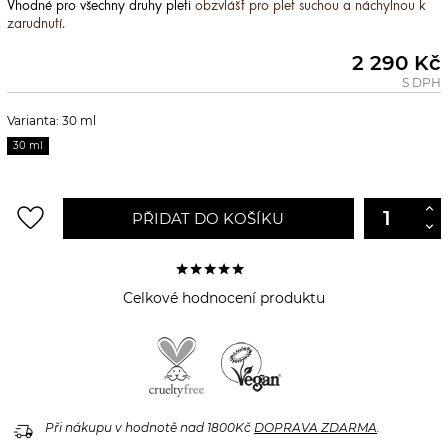
Vhodné pro všechny druhy pleti
obzvlášť pro plet suchou a náchylnou k
zarudnutí.
2 290 Kč
S DPH
Varianta: 30 ml
30 ml
favorite_border
PŘIDAT DO KOŠÍKU
Celkové hodnocení produktu
delivery_truck_speed
Při nákupu v hodnotě nad 1800Kč
DOPRAVA ZDARMA
.