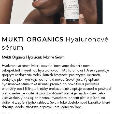
MUKTI ORGANICS
Hyaluronové
sérum
Mukti Organics Hyaluronic Marine Serum
Hyaluronové sérum Mukti dostalo inovované složení s novou
celospektrální kyselinou hyaluronovou (HA). Tato nová HA se vyznačuje
spojitým rozložením molekulárních hmotností pro zvýšení účinnosti,
poskytuje pleti vynikající ochranu a novou úroveň jasu. Vylepšené
hyaluronové sérum také účinněji proniká do pokožky a poskytuje
okamžitý pocit liftingu, klinicky prokazatelně zlepšuje pevnost a pružnost
pleti a redukuje viditelné známky stárnutí včetně jemných vrásek. Jeho
klíčové složky posilují přirozenou hydratační bariéru pleti a působí na
viditelné zlepšení jejího vzhledu. Sérum také dostalo nové kapátko, které
dávkuje ideální množství přípravku pro jednu aplikaci.