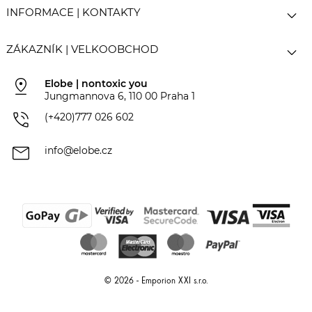

INFORMACE | KONTAKTY

ZÁKAZNÍK | VELKOOBCHOD
pin_drop
Elobe | nontoxic you
Jungmannova 6, 110 00 Praha 1
phone_in_talk
(+420)777 026 602
mail
info@elobe.cz
© 2026 - Emporion XXI s.r.o.