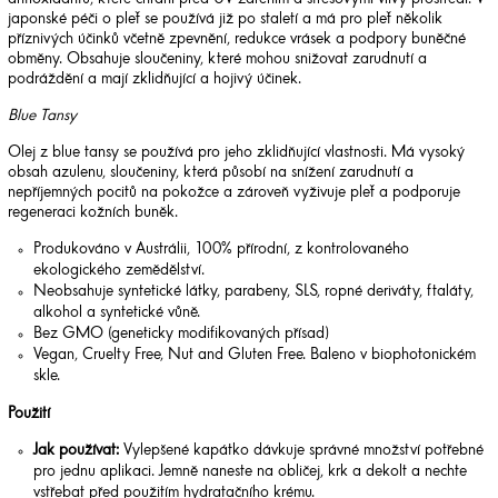
japonské péči o pleť se používá již po staletí a má pro pleť několik
příznivých účinků včetně zpevnění, redukce vrásek a podpory buněčné
obměny. Obsahuje sloučeniny, které mohou snižovat zarudnutí a
podráždění a mají zklidňující a hojivý účinek.
Blue Tansy
Olej z blue tansy se používá pro jeho zklidňující vlastnosti. Má vysoký
obsah azulenu, sloučeniny, která působí na snížení zarudnutí a
nepříjemných pocitů na pokožce a zároveň vyživuje pleť a podporuje
regeneraci kožních buněk.
Produkováno v Austrálii, 100% přírodní, z kontrolovaného
ekologického zemědělství.
Neobsahuje syntetické látky, parabeny, SLS, ropné deriváty, ftaláty,
alkohol a syntetické vůně.
Bez GMO (geneticky modifikovaných přísad)
Vegan, Cruelty Free, Nut and Gluten Free. Baleno v biophotonickém
skle.
Použití
Jak používat:
Vylepšené kapátko dávkuje správné množství potřebné
pro jednu aplikaci. Jemně naneste na obličej, krk a dekolt a nechte
vstřebat před použitím hydratačního krému.