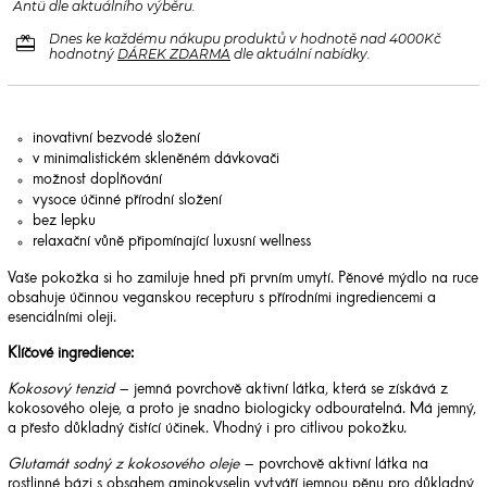
Antü dle aktuálního výběru.
redeem
Dnes ke každému nákupu produktů v hodnotě nad 4000Kč
hodnotný
DÁREK ZDARMA
dle aktuální nabídky.
inovativní bezvodé složení
v minimalistickém skleněném dávkovači
možnost doplňování
vysoce účinné přírodní složení
bez lepku
relaxační vůně připomínající luxusní wellness
Vaše pokožka si ho zamiluje hned při prvním umytí. Pěnové mýdlo na ruce
obsahuje účinnou veganskou recepturu s přírodními ingrediencemi a
esenciálními oleji.
Klíčové ingredience:
Kokosový tenzid
– jemná povrchově aktivní látka, která se získává z
kokosového oleje, a proto je snadno biologicky odbouratelná. Má jemný,
a přesto důkladný čistící účinek. Vhodný i pro citlivou pokožku.
Glutamát sodný z kokosového oleje
– povrchově aktivní látka na
rostlinné bázi s obsahem aminokyselin vytváří jemnou pěnu pro důkladný