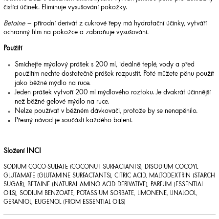
čistící účinek. Eliminuje vysušování pokožky.
Betaine
– přírodní derivát z cukrové řepy má hydratační účinky, vytváří
ochranný film na pokožce a zabraňuje vysušování.
Použití
Smíchejte mýdlový prášek s 200 ml, ideálně teplé, vody a před
použitím nechte dostatečně prášek rozpustit. Poté můžete pěnu použít
jako běžné mýdlo na ruce.
Jeden prášek vytvoří 200 ml mýdlového roztoku. Je dvakrát účinnější
než běžné gelové mýdlo na ruce.
Nelze používat v běžném dávkovači, protože by se nenapěnilo.
Přesný návod je součástí každého balení.
Složení INCI
SODIUM COCO-SULFATE (COCONUT SURFACTANTS), DISODIUM COCOYL
GLUTAMATE (GLUTAMINE SURFACTANTS), CITRIC ACID, MALTODEXTRIN (STARCH
SUGAR), BETAINE (NATURAL AMINO ACID DERIVATIVE), PARFUM (ESSENTIAL
OILS), SODIUM BENZOATE, POTASSIUM SORBATE, LIMONENE, LINALOOL,
GERANIOL, EUGENOL (FROM ESSENTIAL OILS)