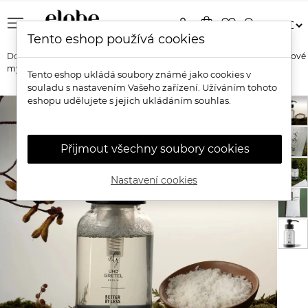
menu
person
shopping_bag
favorite_border
search
Tento eshop používá cookies
Domů
Značky
Und Gretel
Und Gretel Přírodní wellness práškové
mýdlo Seven Senses Spa
Tento eshop ukládá soubory známé jako cookies v
souladu s nastavením Vašeho zařízení. Užíváním tohoto
eshopu udělujete s jejich ukládáním souhlas.
Přijmout všechny soubory cookies
Nastavení cookies