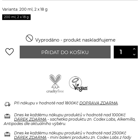
Varianta: 200 ml, 2 x 18 g
200 ml, 2 x 18 g

Vyprodáno - produkt naskladňujeme
favorite_border
PŘIDAT DO KOŠÍKU
delivery_truck_speed
Při nákupu v hodnotě nad 1800Kč
DOPRAVA ZDARMA
.
redeem
Dnes ke každému nákupu produktů v hodnotě nad 1000Kč
DÁREK ZDARMA
- sachetka produktu zn. Codex Labs, Alkemilla,
Antipodes dle aktuálního výběru.
redeem
Dnes ke každému nákupu produktů v hodnotě nad 2500Kč
DÁREK ZDARMA
- mini balení produktu zn. Codex Labs z řady