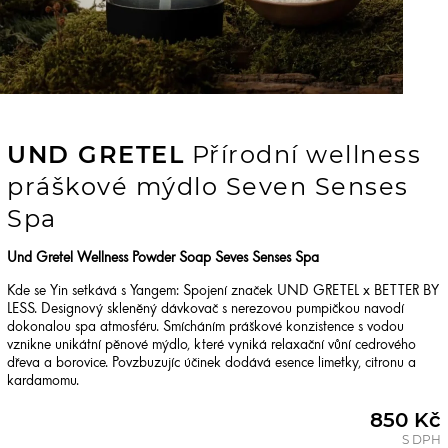
UND GRETEL
Přírodní wellness
práškové mýdlo Seven Senses
Spa
Und Gretel Wellness Powder Soap Seves Senses Spa
Kde se Yin setkává s Yangem: Spojení značek UND GRETEL x BETTER BY
LESS. Designový skleněný dávkovač s nerezovou pumpičkou navodí
dokonalou spa atmosféru. Smícháním práškové konzistence s vodou
vznikne unikátní pěnové mýdlo, které vyniká relaxační vůní cedrového
dřeva a borovice. Povzbuzujíc účinek dodává esence limetky, citronu a
kardamomu.
850 Kč
S DPH