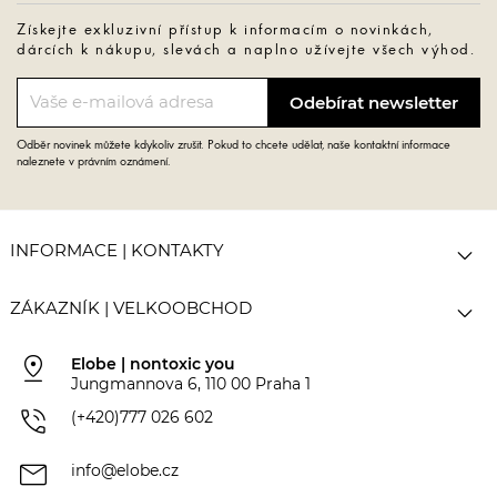
Získejte exkluzivní přístup k informacím o novinkách,
dárcích k nákupu, slevách a naplno užívejte všech výhod.
Odběr novinek můžete kdykoliv zrušit. Pokud to chcete udělat, naše kontaktní informace
naleznete v právním oznámení.

INFORMACE | KONTAKTY

ZÁKAZNÍK | VELKOOBCHOD
pin_drop
Elobe | nontoxic you
Jungmannova 6, 110 00 Praha 1
phone_in_talk
(+420)777 026 602
mail
info@elobe.cz