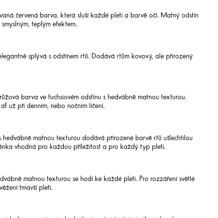
aná červená barva, která sluší každé pleti a barvě očí. Matný odstín
 smyslným, teplým efektem.
legantně splývá s odstínem rtů. Dodává rtům kovový, ale přirozený
ůžová barva ve fuchsiovém odstínu s hedvábně matnou texturou.
ať už při denním, nebo nočním líčení.
s hedvábně matnou texturou dodává přirozené barvě rtů ušlechtilou
těnka vhodná pro každou příležitost a pro každý typ pleti.
vábně matnou texturou se hodí ke každé pleti. Pro rozzáření světlé
ěžení tmavší pleti.