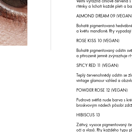
Velmi výrazná cihlově červená 
rtěnky a lichotí každé pleti a ba
ALMOND DREAM 09 (VEGAN
Bohatě pigmentovaná hedvábně 
a květu mandloně. Rty vypadají 
ROSE KISS 10 (VEGAN)
Bohatě pigmentovaný odstín svě
a přirozeně jemně zvýrazňuje rt
SPICY RED 11 (VEGAN)
Teplý červenohnědý odstín se žl
vintage glamour vzhled a obzvl
POWDER ROSE 12 (VEGAN)
Pudrová světlá nude barva s kré
broskvovým nádech působí zdrže
HIBISCUS 13
Zářivý, vysoce pigmentovaný če
očí a vlasů. Rty každého typu p