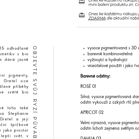
redeem
Dnes ke každému nákupu 
mini balení produktu zn. C
redeem
Dnes ke každému nákupu 
ZDARMA
dle aktuální nabí
OBJEVTE SVŮJ RYZÍ PŮVAB
vysoce pigmentovaná s 3D 
015 odhodlaně
barevně kombinovatelná
osmetiku s bio
vyživující a hydratující
em dává jasně
.
víceúčelové použití i jako t
vní pigmenty,
Barevné odstíny:
 Gretel sice
ROSÉ 01
šlené příběhy
ve světě bio
Silná, vysoce pigmentovaná staro
odstín vykouzlí z úzkých rtů plně
omě toho také
APRICOT 02
ka Stephanie
retel a její
Velmi výrazná, vysoce pigment
nční špičkové
odstín lichotí zejména světlým od
e jako prostor
lepší svět, v