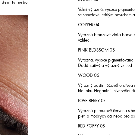
DAHLIA 03
 identitu nebo
Velmi výrazná, vysoce pigmentov
se sametově lesklým povrchem a
COPPER 04
Výrazná bronzově zlatá barva e
vzhled.
PINK BLOSSOM 05
Výrazná, vysoce pigmentovaná r
Dodá zářivý a výrazný vzhled - 
WOOD 06
Výrazný odstín růžového dřeva 
hloubku. Elegantní univerzální r
LOVE BERRY 07
Výrazná purpurově červená s hed
pleti a modrých očí nebo pro osv
RED POPPY 08