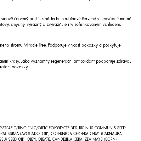
í vínově červený odstín s nádechem rubínově červené v hedvábně matné
tový, smyslný, výrazný a zvýrazňuje rty sofistikovaným vzhledem.
ého stromu Miracle Tree. Podporuje vlhkost pokožky a poskytuje
mín krásy. Jako významný regenerační antioxidant podporuje zdravou
rataci pokožky.
OXYSTEARIC/LINOLENIC/OLEIC POLYGLYCERIDES, RICINUS COMMUNIS SEED
A GRATISSIMA (AVOCADO) OIL*, COPERNICIA CERIFERA CERA* (CARNAUBA
SU) SEED OIL*, OLEYL OLEATE, CANDELILLA CERA, ZEA MAYS (CORN)