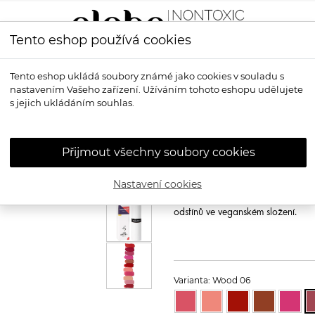
Tento eshop používá cookies
LÍČENÍ
VŮNĚ
OPALOVÁNÍ
PRO MUŽE
OS
Tento eshop ukládá soubory známé jako cookies v souladu s
nastavením Vašeho zařízení. Užíváním tohoto eshopu udělujete
 Tagarot
s jejich ukládáním souhlas.
UND GRETEL
P
Tagarot
Přijmout všechny soubory cookies
Und Gretel Lipstick Tagarot
Nastavení cookies
Široká škála 14 odstínů vyživující 
odstínů po tmavé, v matném nebo l
odstínů ve veganském složení.
Varianta: Wood 06