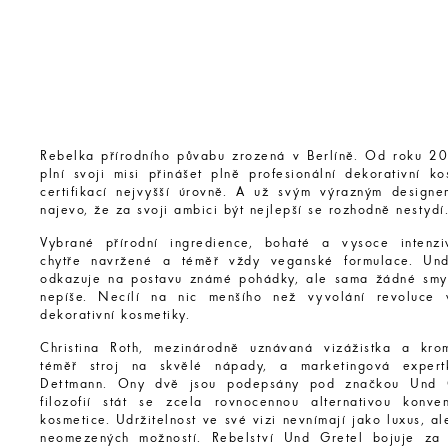
Rebelka přírodního půvabu zrozená v Berlíně. Od roku 2
plní svoji misi přinášet plně profesionální dekorativní k
certifikací nejvyšší úrovně. A už svým výrazným design
najevo, že za svoji ambici být nejlepší se rozhodně nestydí
Vybrané přírodní ingredience, bohaté a vysoce intenzi
chytře navržené a téměř vždy veganské formulace. Und
odkazuje na postavu známé pohádky, ale sama žádné smy
nepíše. Necílí na nic menšího než vyvolání revoluce 
dekorativní kosmetiky.
Christina Roth, mezinárodně uznávaná vizážistka a kr
téměř stroj na skvělé nápady, a marketingová expert
Dettmann. Ony dvě jsou podepsány pod značkou Und G
filozofií stát se zcela rovnocennou alternativou konve
kosmetice. Udržitelnost ve své vizi nevnímají jako luxus, al
neomezených možností. Rebelství Und Gretel bojuje za 