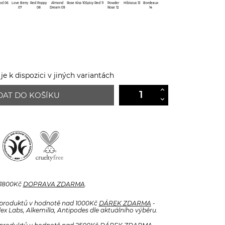
od 06
Love Berry
Red Poppy
Almond
Rose Kiss 10
Spicy Red 11
Powder
Hibiscus 13
Bordeaux
07
08
Dream 09
Rose 12
14
e k dispozici v jiných variantách
DAT DO KOŠÍKU
 1800Kč
DOPRAVA ZDARMA
.
produktů v hodnotě nad 1000Kč
DÁREK ZDARMA
-
x Labs, Alkemilla, Antipodes dle aktuálního výběru.