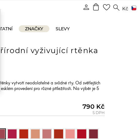
shopping_bag
person
favorite_border
search
Kč
TATNÍ
ZNAČKY
SLEVY
řírodní vyživující rtěnka
rtěnky vytvoří neodolatelné a svůdné rty. Od světlejších
esklém provedení pro různé příležitosti. Na výběr je 5
790 Kč
S DPH