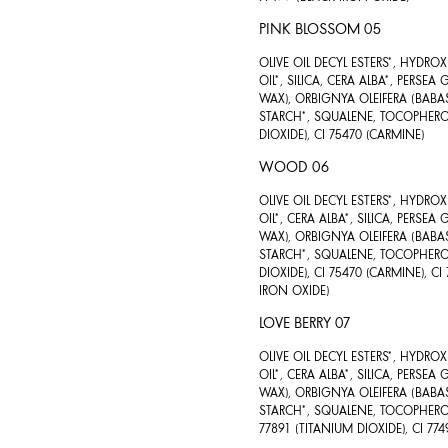
PINK BLOSSOM 05
OLIVE OIL DECYL ESTERS*, HYDR
OIL*, SILICA, CERA ALBA*, PERSE
WAX), ORBIGNYA OLEIFERA (BABAS
STARCH*, SQUALENE, TOCOPHEROL 
DIOXIDE), CI 75470 (CARMINE)
WOOD 06
OLIVE OIL DECYL ESTERS*, HYDR
OIL*, CERA ALBA*, SILICA, PERSE
WAX), ORBIGNYA OLEIFERA (BABAS
STARCH*, SQUALENE, TOCOPHEROL 
DIOXIDE), CI 75470 (CARMINE), CI
IRON OXIDE)
LOVE BERRY 07
OLIVE OIL DECYL ESTERS*, HYDR
OIL*, CERA ALBA*, SILICA, PERSE
WAX), ORBIGNYA OLEIFERA (BABAS
STARCH*, SQUALENE, TOCOPHEROL 
77891 (TITANIUM DIOXIDE), CI 77