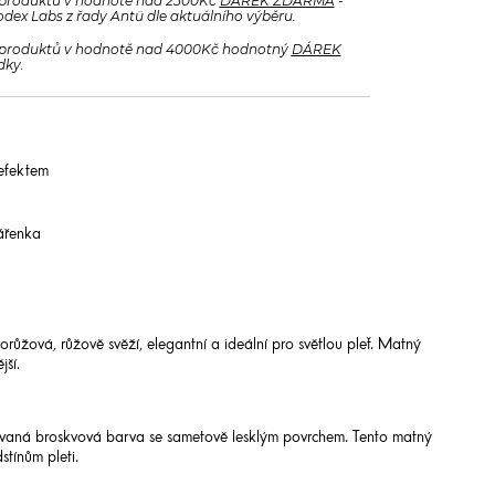
produktů v hodnotě nad 2500Kč
DÁREK ZDARMA
-
odex Labs z řady Antü dle aktuálního výběru.
produktů v hodnotě nad 4000Kč hodnotný
DÁREK
dky.
efektem
vářenka
růžová, růžově svěží, elegantní a ideální pro světlou pleť. Matný
jší.
ovaná broskvová barva se sametově lesklým povrchem. Tento matný
stínům pleti.