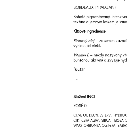
BORDEAUX 14 (VEGAN)
Bohatě pigmentovaný, intenzivn
textuře a jemným leskem je same
Klíčové ingredience:
Ricinový olej
– ze semen zázračn
vyhlazující efekt.
Vitamín E
– někdy nazývaný vita
buněčnou aktivitu a zvyšuje hyd
Použití
Složení INCI
ROSÉ 01
OLIVE OIL DECYL ESTERS*, HYDR
OIL*, CERA ALBA*, SILICA, PERSE
WAX), ORBIGNYA OLEIFERA (BABAS