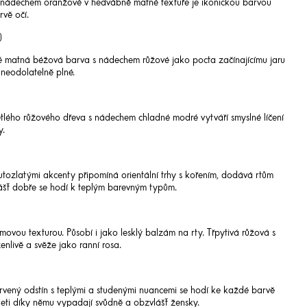
s nádechem oranžové v hedvábně matné textuře je ikonickou barvou
rvě očí.
)
matná béžová barva s nádechem růžové jako pocta začínajícímu jaru
neodolatelně plné.
tlého růžového dřeva s nádechem chladné modré vytváří smyslné líčení
y.
utozlatými akcenty připomíná orientální trhy s kořením, dodává rtům
ášť dobře se hodí k teplým barevným typům.
movou texturou. Působí i jako lesklý balzám na rty. Třpytivá růžová s
nlivě a svěže jako ranní rosa.
rvený odstín s teplými a studenými nuancemi se hodí ke každé barvě
leti díky němu vypadají svůdně a obzvlášť žensky.