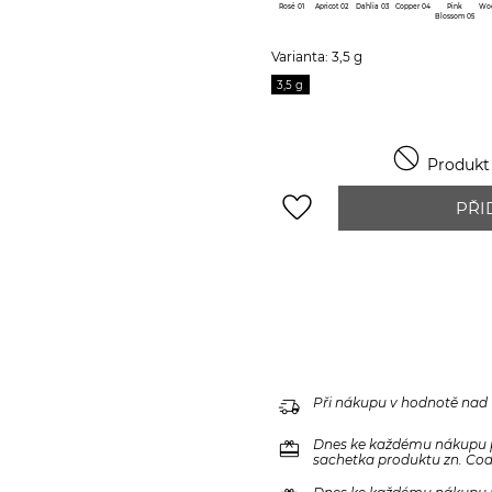
Rosé 01
Apricot 02
Dahlia 03
Copper 04
Pink
Wo
Blossom 05
Varianta: 3,5 g
3,5 g

Produkt j
favorite_border
PŘI
delivery_truck_speed
Při nákupu v hodnotě nad
redeem
Dnes ke každému nákupu 
sachetka produktu zn. Code