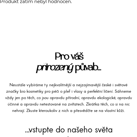
Produkt zatím nebyl hodnocen.
Pro váš
přirozený
půvab...
Neustále vybíráme ty nejkvalitnější a nejzajímavější české i světové
značky bio kosmetiky pro péči o pleť i vlasy a perfektní líčení. Sáhneme
vždy jen po těch, co jsou opravdu přírodní, opravdu ekologické, opravdu
účinné a opravdu netestované na zvířatech. Zkrátka těch, co si na nic
nehrají. Zkuste kteroukoliv z nich a přesvědčte se na vlastní kůži.
...vstupte do našeho světa