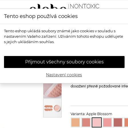
Tento eshop používá cookies
LÍČENÍ
VŮNĚ
OPALOVÁNÍ
PRO MUŽE
OS
Tento eshop ukládá soubory známé jako cookies v souladu s
nastavením Vašeho zařízení. Užíváním tohoto eshopu udělujete
í pudrová tvářenka
s jejich ukládáním souhlas.
ALIMA PURE
Př
pudrová tváře
Přijmout všechny soubory cookies
Alima Pure Satin Matte Blush
Nastavení cookies
Tvářenka Satin Matte Blush je ryz
efektem pro zdravě vyhlížející tv
dosažení přesně požadované inten
Varianta: Apple Blossom