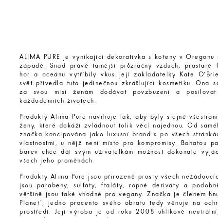
ALIMA PURE je vynikající dekorativka s kořeny v Oregonu
západě. Snad právě tamější průzračný vzduch, prastaré l
hor a oceánu vytříbily vkus její zakladatelky Kate O’Bri
svět přivedla tuto jedinečnou zkrášlující kosmetiku. Ona 
za svou misi ženám dodávat povzbuzení a posilovat
každodenních životech.
Produkty Alima Pure navrhuje tak, aby byly stejně všestra
ženy, které dokáží zvládnout tolik věcí najednou. Od samé
značka koncipována jako luxusní brand s po všech stránká
vlastnostmi, u nějž není místo pro kompromisy. Bohatou pa
barev chce dát svým uživatelkám možnost dokonale vyjád
všech jeho proměnách.
Produkty Alima Pure jsou přirozeně prosty všech nežádoucí
jsou parabeny, sulfáty, ftaláty, ropné deriváty a podobn
většině jsou také vhodné pro vegany. Značka je členem hnu
Planet", jedno procento svého obratu tedy věnuje na ochr
prostředí. Její výroba je od roku 2008 uhlíkově neutrální