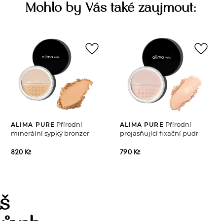
Mohlo by Vás také zaujmout:
favorite_border
favorite_border
Přírodní
Přírodní
ALIMA PURE
ALIMA PURE
minerální sypký bronzer
projasňující fixační pudr
820 Kč
790 Kč
š