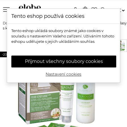
menu
person
shopping_bag
favorite_border
search
Tento eshop používá cookies
Domů
Značky
Alkemilla
Alkemilla Alkolor Přírodní barva na vlasy
s kyselinou hyaluronovou
Tento eshop ukládá soubory známé jako cookies v
souladu s nastavením Vašeho zařízení. Užíváním tohoto
eshopu udělujete s jejich ukládáním souhlas.
-20%
Přijmout všechny soubory cookies
Nastavení cookies