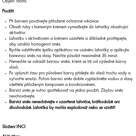
Objem 155ml.
Použití
Při barvení používejte přiložené ochranné rukavice.
Obsah tuby s barevným krémem vymačkejte do lahvičky obsahující
aktivátor.
Lahvičku s aktivátorem a krémem uzavřete a důkladně protřepejte,
aby vznikla homogenní směs.
Rychle odstřihněte špičku aplikátoru na uzávěru lahvičky a aplikujte
barevnou směs na vlasy. Nechte působit maximálně 35 minut.
Nenechte se odradit barvou směsi, která se liší od výsledné barvy
vlasů.
Po uplynutí času pro působení barvy přidejte do vlasů trochu vody a
vytvořte emulzi. Potom barvicí směs dobře vypláchněte vodou a vlasy
ošetřete přiloženým šamponem a kondicionérem.
Barvicí směs je nutno spotřebovat na jedno použití. Zbylou směs
neuchovávejte.
Barvicí směs nenechávejte v uzavřené lahvičce, krátkodobě ani
dlouhodobě. Lahvička by mohla explodovat nebo se vznítit!
Složení INCI