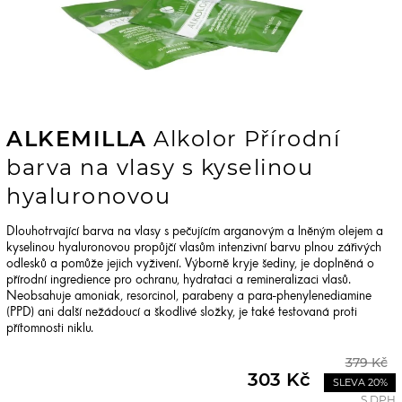
ALKEMILLA
Alkolor Přírodní
barva na vlasy s kyselinou
hyaluronovou
Dlouhotrvající barva na vlasy s pečujícím arganovým a lněným olejem a
kyselinou hyaluronovou propůjčí vlasům intenzivní barvu plnou zářivých
odlesků a pomůže jejich vyživení. Výborně kryje šediny, je doplněná o
přírodní ingredience pro ochranu, hydrataci a remineralizaci vlasů.
Neobsahuje amoniak, resorcinol, parabeny a para-phenylenediamine
(PPD) ani další nežádoucí a škodlivé složky, je také testovaná proti
přítomnosti niklu.
379 Kč
303 Kč
SLEVA 20%
S DPH