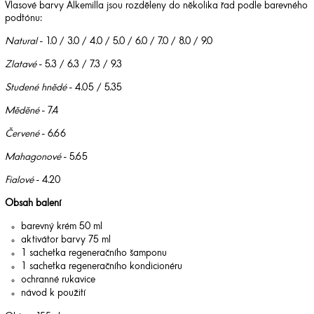
Vlasové barvy Alkemilla jsou rozděleny do několika řad podle barevného
podtónu:
Natural
- 1.0 / 3.0 / 4.0 / 5.0 / 6.0 / 7.0 / 8.0 / 9.0
Zlatavé
- 5.3 / 6.3 / 7.3 / 9.3
Studené hnědé
- 4.05 / 5.35
Měděné
- 7.4
Červené
- 6.66
Mahagonové
- 5.65
Fialové
- 4.20
Obsah balení
barevný krém 50 ml
aktivátor barvy 75 ml
1 sachetka regeneračního šamponu
1 sachetka regeneračního kondicionéru
ochranné rukavice
návod k použití