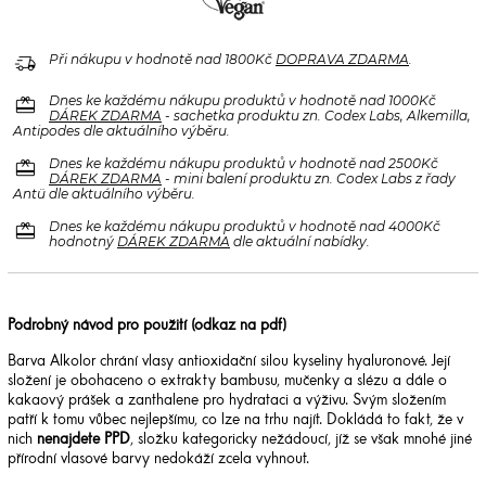
delivery_truck_speed
Při nákupu v hodnotě nad 1800Kč
DOPRAVA ZDARMA
.
redeem
Dnes ke každému nákupu produktů v hodnotě nad 1000Kč
DÁREK ZDARMA
- sachetka produktu zn. Codex Labs, Alkemilla,
Antipodes dle aktuálního výběru.
redeem
Dnes ke každému nákupu produktů v hodnotě nad 2500Kč
DÁREK ZDARMA
- mini balení produktu zn. Codex Labs z řady
Antü dle aktuálního výběru.
redeem
Dnes ke každému nákupu produktů v hodnotě nad 4000Kč
hodnotný
DÁREK ZDARMA
dle aktuální nabídky.
Podrobný návod pro použití (odkaz na pdf)
Barva Alkolor chrání vlasy antioxidační silou kyseliny hyaluronové. Její
složení je obohaceno o extrakty bambusu, mučenky a slézu a dále o
kakaový prášek a zanthalene pro hydrataci a výživu. Svým složením
patří k tomu vůbec nejlepšímu, co lze na trhu najít. Dokládá to fakt, že v
nich
nenajdete PPD
, složku kategoricky nežádoucí, jíž se však mnohé jiné
přírodní vlasové barvy nedokáží zcela vyhnout.