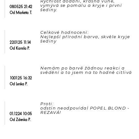
Rychlost dodání, krásná vůně, 
vymývá se pomalu a kryje i první 
08.05.25 21:42
Od Markéta T.
Celkové hodnocení: 

Nejlepší přírodní barva, skvěle kryje 
22.01.25 11:14
Od Kamila P.
Nemám po barvě žádnou reakci a 
svědění a to jsem na to hodně citlivá
10.01.25 16:32
Od Lenka P.
Proti: 

odstín neodpovídal POPEL.BLOND - 
01.12.24 10:05
Od Zdenka P.