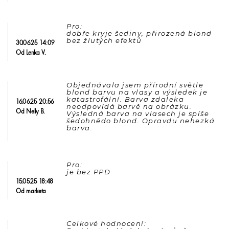
Pro: 

dobře kryje šediny, přirozená blond 
30.06.25 14:09
Od Lenka V.
Objednávala jsem přírodní světle 
blond barvu na vlasy a výsledek je 
katastrofální. Barva zdaleka 
16.06.25 20:56
neodpovídá barvě na obrázku. 
Od Nelly B.
Výsledná barva na vlasech je spíše 
šedohnědo blond. Opravdu nehezká 
barva.
Pro: 

15.05.25 18:48
Od marketa
Celkové hodnocení: 
