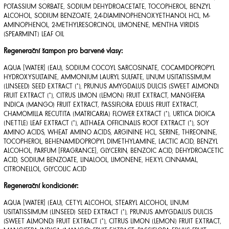
POTASSIUM SORBATE, SODIUM DEHYDROACETATE, TOCOPHEROL, BENZYL
ALCOHOL, SODIUM BENZOATE, 2,4-DIAMINOPHENOXYETHANOL HCL, M-
AMINOPHENOL, 2-METHYLRESORCINOL, LIMONENE, MENTHA VIRIDIS
(SPEARMINT) LEAF OIL
Regenerační šampon pro barvené vlasy:
AQUA [WATER] (EAU), SODIUM COCOYL SARCOSINATE, COCAMIDOPROPYL
HYDROXYSULTAINE, AMMONIUM LAURYL SULFATE, LINUM USITATISSIMUM
(LINSEED) SEED EXTRACT (*), PRUNUS AMYGDALUS DULCIS (SWEET ALMOND)
FRUIT EXTRACT (*), CITRUS LIMON (LEMON) FRUIT EXTRACT, MANGIFERA
INDICA (MANGO) FRUIT EXTRACT, PASSIFLORA EDULIS FRUIT EXTRACT,
CHAMOMILLA RECUTITA (MATRICARIA) FLOWER EXTRACT (*), URTICA DIOICA
(NETTLE) LEAF EXTRACT (*), ALTHAEA OFFICINALIS ROOT EXTRACT (*), SOY
AMINO ACIDS, WHEAT AMINO ACIDS, ARGININE HCL, SERINE, THREONINE,
TOCOPHEROL, BEHENAMIDOPROPYL DIMETHYLAMINE, LACTIC ACID, BENZYL
ALCOHOL, PARFUM [FRAGRANCE], GLYCERIN, BENZOIC ACID, DEHYDROACETIC
ACID, SODIUM BENZOATE, LINALOOL, LIMONENE, HEXYL CINNAMAL,
CITRONELLOL, GLYCOLIC ACID
Regenerační kondicionér:
AQUA [WATER] (EAU), CETYL ALCOHOL, STEARYL ALCOHOL, LINUM
USITATISSIMUM (LINSEED) SEED EXTRACT (*), PRUNUS AMYGDALUS DULCIS
(SWEET ALMOND) FRUIT EXTRACT (*), CITRUS LIMON (LEMON) FRUIT EXTRACT,