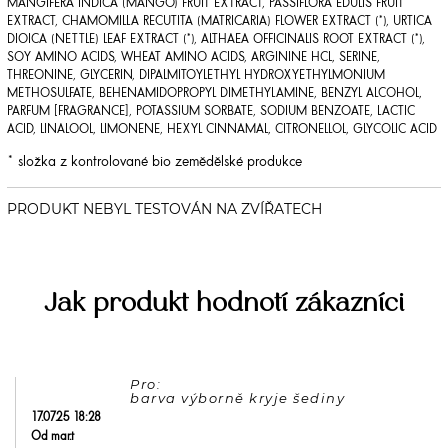
MANGIFERA INDICA (MANGO) FRUIT EXTRACT, PASSIFLORA EDULIS FRUIT
EXTRACT, CHAMOMILLA RECUTITA (MATRICARIA) FLOWER EXTRACT (*), URTICA
DIOICA (NETTLE) LEAF EXTRACT (*), ALTHAEA OFFICINALIS ROOT EXTRACT (*),
SOY AMINO ACIDS, WHEAT AMINO ACIDS, ARGININE HCL, SERINE,
THREONINE, GLYCERIN, DIPALMITOYLETHYL HYDROXYETHYLMONIUM
METHOSULFATE, BEHENAMIDOPROPYL DIMETHYLAMINE, BENZYL ALCOHOL,
PARFUM [FRAGRANCE], POTASSIUM SORBATE, SODIUM BENZOATE, LACTIC
ACID, LINALOOL, LIMONENE, HEXYL CINNAMAL, CITRONELLOL, GLYCOLIC ACID
* složka z kontrolované bio zemědělské produkce
Jak produkt hodnotí zákazníci
Pro: 

17.07.25 18:28
Od mar.t