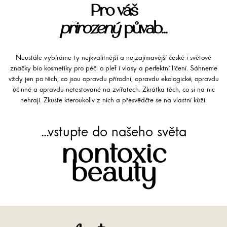
Pro váš
přirozený
půvab...
Neustále vybíráme ty nejkvalitnější a nejzajímavější české i světové
značky bio kosmetiky pro péči o pleť i vlasy a perfektní líčení. Sáhneme
vždy jen po těch, co jsou opravdu přírodní, opravdu ekologické, opravdu
účinné a opravdu netestované na zvířatech. Zkrátka těch, co si na nic
nehrají. Zkuste kteroukoliv z nich a přesvědčte se na vlastní kůži.
...vstupte do našeho světa
nontoxic
beauty