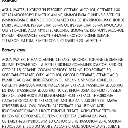
Aktivátor:
AQUA (WATER), HYDROGEN PEROXIDE, CETEARYL ALCOHOL, CETEARETH-30,
STEARAMIDOPROPYL DIMETHYLAMINE, SIMMONDSIA CHINENSIS SEED OIL
(SIMMONDSIA CHINENSIS (JOJOBA) SEED OIL), BEHENTRIMONIUM CHLORIDE,
LAURYL ALCOHOL, PERSEA GRATISSIMA OIL (PERSEA GRATISSIMA (AVOCADO)
OIL), ETIDRONIC ACID, MYRISTYL ALCOHOL, LIMONENE, ISOPROPYL ALCOHOL,
PARFUM (FRAGRANCE), BENZYL BENZOATE, OXYQUINOLINE SULFATE,
TETRASODIUM EDTA, SIMETHICONE, CETEARETH-20, LAURETH-3
Barevný krém:
AQUA (WATER), ETHANOLAMINE, CETEARYL ALCOHOL, TOLUENE-2,5-DIAMINE
SULFATE, PROPANEDIOL, LAURETH-3, RICINUS COMMUNIS (CASTOR) SEED OIL,
CETOLETH-5, BETAINE, COCAMIDOPROPYL BETAINE, POLYSORBATE 80,
SORBITAN STEARATE, OLEYL ALCOHOL, GLYCOL DISTEARATE, STEARIC ACID,
PALMITIC ACID, 4-CHLORORESORCINOL, ARGANIA SPINOSA KERNEL OIL*,
GLYCERIN, BAMBUSA ARUNDINACEA STEM EXTRACT, PASSIFLORA EDULIS FRUIT
EXTRACT (PASSIFLORA EDULIS FRUIT JUICE), LINUM USITATISSIMUM (LINSEED)
SEED OIL, ZANTHOXYLUM BUNGEANUM FRUIT EXTRACT, THEOBROMA
CACAO (COCOA)SEED EXTRACT, HELIANTHUS ANNUUS SEED OIL, MALVA
SYLVESTRIS (MALLOW) FLOWER/LEAF EXTRACT, HYALURONIC ACID,
LEUCONOSTOC/RADISH ROOT FERMENT FILTRATE, ACRYLATES/CETETH-20
ITACONATE COPOLYMER, COPERNICIA CERIFERA (CARNAUBA) WAX,
CETEARETH-20, HYDROGENATED CASTOR OIL, TETRASODIUM EDTA, SODIUM
HYDROSULFITE, SODIUM SULFITE, ASCORBIC ACID, SODIUM LAURYL SULFATE,