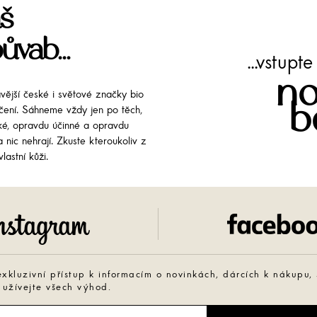
š
ůvab...
...vstup
no
avější české i světové značky bio
b
líčení. Sáhneme vždy jen po těch,
cké, opravdu účinné a opravdu
 nic nehrají. Zkuste kteroukoliv z
lastní kůži.
Instagram
exkluzivní přístup k informacím o novinkách, dárcích k nákupu,
 užívejte všech výhod.