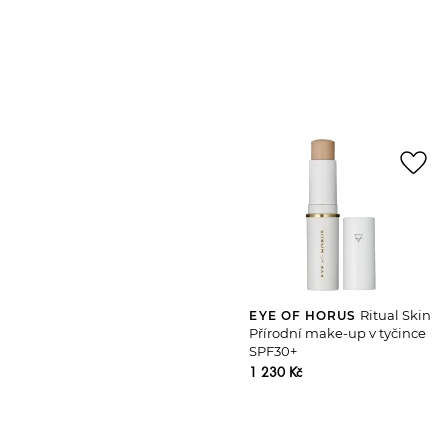
favorite_border
Ritual Skin
EYE OF HORUS
Přírodní make-up v tyčince
SPF30+
1 230 Kč