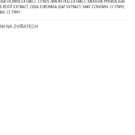
IA FLOWER EXTRACT, CITRUS LIMON PEEL EXTRACT, MENTHA PIPERITA LEAF
 ROOT EXTRACT, OLEA EUROPAEA LEAF EXTRACT. MAY CONTAIN: CI 77492,
7861 CI 77491