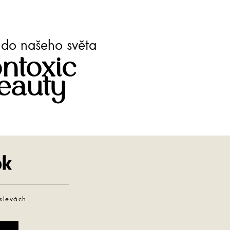
te do našeho světa
ntoxic
eauty
Facebook
 slevách