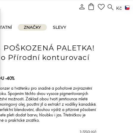
shopping_bag
person
favorite_border
search
Kč
TATNÍ
ZNAČKY
SLEVY
S
POŠKOZENÁ PALETKA!
 Přírodní konturovací
OU -40%
ronzer a tvářenku pro snadné a pohotové zvýraznění
ooku. Spojením těchto dvou vysoce pigmentovaných
ství možností. Základ obou tvoří jemňounce mleté
ringový olej, pouštní jíl a extrakt z vodilky kanadské.
rfektní blendování, dlouhou výdrž a příznivé působení
te pleti dodat barvu, hloubku i jas. Třešničkou je
é o praktické zrcátko.
1 350 Kč