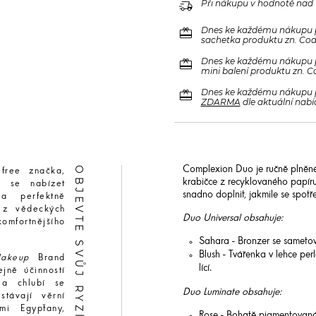
delivery_truck_speed
Při nákupu v hodnotě nad
redeem
Dnes ke každému nákupu 
sachetka produktu zn. Code
redeem
Dnes ke každému nákupu 
mini balení produktu zn. C
redeem
Dnes ke každému nákupu 
ZDARMA
dle aktuální nabí
OBJEVTE SVŮJ RYZÍ PŮVAB
Complexion Duo je ručně plněné
 free značka,
krabičce z recyklovaného papír
í se nabízet
snadno doplnit, jakmile se spotř
 a perfektně
 z vědeckých
Duo Universal obsahuje:
omfortnějšího
Sahara - Bronzer se sametový
Blush - Tvářenka v lehce pe
akeup
Brand
lící.
jně účinností
 a chlubí se
Duo Luminate obsahuje:
stávají věrní
mi Egypťany,