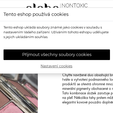
Tento eshop používá cookies
LÍČENÍ
VŮNĚ
OPALOVÁNÍ
PRO MUŽE
OS
Tento eshop ukládá soubory známé jako cookies v souladu s
nastavením Vašeho zařízení. Užíváním tohoto eshopu udělujete
 Complexion Duo Přírodní konturovací paletka
s jejich ukládáním souhlas.
EYE OF HORU
Complexion Duo
Přijmout všechny soubory cookies
paletka
Nastavení cookies
POŠKOZENÁ PALETKA SE SLEV
Chytře navržené duo obsahující b
tváře a vytvoření podmanivého l
produktů se otevírá ohromné množ
minerální pigmenty obohacené o mo
Tato kombinace složek zaručuje pe
na pleť. Několika tahy prstem může
elegantní kovové pouzdro doplněn