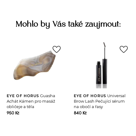
Mohlo by Vás také zaujmout:
favorite_border
favorite_border
Guasha
Universal
EYE OF HORUS
EYE OF HORUS
Achát Kámen pro masáž
Brow Lash Pečující sérum
obličeje a těla
na obočí a řasy
950 Kč
840 Kč