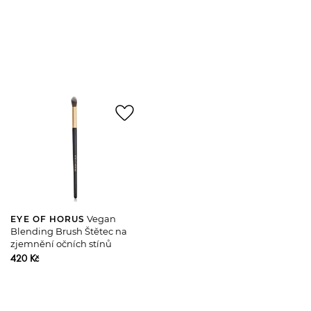
favorite_border
Vegan
EYE OF HORUS
Blending Brush Štětec na
zjemnění očních stínů
420 Kč