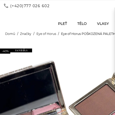
call
(+420)777 026 602
PLEŤ
TĚLO
VLASY
Domů
Značky
Eye of Horus
Eye of Horus POŠKOZENÁ PALETKA!
novinka
-40%