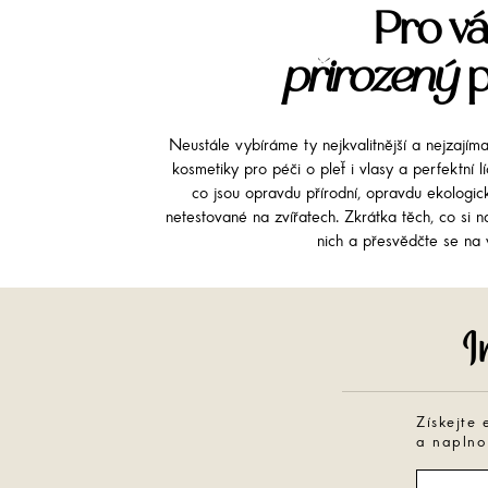
Pro vá
přirozený
p
Neustále vybíráme ty nejkvalitnější a nejzajím
kosmetiky pro péči o pleť i vlasy a perfektní 
co jsou opravdu přírodní, opravdu ekologi
netestované na zvířatech. Zkrátka těch, co si na
nich a přesvědčte se na v
Získejte 
a naplno