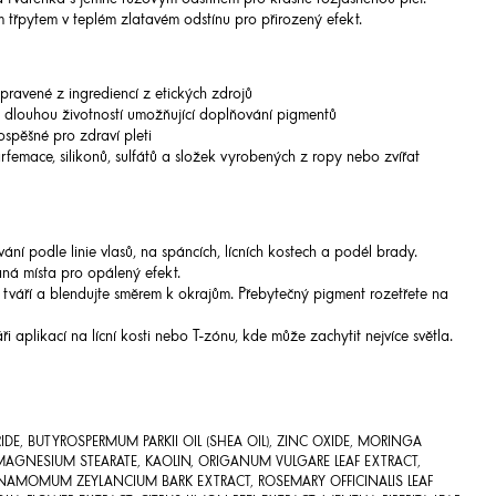
 tvářenka s jemně růžovým odstínem pro krásně rozjasněnou pleť.
 třpytem v teplém zlatavém odstínu pro přirozený efekt.
pravené z ingrediencí z etických zdrojů
 s dlouhou životností umožňující doplňování pigmentů
spěšné pro zdraví pleti
femace, silikonů, sulfátů a složek vyrobených z ropy nebo zvířat
ání podle linie vlasů, na spáncích, lícních kostech a podél brady.
á místa pro opálený efekt.
u tváří a blendujte směrem k okrajům. Přebytečný pigment rozetřete na
 aplikací na lícní kosti nebo T-zónu, kde může zachytit nejvíce světla.
RIDE, BUTYROSPERMUM PARKII OIL (SHEA OIL), ZINC OXIDE, MORINGA
, MAGNESIUM STEARATE, KAOLIN, ORIGANUM VULGARE LEAF EXTRACT,
NAMOMUM ZEYLANCIUM BARK EXTRACT, ROSEMARY OFFICINALIS LEAF