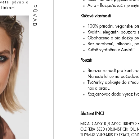
Rose - Bohatě pigmentovaná
 větší půvab a
Aura - Rozjasňovač s jemným
linkami.
Klíčové vlastnosti
100% přírodní, veganské, při
Kvalitní, elegantní pouzdro
Obohaceno o bio složky pro
Bez parabenů, alkoholu, par
Ručně vyráběno v Austrálii
Použití
Bronzer se hodí pro konturov
Naneste lehce na požadovan
Tvářenky aplikujte do střed
nos a bradu.
Rozjasňovač dodá výraz tváři
Složení INCI
MICA, CAPRYLIC/CAPRIC TRIGLYCE
OLEIFERA SEED (DRUMSTICK) OIL
THYMUS VULGARIS EXTRACT, CIN