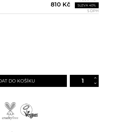
810 Kč
SLEVA 40%
S DPH
DAT DO KOŠÍKU