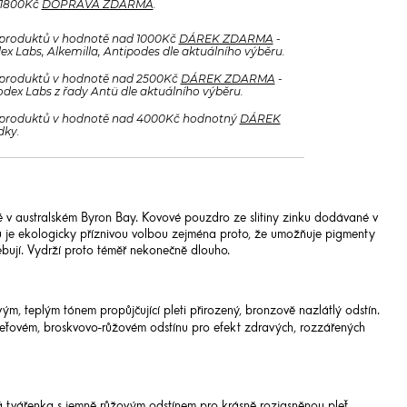
 1800Kč
DOPRAVA ZDARMA
.
produktů v hodnotě nad 1000Kč
DÁREK ZDARMA
-
x Labs, Alkemilla, Antipodes dle aktuálního výběru.
produktů v hodnotě nad 2500Kč
DÁREK ZDARMA
-
odex Labs z řady Antü dle aktuálního výběru.
produktů v hodnotě nad 4000Kč hodnotný
DÁREK
dky.
 v australském Byron Bay. Kovové pouzdro ze slitiny zinku dodávané v
u je ekologicky příznivou volbou zejména proto, že umožňuje pigmenty
ebují. Vydrží proto téměř nekonečně dlouho.
m, teplým tónem propůjčující pleti přirozený, bronzově nazlátlý odstín.
rleťovém, broskvovo-růžovém odstínu pro efekt zdravých, rozzářených