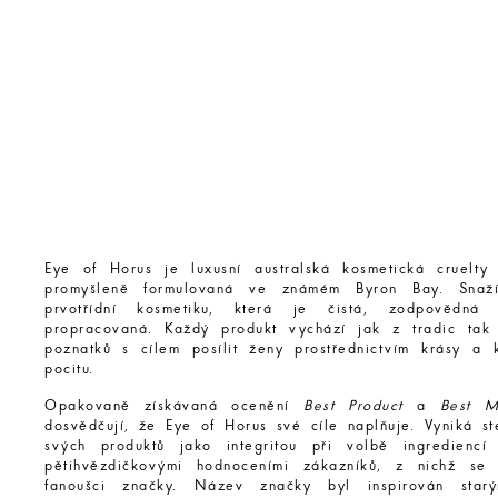
Eye of Horus je luxusní australská kosmetická cruelty
promyšleně formulovaná ve známém Byron Bay. Snaž
prvotřídní kosmetiku, která je čistá, zodpovědná
propracovaná. Každý produkt vychází jak z tradic tak
poznatků s cílem posílit ženy prostřednictvím krásy a k
pocitu.
Opakovaně získávaná ocenění
Best Product
a
Best M
dosvědčují, že Eye of Horus své cíle naplňuje. Vyniká ste
svých produktů jako integritou při volbě ingrediencí
pětihvězdičkovými hodnoceními zákazníků, z nichž se 
fanoušci značky. Název značky byl inspirován starý