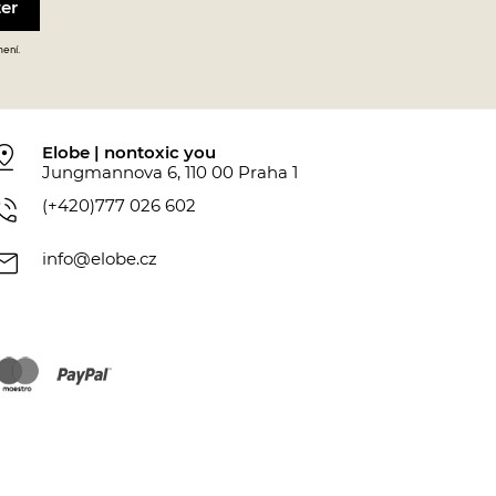
mení.
_drop
Elobe | nontoxic you
Jungmannova 6, 110 00 Praha 1
_in_talk
(+420)777 026 602
ail
info@elobe.cz