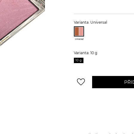
Varianta: Universal
Universal
Varianta: 10 g
10 g
favorite_border
PŘI