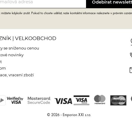
můžete kdykoliv zrušit. Pokud to chcete udělat, naše kontaktní informace naleznete v právním ozná
ZNÍK | VELKOOBCHOD
pin
y se sníženou cenou
phone
ové novinky
t
m
oom
ce, vracení zboží
© 2026 - Emporion XXI s.r.o.