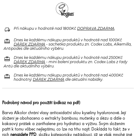
delivery_truck_speed
Při nákupu v hodnotě nad 1800Kč
DOPRAVA ZDARMA
.
redeem
Dnes ke každému nákupu produktů v hodnotě nad 1000Kč
DÁREK ZDARMA
- sachetka produktu zn. Codex Labs, Alkemilla,
Antipodes dle aktuálního výběru.
redeem
Dnes ke každému nákupu produktů v hodnotě nad 2500Kč
DÁREK ZDARMA
- mini balení produktu zn. Codex Labs z řady
Antü dle aktuálního výběru.
redeem
Dnes ke každému nákupu produktů v hodnotě nad 4000Kč
hodnotný
DÁREK ZDARMA
dle aktuální nabídky.
Podrobný návod pro použití (odkaz na pdf)
Barva Alkolor chrání vlasy antioxidační silou kyseliny hyaluronové. Její
složení je obohaceno o extrakty bambusu, mučenky a slézu a dále o
kakaový prášek a zanthalene pro hydrataci a výživu. Svým složením
patří k tomu vůbec nejlepšímu, co lze na trhu najít. Dokládá to fakt, že v
nich
nenajdete PPD
, složku kategoricky nežádoucí, jíž se však mnohé jiné