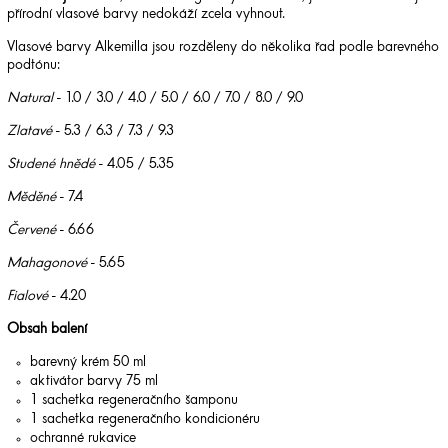
přírodní vlasové barvy nedokáží zcela vyhnout.
Vlasové barvy Alkemilla jsou rozděleny do několika řad podle barevného
podtónu:
Natural
- 1.0 / 3.0 / 4.0 / 5.0 / 6.0 / 7.0 / 8.0 / 9.0
Zlatavé
- 5.3 / 6.3 / 7.3 / 9.3
Studené hnědé
- 4.05 / 5.35
Měděné
- 7.4
Červené
- 6.66
Mahagonové
- 5.65
Fialové
- 4.20
Obsah balení
barevný krém 50 ml
aktivátor barvy 75 ml
1 sachetka regeneračního šamponu
1 sachetka regeneračního kondicionéru
ochranné rukavice