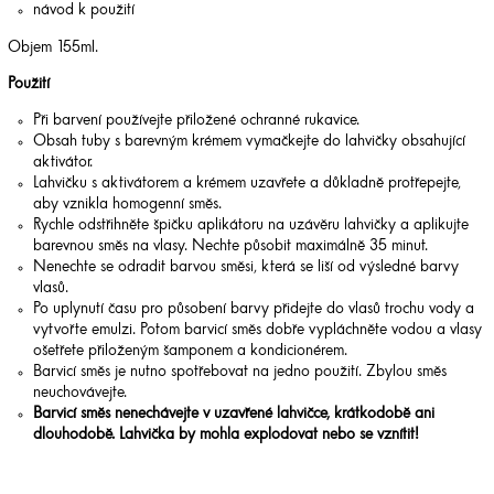
návod k použití
Objem 155ml.
Použití
Při barvení používejte přiložené ochranné rukavice.
Obsah tuby s barevným krémem vymačkejte do lahvičky obsahující
aktivátor.
Lahvičku s aktivátorem a krémem uzavřete a důkladně protřepejte,
aby vznikla homogenní směs.
Rychle odstřihněte špičku aplikátoru na uzávěru lahvičky a aplikujte
barevnou směs na vlasy. Nechte působit maximálně 35 minut.
Nenechte se odradit barvou směsi, která se liší od výsledné barvy
vlasů.
Po uplynutí času pro působení barvy přidejte do vlasů trochu vody a
vytvořte emulzi. Potom barvicí směs dobře vypláchněte vodou a vlasy
ošetřete přiloženým šamponem a kondicionérem.
Barvicí směs je nutno spotřebovat na jedno použití. Zbylou směs
neuchovávejte.
Barvicí směs nenechávejte v uzavřené lahvičce, krátkodobě ani
dlouhodobě. Lahvička by mohla explodovat nebo se vznítit!