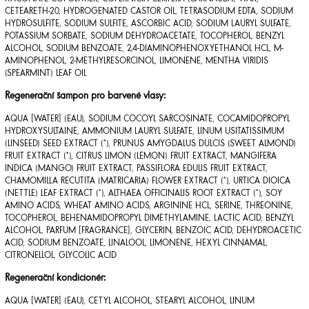
CETEARETH-20, HYDROGENATED CASTOR OIL, TETRASODIUM EDTA, SODIUM
HYDROSULFITE, SODIUM SULFITE, ASCORBIC ACID, SODIUM LAURYL SULFATE,
POTASSIUM SORBATE, SODIUM DEHYDROACETATE, TOCOPHEROL, BENZYL
ALCOHOL, SODIUM BENZOATE, 2,4-DIAMINOPHENOXYETHANOL HCL, M-
AMINOPHENOL, 2-METHYLRESORCINOL, LIMONENE, MENTHA VIRIDIS
(SPEARMINT) LEAF OIL
Regenerační šampon pro barvené vlasy:
AQUA [WATER] (EAU), SODIUM COCOYL SARCOSINATE, COCAMIDOPROPYL
HYDROXYSULTAINE, AMMONIUM LAURYL SULFATE, LINUM USITATISSIMUM
(LINSEED) SEED EXTRACT (*), PRUNUS AMYGDALUS DULCIS (SWEET ALMOND)
FRUIT EXTRACT (*), CITRUS LIMON (LEMON) FRUIT EXTRACT, MANGIFERA
INDICA (MANGO) FRUIT EXTRACT, PASSIFLORA EDULIS FRUIT EXTRACT,
CHAMOMILLA RECUTITA (MATRICARIA) FLOWER EXTRACT (*), URTICA DIOICA
(NETTLE) LEAF EXTRACT (*), ALTHAEA OFFICINALIS ROOT EXTRACT (*), SOY
AMINO ACIDS, WHEAT AMINO ACIDS, ARGININE HCL, SERINE, THREONINE,
TOCOPHEROL, BEHENAMIDOPROPYL DIMETHYLAMINE, LACTIC ACID, BENZYL
ALCOHOL, PARFUM [FRAGRANCE], GLYCERIN, BENZOIC ACID, DEHYDROACETIC
ACID, SODIUM BENZOATE, LINALOOL, LIMONENE, HEXYL CINNAMAL,
CITRONELLOL, GLYCOLIC ACID
Regenerační kondicionér:
AQUA [WATER] (EAU), CETYL ALCOHOL, STEARYL ALCOHOL, LINUM