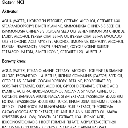
Složení INCI
Aktivátor:
AQUA (WATER), HYDROGEN PEROXIDE, CETEARYL ALCOHOL, CETEARETH-30,
STEARAMIDOPROPYL DIMETHYLAMINE, SIMMONDSIA CHINENSIS SEED OIL
(SIMMONDSIA CHINENSIS (JOJOBA) SEED OIL), BEHENTRIMONIUM CHLORIDE,
LAURYL ALCOHOL, PERSEA GRATISSIMA OIL (PERSEA GRATISSIMA (AVOCADO)
OIL), ETIDRONIC ACID, MYRISTYL ALCOHOL, LIMONENE, ISOPROPYL ALCOHOL,
PARFUM (FRAGRANCE), BENZYL BENZOATE, OXYQUINOLINE SULFATE,
TETRASODIUM EDTA, SIMETHICONE, CETEARETH-20, LAURETH-3
Barevný krém:
AQUA (WATER), ETHANOLAMINE, CETEARYL ALCOHOL, TOLUENE-2,5-DIAMINE
SULFATE, PROPANEDIOL, LAURETH-3, RICINUS COMMUNIS (CASTOR) SEED OIL,
CETOLETH-5, BETAINE, COCAMIDOPROPYL BETAINE, POLYSORBATE 80,
SORBITAN STEARATE, OLEYL ALCOHOL, GLYCOL DISTEARATE, STEARIC ACID,
PALMITIC ACID, 4-CHLORORESORCINOL, ARGANIA SPINOSA KERNEL OIL*,
GLYCERIN, BAMBUSA ARUNDINACEA STEM EXTRACT, PASSIFLORA EDULIS FRUIT
EXTRACT (PASSIFLORA EDULIS FRUIT JUICE), LINUM USITATISSIMUM (LINSEED)
SEED OIL, ZANTHOXYLUM BUNGEANUM FRUIT EXTRACT, THEOBROMA
CACAO (COCOA)SEED EXTRACT, HELIANTHUS ANNUUS SEED OIL, MALVA
SYLVESTRIS (MALLOW) FLOWER/LEAF EXTRACT, HYALURONIC ACID,
LEUCONOSTOC/RADISH ROOT FERMENT FILTRATE, ACRYLATES/CETETH-20
ITACONATE COPOLYMER, COPERNICIA CERIFERA (CARNAUBA) WAX,