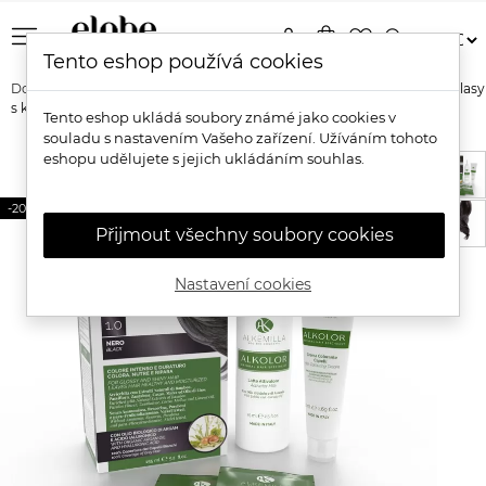
menu
person
shopping_bag
favorite_border
search
Tento eshop používá cookies
Domů
Značky
Alkemilla
Alkemilla Alkolor Přírodní barva na vlasy
s kyselinou hyaluronovou
Tento eshop ukládá soubory známé jako cookies v
souladu s nastavením Vašeho zařízení. Užíváním tohoto
eshopu udělujete s jejich ukládáním souhlas.
-20%
Přijmout všechny soubory cookies
Nastavení cookies