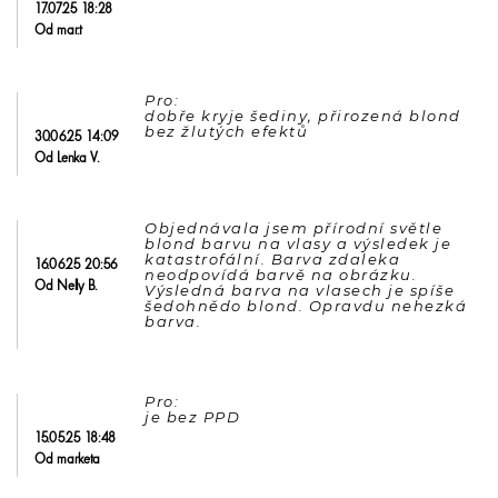
17.07.25 18:28
Od mar.t
Pro: 

dobře kryje šediny, přirozená blond 
30.06.25 14:09
Od Lenka V.
Objednávala jsem přírodní světle 
blond barvu na vlasy a výsledek je 
katastrofální. Barva zdaleka 
16.06.25 20:56
neodpovídá barvě na obrázku. 
Od Nelly B.
Výsledná barva na vlasech je spíše 
šedohnědo blond. Opravdu nehezká 
barva.
Pro: 

15.05.25 18:48
Od marketa