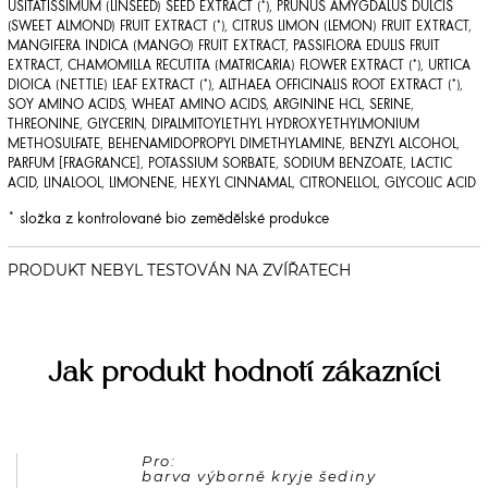
USITATISSIMUM (LINSEED) SEED EXTRACT (*), PRUNUS AMYGDALUS DULCIS
(SWEET ALMOND) FRUIT EXTRACT (*), CITRUS LIMON (LEMON) FRUIT EXTRACT,
MANGIFERA INDICA (MANGO) FRUIT EXTRACT, PASSIFLORA EDULIS FRUIT
EXTRACT, CHAMOMILLA RECUTITA (MATRICARIA) FLOWER EXTRACT (*), URTICA
DIOICA (NETTLE) LEAF EXTRACT (*), ALTHAEA OFFICINALIS ROOT EXTRACT (*),
SOY AMINO ACIDS, WHEAT AMINO ACIDS, ARGININE HCL, SERINE,
THREONINE, GLYCERIN, DIPALMITOYLETHYL HYDROXYETHYLMONIUM
METHOSULFATE, BEHENAMIDOPROPYL DIMETHYLAMINE, BENZYL ALCOHOL,
PARFUM [FRAGRANCE], POTASSIUM SORBATE, SODIUM BENZOATE, LACTIC
ACID, LINALOOL, LIMONENE, HEXYL CINNAMAL, CITRONELLOL, GLYCOLIC ACID
* složka z kontrolované bio zemědělské produkce
Jak produkt hodnotí zákazníci
Pro: 
