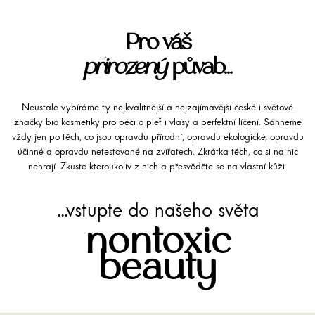
Pro váš
přirozený
půvab...
Neustále vybíráme ty nejkvalitnější a nejzajímavější české i světové
značky bio kosmetiky pro péči o pleť i vlasy a perfektní líčení. Sáhneme
vždy jen po těch, co jsou opravdu přírodní, opravdu ekologické, opravdu
účinné a opravdu netestované na zvířatech. Zkrátka těch, co si na nic
nehrají. Zkuste kteroukoliv z nich a přesvědčte se na vlastní kůži.
...vstupte do našeho světa
nontoxic
beauty