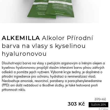
ALKEMILLA
Alkolor Přírodní
barva na vlasy s kyselinou
hyaluronovou
Dlouhotrvající barva na vlasy s pečujícím arganovým a lněným olejem a
kyselinou hyaluronovou propůjčí vlasům intenzivní barvu plnou zářivých
odlesků a pomůže jejich vyživení. Výborně kryje šediny, je doplněná o
přírodní ingredience pro ochranu, hydrataci a remineralizaci vlasů.
Neobsahuje amoniak, resorcinol, parabeny a para-phenylenediamine
(PPD) ani další nežádoucí a škodlivé složky, je také testovaná proti
přítomnosti niklu.
379 Kč
303 Kč
SLEVA 20%
S DPH