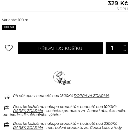
329 Kč
S DPH
Varianta: 100 ml
100 ml
favorite_border
PŘIDAT DO KOŠÍKU
delivery_truck_speed
Při nákupu v hodnotě nad 1800Kč
DOPRAVA ZDARMA
.
redeem
Dnes ke každému nákupu produktů v hodnotě nad 1000Kč
DÁREK ZDARMA
- sachetka produktu zn. Codex Labs, Alkemilla,
Antipodes dle aktuálního výběru.
redeem
Dnes ke každému nákupu produktů v hodnotě nad 2500Kč
DÁREK ZDARMA
- mini balení produktu zn. Codex Labs z řady