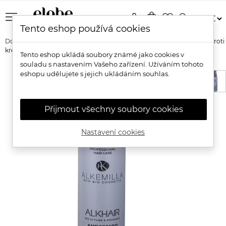
menu
person
shopping_bag
favorite_border
search
Tento eshop používá cookies
Domů
Značky
Alkemilla
Alkemilla ALKHAIR Ochranný fluid proti
krepatění vlasů s panthenolem
Tento eshop ukládá soubory známé jako cookies v
souladu s nastavením Vašeho zařízení. Užíváním tohoto
eshopu udělujete s jejich ukládáním souhlas.
Přijmout všechny soubory cookies
Nastavení cookies