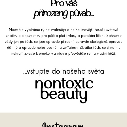
Pro váš
přirozený
půvab...
Neustále vybíráme ty nejkvalitnější a nejzajímavější české i světové
značky bio kosmetiky pro péči o pleť i vlasy a perfektní líčení. Sáhneme
vždy jen po těch, co jsou opravdu přírodní, opravdu ekologické, opravdu
účinné a opravdu netestované na zvířatech. Zkrátka těch, co si na nic
nehrají. Zkuste kteroukoliv z nich a přesvědčte se na vlastní kůži.
...vstupte do našeho světa
nontoxic
beauty
Instagram