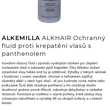
ALKEMILLA
ALKHAIR Ochranný
fluid proti krepatění vlasů s
panthenolem
Inovativní vlasový fluid s opravdu vynikajícím účinkem pro zlepšení
rozčesávání vlasů a zabranění jejich krepatění. Díky lehkému složení
zanechává vlasy hebké aniž by je zatěžoval. Výtažky z lněných semínek
v kombinaci s ovsem, mandlemi, citronem a heřmánkem zajišťují
okamžitý efekt u všech typů vlasů - ať jsou kudrnaté, rovné, matné nebo
poškozené. Fluid dále obsahuje panthenol a tím umožňuje vlasům
dosáhnout správné úrovně vlhkosti, zabraňuje dehydrataci a následné
lámavosti. Formulace je rozšířena o sójové proteiny, které obalují vlasy
ochranným mikrofilmem a vytvářejí štít na okrajích kutikuly a v místech
lámání.