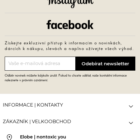
Facebook
Získejte exkluzivní přístup k informacím o novinkách,
dárcích k nákupu, slevách a naplno užívejte všech výhod.
Odběr novinek můžete kdykoliv zrušit. Pokud to chcete udělat, naše kontaktní informace
naleznete v právním oznámení.

INFORMACE | KONTAKTY

ZÁKAZNÍK | VELKOOBCHOD
pin_drop
Elobe | nontoxic you