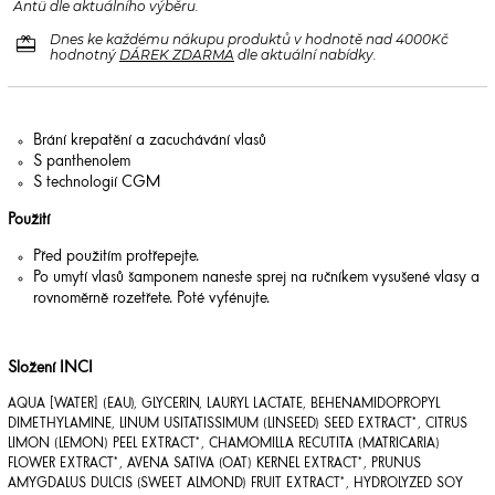
Antü dle aktuálního výběru.
redeem
Dnes ke každému nákupu produktů v hodnotě nad 4000Kč
hodnotný
DÁREK ZDARMA
dle aktuální nabídky.
Brání krepatění a zacuchávání vlasů
S panthenolem
S technologií CGM
Použití
Před použitím protřepejte.
Po umytí vlasů šamponem naneste sprej na ručníkem vysušené vlasy a
rovnoměrně rozetřete. Poté vyfénujte.
Složení INCI
AQUA [WATER] (EAU), GLYCERIN, LAURYL LACTATE, BEHENAMIDOPROPYL
DIMETHYLAMINE, LINUM USITATISSIMUM (LINSEED) SEED EXTRACT*, CITRUS
LIMON (LEMON) PEEL EXTRACT*, CHAMOMILLA RECUTITA (MATRICARIA)
FLOWER EXTRACT*, AVENA SATIVA (OAT) KERNEL EXTRACT*, PRUNUS
AMYGDALUS DULCIS (SWEET ALMOND) FRUIT EXTRACT*, HYDROLYZED SOY