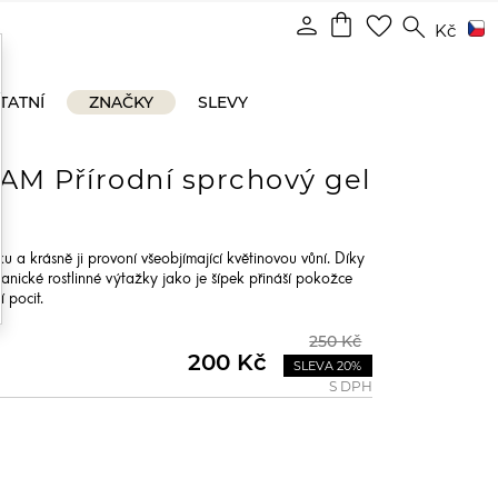
shopping_bag
person
favorite_border
search
Kč
TATNÍ
ZNAČKY
SLEVY
M Přírodní sprchový gel
 a krásně ji provoní všeobjímající květinovou vůní. Díky
ické rostlinné výtažky jako je šípek přináší pokožce
 pocit.
250 Kč
200 Kč
SLEVA 20%
S DPH