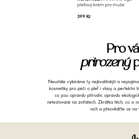
pleťový krém pro muže
399 Kč
Pro vá
přirozený
p
Neustále vybíráme ty nejkvalitnější a nejzajím
kosmetiky pro péči o pleť i vlasy a perfektní 
co jsou opravdu přírodní, opravdu ekologi
netestované na zvířatech. Zkrátka těch, co si na
nich a přesvědčte se na v