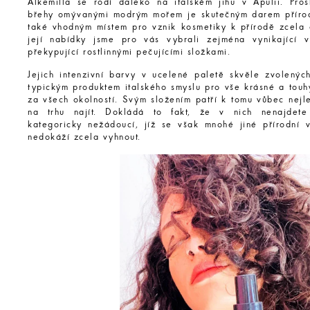
Alkemilla se rodí daleko na italském jihu v Apulii. Pros
břehy omývanými modrým mořem je skutečným darem přírod
také vhodným místem pro vznik kosmetiky k přírodě zcela 
její nabídky jsme pro vás vybrali zejména vynikající 
překypující rostlinnými pečujícími složkami.
Jejich intenzivní barvy v ucelené paletě skvěle zvolených
typickým produktem italského smyslu pro vše krásné a touh
za všech okolností. Svým složením patří k tomu vůbec nejl
na trhu najít. Dokládá to fakt, že v nich nenajdete
kategoricky nežádoucí, jíž se však mnohé jiné přírodní 
nedokáží zcela vyhnout.