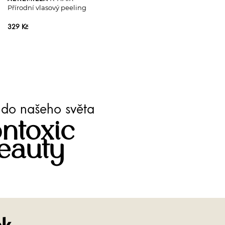
Přírodní vlasový peeling
329 Kč
te do našeho světa
ntoxic
eauty
Facebook