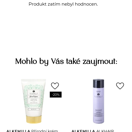
Produkt zatím nebyl hodnocen.
Mohlo by Vás také zaujmout:
favorite_border
favorite_border
-20%
Přírodní krém
ALKHAIR
ALKEMILLA
ALKEMILLA