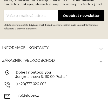
dárcích k nákupu, slevách a naplno užívejte všech výhod.
Odběr novinek můžete kdykoliv zrušit. Pokud to chcete udělat, naše kontaktní informace
naleznete v právním oznámení.

INFORMACE | KONTAKTY

ZÁKAZNÍK | VELKOOBCHOD
pin_drop
Elobe | nontoxic you
Jungmannova 6, 110 00 Praha 1
phone_in_talk
(+420)777 026 602
mail
info@elobe.cz