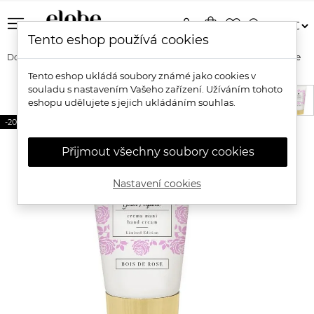
menu
person
shopping_bag
favorite_border
search
Tento eshop používá cookies
Domů
Značky
Alkemilla
Alkemilla Přírodní krém na ruce Růže
Tento eshop ukládá soubory známé jako cookies v
souladu s nastavením Vašeho zařízení. Užíváním tohoto
eshopu udělujete s jejich ukládáním souhlas.
-20%
Přijmout všechny soubory cookies
Nastavení cookies