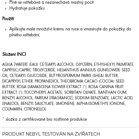
Plně se vstřebává a nezanechává mastný pocit
Hydratuje pokožku
Použití
Aplikujte malé množství krému na ruce a vmasírujte do pokožky do
plného vstřebání.
Složení INCI
AQUA [WATER] (EAU), CETEARYL ALCOHOL, GLYCERIN, ETHYLHEXYL PALMITATE,
CAPRYLIC/CAPRIC TRIGLYCERIDE, HELIANTHUS ANNUUS (SUNFLOWER) SEED
OIL, CETEARYL GLUCOSIDE, BUTYROSPERMUM PARKII (SHEA) BUTTER,
DICAPRYLYL ETHER, PROPANEDIOL, THEOBROMA CACAO (COCOA) SEED
BUTTER, ROSA DAMASCENA FLOWER EXTRACT (*), ROSA CANINA FRUIT
EXTRACT (*), TOCOPHERYL ACETATE, SORBITAN OLIVATE, XANTHAN GUM,
BENZYL ALCOHOL, PARFUM [FRAGRANCE], SODIUM BENZOATE, LACTIC ACID,
LINALOOL, BENZYL SALICYLATE, LIMONENE, ALPHA-ISOMETHYL IONONE,
COUMARIN, CITRONELLOL
* složka z certifikované bio rostlinné produkce