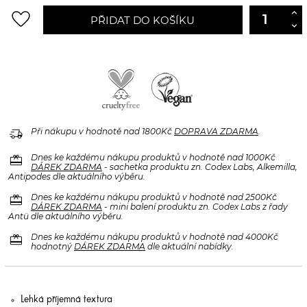
favorite_border
PŘIDAT DO KOŠÍKU
delivery_truck_speed
Při nákupu v hodnotě nad 1800Kč
DOPRAVA ZDARMA
.
redeem
Dnes ke každému nákupu produktů v hodnotě nad 1000Kč
DÁREK ZDARMA
- sachetka produktu zn. Codex Labs, Alkemilla,
Antipodes dle aktuálního výběru.
redeem
Dnes ke každému nákupu produktů v hodnotě nad 2500Kč
DÁREK ZDARMA
- mini balení produktu zn. Codex Labs z řady
Antü dle aktuálního výběru.
redeem
Dnes ke každému nákupu produktů v hodnotě nad 4000Kč
hodnotný
DÁREK ZDARMA
dle aktuální nabídky.
Lehká příjemná textura