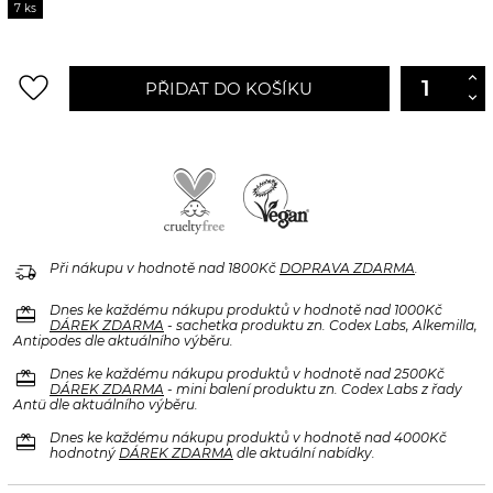
7 ks
favorite_border
PŘIDAT DO KOŠÍKU
delivery_truck_speed
Při nákupu v hodnotě nad 1800Kč
DOPRAVA ZDARMA
.
redeem
Dnes ke každému nákupu produktů v hodnotě nad 1000Kč
DÁREK ZDARMA
- sachetka produktu zn. Codex Labs, Alkemilla,
Antipodes dle aktuálního výběru.
redeem
Dnes ke každému nákupu produktů v hodnotě nad 2500Kč
DÁREK ZDARMA
- mini balení produktu zn. Codex Labs z řady
Antü dle aktuálního výběru.
redeem
Dnes ke každému nákupu produktů v hodnotě nad 4000Kč
hodnotný
DÁREK ZDARMA
dle aktuální nabídky.