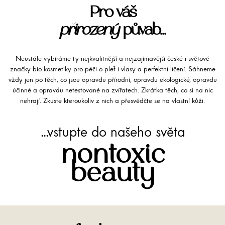
Pro váš
přirozený
půvab...
Neustále vybíráme ty nejkvalitnější a nejzajímavější české i světové
značky bio kosmetiky pro péči o pleť i vlasy a perfektní líčení. Sáhneme
vždy jen po těch, co jsou opravdu přírodní, opravdu ekologické, opravdu
účinné a opravdu netestované na zvířatech. Zkrátka těch, co si na nic
nehrají. Zkuste kteroukoliv z nich a přesvědčte se na vlastní kůži.
...vstupte do našeho světa
nontoxic
beauty