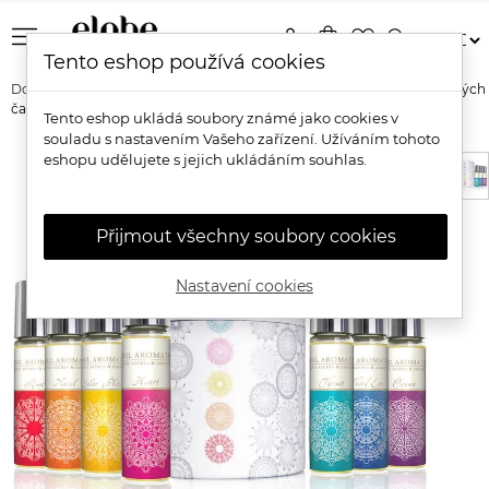
menu
person
shopping_bag
favorite_border
search
Tento eshop používá cookies
Domů
Značky
April Aromatics
April Aromatics Set parfémových
čakra olejů
Tento eshop ukládá soubory známé jako cookies v
souladu s nastavením Vašeho zařízení. Užíváním tohoto
eshopu udělujete s jejich ukládáním souhlas.
Přijmout všechny soubory cookies
Nastavení cookies