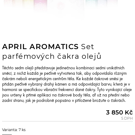
APRIL AROMATICS
Set
parfémových čakra olejů
Těchto sedm olejů představuje jedinečnou kombinaci sedmi unikátních
směcí, z nichž každá je pečlivě vytvořena tak, aby odpovídala různým
čakrám neboli energetickým centrům těla. Ke každé čakrové směsi je
přidán pečlivě vybraný drahý kámen a má odpovídající barvu, která je v
harmonii se specifickou vibrační frekvencí dané čakry. Tyto vynikající oleje
jsou určeny k přímé aplikaci na čakrové body těla, ať už na přední nebo
zadní stranu, jak je podrobně popsáno v přiložené brožuře o čakrách.
3 850 Kč
S DPH
Varianta: 7 ks