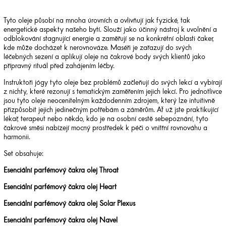
Tyto oleje působí na mnoha úrovních a ovlivňují jak fyzické, tak
energetické aspekty našeho bytí. Slouží jako účinný nástroj k uvolnění a
odblokování stagnující energie a zaměřují se na konkrétní oblasti čaker,
kde může docházet k nerovnováze. Maséři je zařazují do svých
léčebných sezení a aplikují oleje na čakrové body svých klientů jako
přípravný rituál před zahájením léčby.
Instruktoři jógy tyto oleje bez problémů začleňují do svých lekcí a vybírají
z nichty, které rezonují s tematickým zaměřením jejich lekcí. Pro jednotlivce
jsou tyto oleje neocenitelným každodenním zdrojem, který lze intuitivně
přizpůsobit jejich jedinečným potřebám a záměrům. Ať už jste praktikující
lékař, terapeut nebo někdo, kdo je na osobní cestě sebepoznání, tyto
čakrové směsi nabízejí mocný prostředek k péči o vnitřní rovnováhu a
harmonii.
Set obsahuje:
Esenciální parfémový čakra olej Throat
Esenciální parfémový čakra olej Heart
Esenciální parfémový čakra olej Solar Plexus
Esenciální parfémový čakra olej Navel