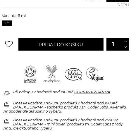
S DPH
Varianta: 5 ml
5 ml
favorite_border
PŘIDAT DO KOŠÍKU
delivery_truck_speed
Při nákupu v hodnotě nad 1800Kč
DOPRAVA ZDARMA
.
redeem
Dnes ke každému nákupu produktů v hodnotě nad 1000Kč
DÁREK ZDARMA
- sachetka produktu zn. Codex Labs, Alkemilla,
Antipodes dle aktuálního výběru.
redeem
Dnes ke každému nákupu produktů v hodnotě nad 2500Kč
DÁREK ZDARMA
- mini balení produktu zn. Codex Labs z řady
Antü dle aktuálního výběru.