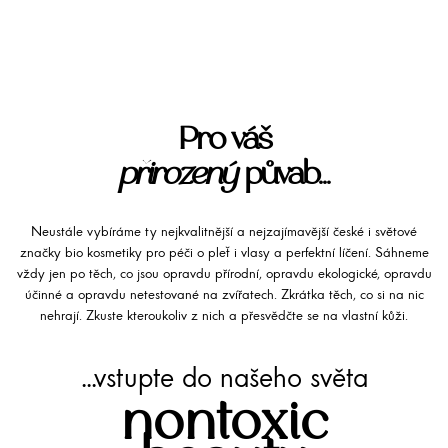
Pro váš
přirozený
půvab...
Neustále vybíráme ty nejkvalitnější a nejzajímavější české i světové
značky bio kosmetiky pro péči o pleť i vlasy a perfektní líčení. Sáhneme
vždy jen po těch, co jsou opravdu přírodní, opravdu ekologické, opravdu
účinné a opravdu netestované na zvířatech. Zkrátka těch, co si na nic
nehrají. Zkuste kteroukoliv z nich a přesvědčte se na vlastní kůži.
...vstupte do našeho světa
nontoxic