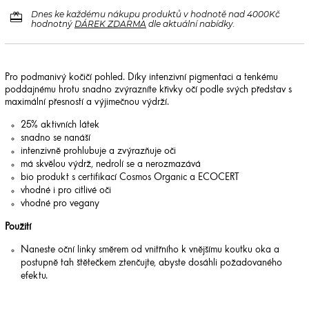
redeem
Dnes ke každému nákupu produktů v hodnotě nad 4000Kč
hodnotný
DÁREK ZDARMA
dle aktuální nabídky.
Pro podmanivý kočičí pohled. Díky intenzivní pigmentaci a tenkému
poddajnému hrotu snadno zvýrazníte křivky očí podle svých představ s
maximální přesností a výjimečnou výdrží.
25% aktivních látek
snadno se nanáší
intenzivně prohlubuje a zvýrazňuje oči
má skvělou výdrž, nedrolí se a nerozmazává
bio produkt s certifikací Cosmos Organic a ECOCERT
vhodné i pro citlivé oči
vhodné pro vegany
Použití
Naneste oční linky směrem od vnitřního k vnějšímu koutku oka a
postupně tah štětečkem ztenčujte, abyste dosáhli požadovaného
efektu.