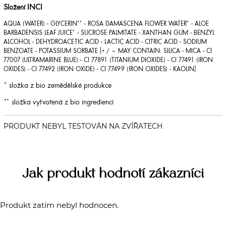
Složení INCI
AQUA (WATER) - GLYCERIN** - ROSA DAMASCENA FLOWER WATER* - ALOE
BARBADENSIS LEAF JUICE* - SUCROSE PALMITATE - XANTHAN GUM - BENZYL
ALCOHOL - DEHYDROACETIC ACID - LACTIC ACID - CITRIC ACID - SODIUM
BENZOATE - POTASSIUM SORBATE [+ / – MAY CONTAIN: SILICA - MICA - CI
77007 (ULTRAMARINE BLUE) - CI 77891 (TITANIUM DIOXIDE) - CI 77491 (IRON
OXIDES) - CI 77492 (IRON OXIDE) - CI 77499 (IRON OXIDES) - KAOLIN]
* složka z bio zemědělské produkce
** složka vytvořená z bio ingrediencí
Jak produkt hodnotí zákazníci
Produkt zatím nebyl hodnocen.