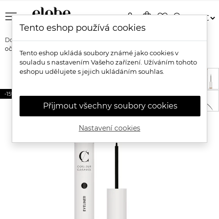
menu
person
shopping_bag
favorite_border
search
Tento eshop používá cookies
Domů
Značky
Couleur Caramel
Couleur Caramel Bio tekuté
oční linky
Tento eshop ukládá soubory známé jako cookies v
souladu s nastavením Vašeho zařízení. Užíváním tohoto
eshopu udělujete s jejich ukládáním souhlas.
-15%
Přijmout všechny soubory cookies
Nastavení cookies