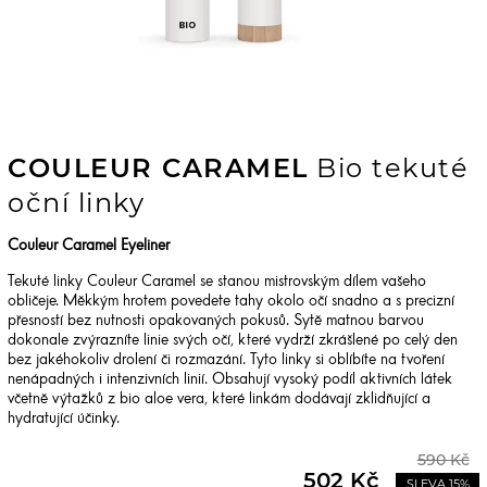
COULEUR CARAMEL
Bio tekuté
oční linky
Couleur Caramel Eyeliner
Tekuté linky Couleur Caramel se stanou mistrovským dílem vašeho
obličeje. Měkkým hrotem povedete tahy okolo očí snadno a s precizní
přesností bez nutnosti opakovaných pokusů. Sytě matnou barvou
dokonale zvýrazníte linie svých očí, které vydrží zkrášlené po celý den
bez jakéhokoliv drolení či rozmazání. Tyto linky si oblíbíte na tvoření
nenápadných i intenzivních linií. Obsahují vysoký podíl aktivních látek
včetně výtažků z bio aloe vera, které linkám dodávají zklidňující a
hydratující účinky.
590 Kč
502 Kč
SLEVA 15%