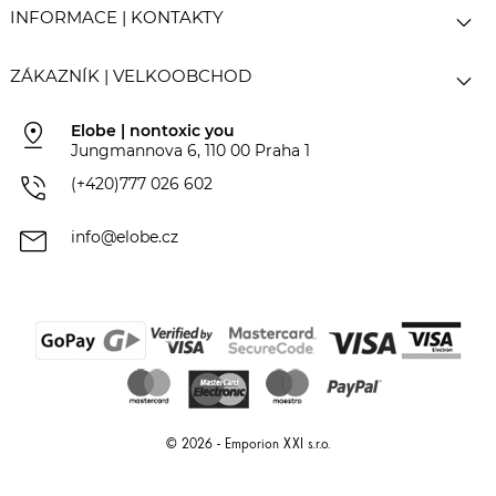

INFORMACE | KONTAKTY

ZÁKAZNÍK | VELKOOBCHOD
pin_drop
Elobe | nontoxic you
Jungmannova 6, 110 00 Praha 1
phone_in_talk
(+420)777 026 602
mail
info@elobe.cz
© 2026 - Emporion XXI s.r.o.