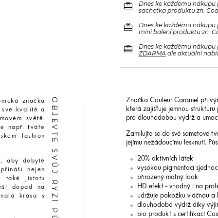
redeem
Dnes ke každému nákupu 
sachetka produktu zn. Code
redeem
Dnes ke každému nákupu 
mini balení produktu zn. C
redeem
Dnes ke každému nákupu 
ZDARMA
dle aktuální nabí
OBJEVTE SVŮJ RYZÍ PŮVAB
Značka Couleur Caramel při výr
pnická značka
která zajišťuje jemnou struktur
 své kvalitě a
pro dlouhodobou výdrž a umocňuj
lmovém světě.
e např. tváře
Zamilujte se do své sametové tv
ském fashion
jejímu nežádoucímu lesknutí. Pů
20% aktivních látek
m, aby dobyté
vysokou pigmentací sjednocu
přináší nejen
přirozený matný look
 také jistotu
HD efekt - vhodný i na profe
nší dopad na
udržuje pokožku vláčnou a
onalá krása s
dlouhodobá výdrž díky výjim
bio produkt s certifikací C