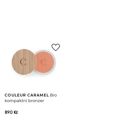
favorite_border
Bio
COULEUR CARAMEL
kompaktní bronzer
890 Kč