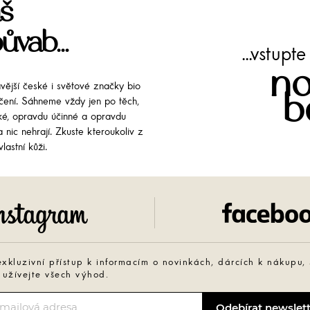
š
ůvab...
...vstup
no
avější české i světové značky bio
b
líčení. Sáhneme vždy jen po těch,
cké, opravdu účinné a opravdu
 nic nehrají. Zkuste kteroukoliv z
lastní kůži.
Instagram
exkluzivní přístup k informacím o novinkách, dárcích k nákupu,
 užívejte všech výhod.