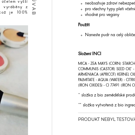
 účelem vyšší
neobsahuje zdraví nebezpe
vě vyráběny z
pro všechny typy pleti včetně
 což je 100%
vhodné pro vegany
Použití
Naneste pudr na celý obliče
Složení INCI
MICA - ZEA MAYS (CORN) STARCH
COMMUNIS (CASTOR) SEED OIL* - S
ARMENIACA (APRICOT) KERNEL OI
PALMITATE - AQUA (WATER) - CITRI
(IRON OXIDES) - CI 77491 (IRON O
* složka z bio zemědělské prod
** složka vytvořená z bio ingred