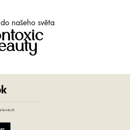
te do našeho světa
ntoxic
eauty
Facebook
 slevách