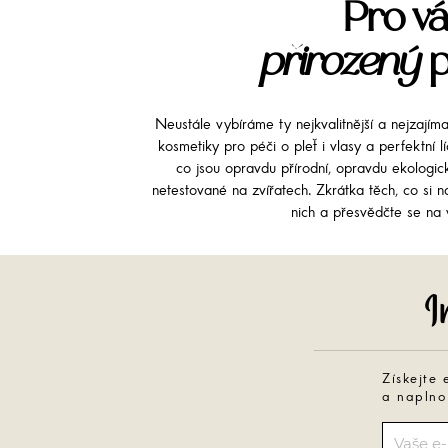
Pro vá
přirozený
p
Neustále vybíráme ty nejkvalitnější a nejzajím
kosmetiky pro péči o pleť i vlasy a perfektní 
co jsou opravdu přírodní, opravdu ekologi
netestované na zvířatech. Zkrátka těch, co si na
nich a přesvědčte se na v
Získejte 
a naplno