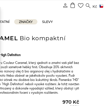
shopping_bag
person
favorite_border
search
Kč
TATNÍ
ZNAČKY
SLEVY
RAMEL
Bio kompaktní
igh Definition
 Couleur Caramel, který sjednotí a zmatní vaši pleť bez
kouzlí sametově hebký finiš. Obsahuje 20% aktivních
 bio ricinový olej či bio arganový olej s hydratačními a
roto třeba obávat se jakéhokoliv pocitu vysušení. Pudr
ící účinek mu dodává bio kukuřičný škrob. Písmenka "HD"
"High Definition" neboli vysoké rozlišení. Je totiž navržen
řirozený a dokonale vypadající vzhled, který obstojí i při
profesionálním focení s vysokým rozlišením.
970 Kč