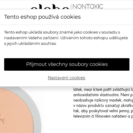
Tento eshop používá cookies
LÍČENÍ
VŮNĚ
OPALOVÁNÍ
PRO MUŽE
OS
Tento eshop ukládá soubory známé jako cookies v souladu s
nastavením Vašeho zařízení. Užíváním tohoto eshopu udělujete
ní pudr HD
s jejich ukládáním souhlas.
COULEUR CA
pudr HD
Přijmout všechny soubory cookies
Couleur Caramel Mineral Powder H
Nastavení cookies
Objevte kouzlo kompaktního pudru
vytvoření nepřirozené masky a vy
látek, mezi které patří zvláčňující
antioxidačními vlastnostmi. Není p
neobsahuje rizikový mastek, matuj
v názvu produktu označují zkratku 
tak, aby poskytoval velmi jemný, p
televizním či filmovém natáčení a 