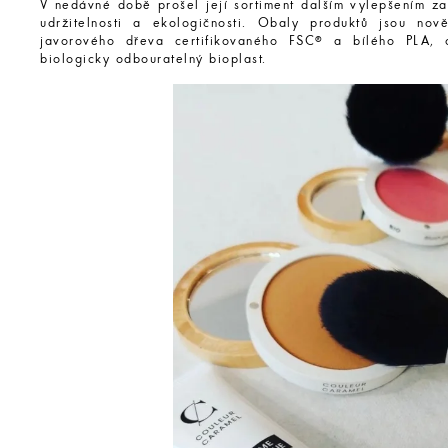
V nedávné době prošel její sortiment dalším vylepšením za
udržitelnosti a ekologičnosti. Obaly produktů jsou no
javorového dřeva certifikovaného FSC® a bílého PLA,
biologicky odbouratelný bioplast.