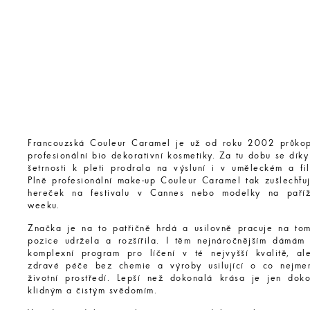
Francouzská Couleur Caramel je už od roku 2002 průko
profesionální bio dekorativní kosmetiky. Za tu dobu se díky
šetrnosti k pleti prodrala na výsluní i v uměleckém a fi
Plně profesionální make-up Couleur Caramel tak zušlechťuj
hereček na festivalu v Cannes nebo modelky na paříž
weeku.
Značka je na to patřičně hrdá a usilovně pracuje na to
pozice udržela a rozšířila. I těm nejnáročnějším dámám 
komplexní program pro líčení v té nejvyšší kvalitě, ale
zdravé péče bez chemie a výroby usilující o co nejme
životní prostředí. Lepší než dokonalá krása je jen dok
klidným a čistým svědomím.