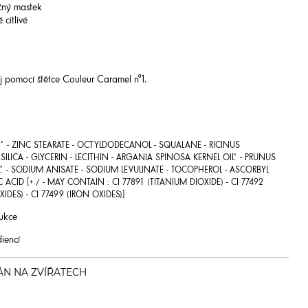
čný mastek
 citlivé
j pomocí štětce Couleur Caramel n°1.
* - ZINC STEARATE - OCTYLDODECANOL - SQUALANE - RICINUS
ILICA - GLYCERIN - LECITHIN - ARGANIA SPINOSA KERNEL OIL* - PRUNUS
L* - SODIUM ANISATE - SODIUM LEVULINATE - TOCOPHEROL - ASCORBYL
C ACID [+ / - MAY CONTAIN : CI 77891 (TITANIUM DIOXIDE) - CI 77492
XIDES) - CI 77499 (IRON OXIDES)]
ukce
iencí