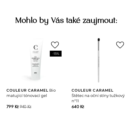
Mohlo by Vás také zaujmout:
favorite_border
favorite_border
-15%
Bio
COULEUR CARAMEL
COULEUR CARAMEL
matující tónovací gel
Štětec na oční stíny tužkový
n°11
799 Kč
640 Kč
940 Kč