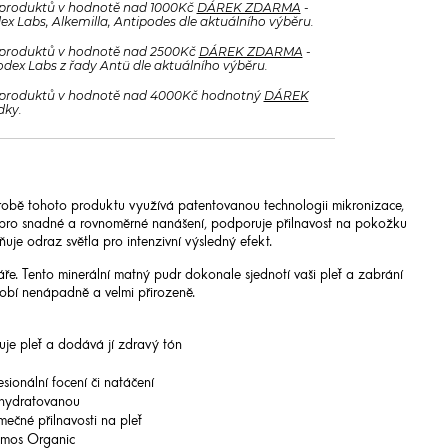
produktů v hodnotě nad 1000Kč
DÁREK ZDARMA
-
x Labs, Alkemilla, Antipodes dle aktuálního výběru.
produktů v hodnotě nad 2500Kč
DÁREK ZDARMA
-
odex Labs z řady Antü dle aktuálního výběru.
produktů v hodnotě nad 4000Kč hodnotný
DÁREK
dky.
obě tohoto produktu využívá patentovanou technologii mikronizace,
u pro snadné a rovnoměrné nanášení, podporuje přilnavost na pokožku
e odraz světla pro intenzivní výsledný efekt.
áře. Tento minerální matný pudr dokonale sjednotí vaši pleť a zabrání
sobí nenápadně a velmi přirozeně.
je pleť a dodává jí zdravý tón
sionální focení či natáčení
 hydratovanou
ečné přilnavosti na pleť
osmos Organic