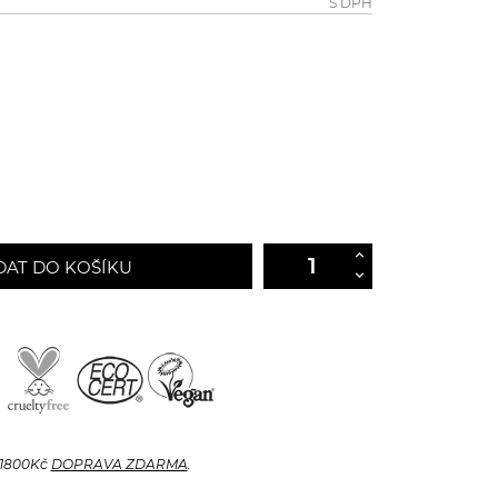
S DPH
DAT DO KOŠÍKU
 1800Kč
DOPRAVA ZDARMA
.