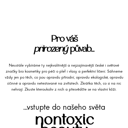
Pro váš
přirozený
půvab...
Neustále vybíráme ty nejkvalitnější a nejzajímavější české i světové
značky bio kosmetiky pro péči o pleť i vlasy a perfektní líčení. Sáhneme
vždy jen po těch, co jsou opravdu přírodní, opravdu ekologické, opravdu
účinné a opravdu netestované na zvířatech. Zkrátka těch, co si na nic
nehrají. Zkuste kteroukoliv z nich a přesvědčte se na vlastní kůži.
...vstupte do našeho světa
nontoxic