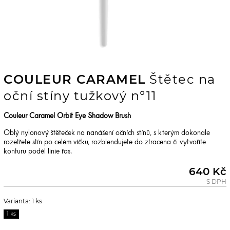
COULEUR CARAMEL
Štětec na
oční stíny tužkový n°11
Couleur Caramel Orbit Eye Shadow Brush
Oblý nylonový štěteček na nanášení očních stínů, s kterým dokonale
rozetřete stín po celém víčku, rozblendujete do ztracena či vytvoříte
konturu podél linie řas.
640 Kč
S DPH
Varianta: 1 ks
1 ks