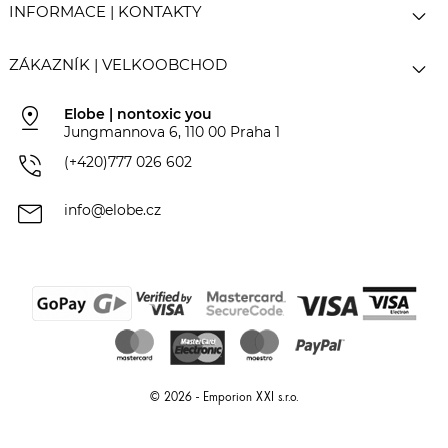

INFORMACE | KONTAKTY

ZÁKAZNÍK | VELKOOBCHOD
pin_drop
Elobe | nontoxic you
Jungmannova 6, 110 00 Praha 1
phone_in_talk
(+420)777 026 602
mail
info@elobe.cz
© 2026 - Emporion XXI s.r.o.