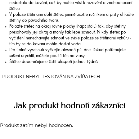
nedostala do kování, což by mohlo vést k rezavění a znehodnocení
štětce.
V poloze štětinami dolů štětec jemně osušte ručníkem a prsty uhlaďte
štětiny do původního tvaru.
Položte štětec na okraj rovné plochy (např. stolu) tak, aby štětiny
přesahovaly její okraj a mohly tak lépe schnout. Nikdy štětec po
vyčištění nenechávejte schnout ve svislé poloze se štětinami vzhůru -
tím by se do kování mohla dostat voda.
Pro úplné vyschnutí vyčkejte alespoň půl dne. Pokud potřebujete
sušení urychlit, můžete použít fén na vlasy.
Štětce doporučujeme čistit alespoň jednou týdně.
Jak produkt hodnotí zákazníci
Produkt zatím nebyl hodnocen.