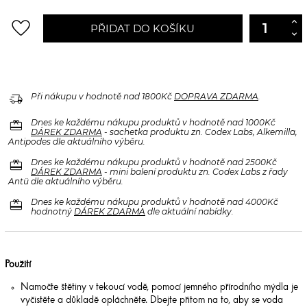
favorite_border
PŘIDAT DO KOŠÍKU
delivery_truck_speed
Při nákupu v hodnotě nad 1800Kč
DOPRAVA ZDARMA
.
redeem
Dnes ke každému nákupu produktů v hodnotě nad 1000Kč
DÁREK ZDARMA
- sachetka produktu zn. Codex Labs, Alkemilla,
Antipodes dle aktuálního výběru.
redeem
Dnes ke každému nákupu produktů v hodnotě nad 2500Kč
DÁREK ZDARMA
- mini balení produktu zn. Codex Labs z řady
Antü dle aktuálního výběru.
redeem
Dnes ke každému nákupu produktů v hodnotě nad 4000Kč
hodnotný
DÁREK ZDARMA
dle aktuální nabídky.
Použití
Namočte štětiny v tekoucí vodě, pomocí jemného přírodního mýdla je
vyčistěte a důkladě opláchněte. Dbejte přitom na to, aby se voda