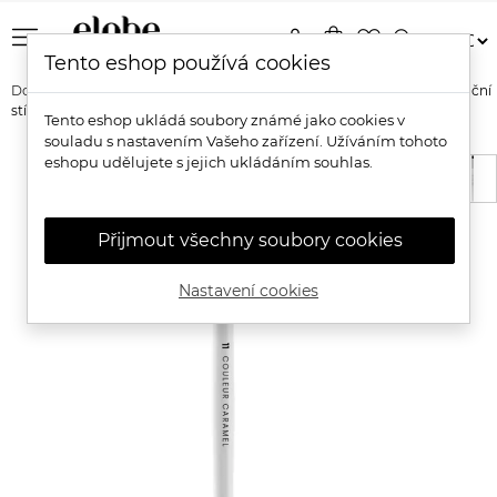
menu
person
shopping_bag
favorite_border
search
Tento eshop používá cookies
Domů
Značky
Couleur Caramel
Couleur Caramel Štětec na oční
stíny tužkový n°11
Tento eshop ukládá soubory známé jako cookies v
souladu s nastavením Vašeho zařízení. Užíváním tohoto
eshopu udělujete s jejich ukládáním souhlas.
Přijmout všechny soubory cookies
Nastavení cookies