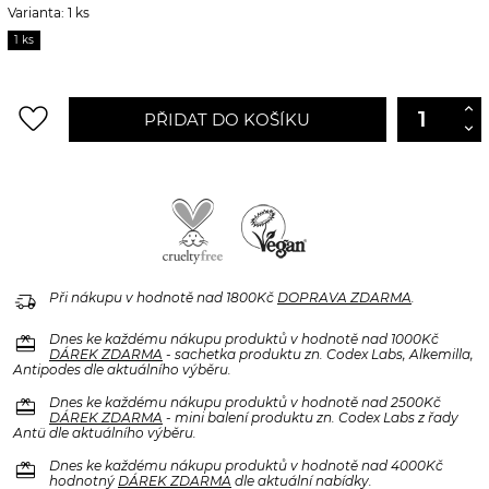
Varianta: 1 ks
1 ks
favorite_border
PŘIDAT DO KOŠÍKU
delivery_truck_speed
Při nákupu v hodnotě nad 1800Kč
DOPRAVA ZDARMA
.
redeem
Dnes ke každému nákupu produktů v hodnotě nad 1000Kč
DÁREK ZDARMA
- sachetka produktu zn. Codex Labs, Alkemilla,
Antipodes dle aktuálního výběru.
redeem
Dnes ke každému nákupu produktů v hodnotě nad 2500Kč
DÁREK ZDARMA
- mini balení produktu zn. Codex Labs z řady
Antü dle aktuálního výběru.
redeem
Dnes ke každému nákupu produktů v hodnotě nad 4000Kč
hodnotný
DÁREK ZDARMA
dle aktuální nabídky.