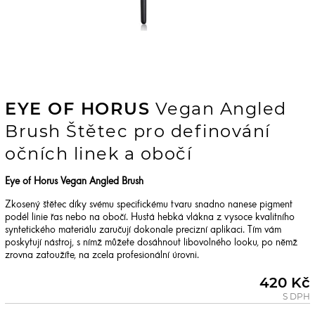
EYE OF HORUS
Vegan Angled
Brush Štětec pro definování
očních linek a obočí
Eye of Horus Vegan Angled Brush
Zkosený štětec díky svému specifickému tvaru snadno nanese pigment
podél linie řas nebo na obočí. Hustá hebká vlákna z vysoce kvalitního
syntetického materiálu zaručují dokonale precizní aplikaci. Tím vám
poskytují nástroj, s nímž můžete dosáhnout libovolného looku, po němž
zrovna zatoužíte, na zcela profesionální úrovni.
420 Kč
S DPH