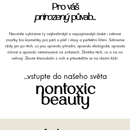
Pro váš
přirozený
půvab...
Neustále vybíráme ty nejkvalitnější a nejzajímavější české i světové
značky bio kosmetiky pro péči o pleť i vlasy a perfektní líčení. Sáhneme
vždy jen po těch, co jsou opravdu přírodní, opravdu ekologické, opravdu
účinné a opravdu netestované na zvířatech. Zkrátka těch, co si na nic
nehrají. Zkuste kteroukoliv z nich a přesvědčte se na vlastní kůži.
...vstupte do našeho světa
nontoxic
beauty