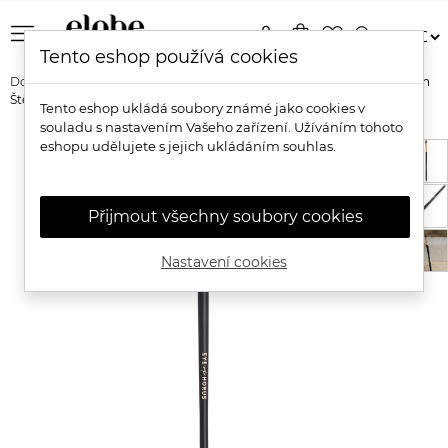
menu
person
shopping_bag
favorite_border
search
Tento eshop používá cookies
Domů
Značky
Eye of Horus
Eye of Horus Vegan Angled Brush
Štětec pro definování očních linek a obočí
Tento eshop ukládá soubory známé jako cookies v
souladu s nastavením Vašeho zařízení. Užíváním tohoto
eshopu udělujete s jejich ukládáním souhlas.
Přijmout všechny soubory cookies
Nastavení cookies