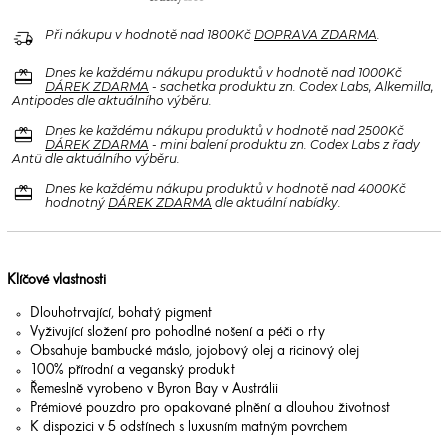
delivery_truck_speed
Při nákupu v hodnotě nad 1800Kč
DOPRAVA ZDARMA
.
redeem
Dnes ke každému nákupu produktů v hodnotě nad 1000Kč
DÁREK ZDARMA
- sachetka produktu zn. Codex Labs, Alkemilla,
Antipodes dle aktuálního výběru.
redeem
Dnes ke každému nákupu produktů v hodnotě nad 2500Kč
DÁREK ZDARMA
- mini balení produktu zn. Codex Labs z řady
Antü dle aktuálního výběru.
redeem
Dnes ke každému nákupu produktů v hodnotě nad 4000Kč
hodnotný
DÁREK ZDARMA
dle aktuální nabídky.
Klíčové vlastnosti
Dlouhotrvající, bohatý pigment
Vyživující složení pro pohodlné nošení a péči o rty
Obsahuje bambucké máslo, jojobový olej a ricinový olej
100% přírodní a veganský produkt
Řemeslně vyrobeno v Byron Bay v Austrálii
Prémiové pouzdro pro opakované plnění a dlouhou životnost
K dispozici v 5 odstínech s luxusním matným povrchem