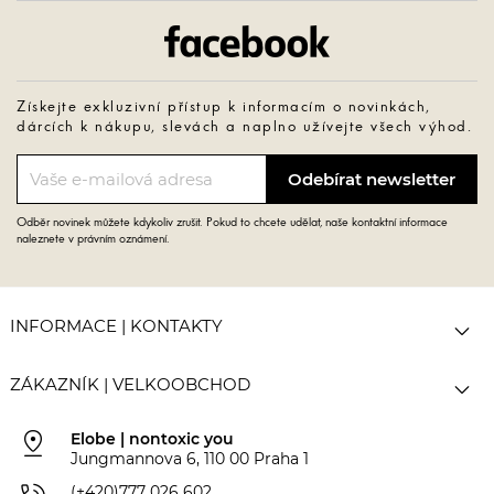
Facebook
Získejte exkluzivní přístup k informacím o novinkách,
dárcích k nákupu, slevách a naplno užívejte všech výhod.
Odběr novinek můžete kdykoliv zrušit. Pokud to chcete udělat, naše kontaktní informace
naleznete v právním oznámení.

INFORMACE | KONTAKTY

ZÁKAZNÍK | VELKOOBCHOD
pin_drop
Elobe | nontoxic you
Jungmannova 6, 110 00 Praha 1
(+420)777 026 602