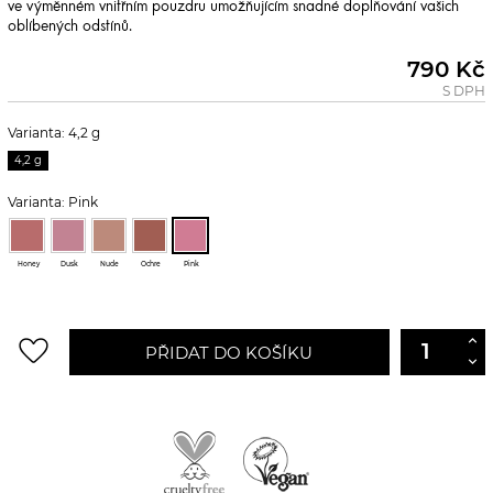
ve výměnném vnitřním pouzdru umožňujícím snadné doplňování vašich
oblíbených odstínů.
790 Kč
S DPH
Varianta: 4,2 g
4,2 g
Varianta: Pink
Honey
Dusk
Nude
Ochre
Pink
favorite_border
PŘIDAT DO KOŠÍKU