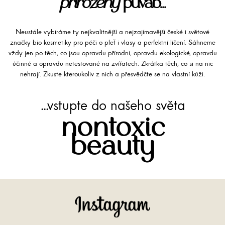
přirozený
půvab...
Neustále vybíráme ty nejkvalitnější a nejzajímavější české i světové
značky bio kosmetiky pro péči o pleť i vlasy a perfektní líčení. Sáhneme
vždy jen po těch, co jsou opravdu přírodní, opravdu ekologické, opravdu
účinné a opravdu netestované na zvířatech. Zkrátka těch, co si na nic
nehrají. Zkuste kteroukoliv z nich a přesvědčte se na vlastní kůži.
...vstupte do našeho světa
nontoxic
beauty
Instagram