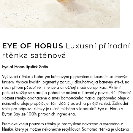
EYE OF HORUS
Luxusní přírodní
rtěnka saténová
Eye of Horus Lipstick Satin
Vyživující rtěnka s bohatým krémovým pigmentem a luxusním saténovým
finišem. Vysoce kvalitní pigmenty zaručují dlouhotrvající barevný efekt, na
rtech přitom působí velmi lehce a umožňují snadnou aplikaci. Aktivní
pečující složky se starají o pohodlné nošení a šťavnatý povrch rtů. Přírodní
složení rtěnky obohacené o směs bambuckého másla, jojobového oleje a
ricinového oleje propůjčuje rtům vláčný povrch a plnější vzhled. Základní
směs pro přípravu rtěnky je ručně míchána v laboratoři Eye of Horus v
Byron Bay ze 100% přírodních ingrediencí.
Prémiové vnější pouzdro rtěnky je promyšleně navrženo a vyráběno z
hliníku, který je možné nekonečně recyklovat. Samotná rtěnka je uložena