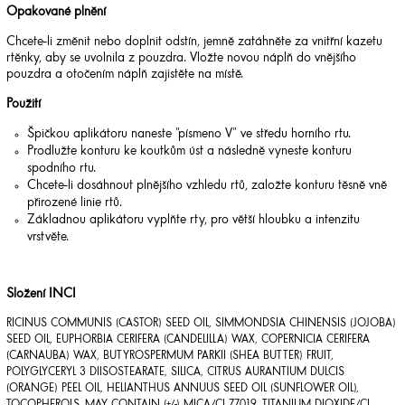
Opakované plnění
Chcete-li změnit nebo doplnit odstín, jemně zatáhněte za vnitřní kazetu
rtěnky, aby se uvolnila z pouzdra. Vložte novou náplň do vnějšího
pouzdra a otočením náplň zajistěte na místě.
Použití
Špičkou aplikátoru naneste "písmeno V" ve středu horního rtu.
Prodlužte konturu ke koutkům úst a následně vyneste konturu
spodního rtu.
Chcete-li dosáhnout plnějšího vzhledu rtů, založte konturu těsně vně
přirozené linie rtů.
Základnou aplikátoru vyplňte rty, pro větší hloubku a intenzitu
vrstvěte.
Složení INCI
RICINUS COMMUNIS (CASTOR) SEED OIL, SIMMONDSIA CHINENSIS (JOJOBA)
SEED OIL, EUPHORBIA CERIFERA (CANDELILLA) WAX, COPERNICIA CERIFERA
(CARNAUBA) WAX, BUTYROSPERMUM PARKII (SHEA BUTTER) FRUIT,
POLYGLYCERYL 3 DIISOSTEARATE, SILICA, CITRUS AURANTIUM DULCIS
(ORANGE) PEEL OIL, HELIANTHUS ANNUUS SEED OIL (SUNFLOWER OIL),