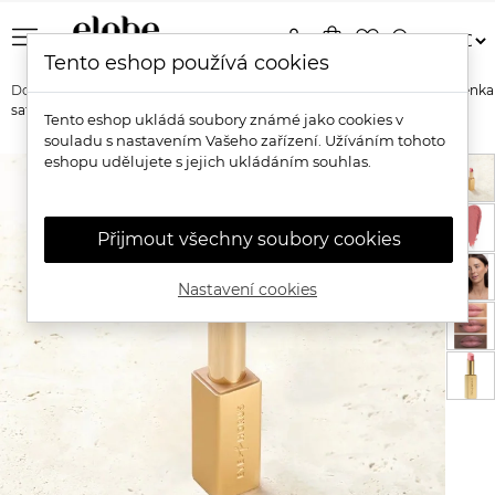
menu
person
shopping_bag
favorite_border
search
Tento eshop používá cookies
Domů
Značky
Eye of Horus
Eye of Horus Luxusní přírodní rtěnka
saténová
Tento eshop ukládá soubory známé jako cookies v
souladu s nastavením Vašeho zařízení. Užíváním tohoto
eshopu udělujete s jejich ukládáním souhlas.
Přijmout všechny soubory cookies
Nastavení cookies