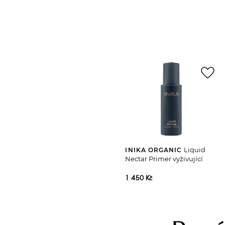
favorite_border
Liquid
INIKA ORGANIC
Nectar Primer vyživující
1 450 Kč