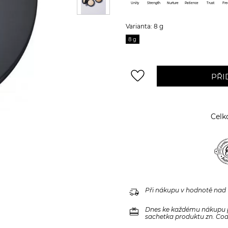
Unity
Strength
Nurture
Patience
Trust
Fr
Varianta: 8 g
8 g
favorite_border
PŘI
Celk
delivery_truck_speed
Při nákupu v hodnotě nad
redeem
Dnes ke každému nákupu 
sachetka produktu zn. Code