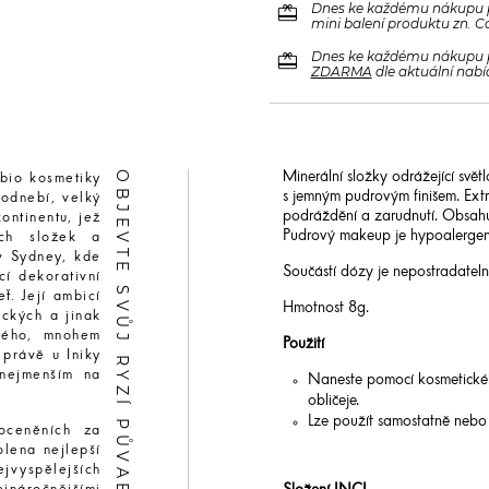
redeem
Dnes ke každému nákupu 
mini balení produktu zn. C
redeem
Dnes ke každému nákupu 
ZDARMA
dle aktuální nabí
OBJEVTE SVŮJ RYZÍ PŮVAB
Minerální složky odrážející svět
 bio kosmetiky
s jemným pudrovým finišem. Extr
podnebí, velký
podráždění a zarudnutí. Obsahu
ontinentu, jež
Pudrový makeup je hypoalergenní
ích složek a
v Sydney, kde
Součástí dózy je nepostradateln
cí dekorativní
ť. Její ambicí
Hmotnost 8g.
ických a jinak
ného, mnohem
Použití
 právě u Iniky
inejmenším na
Naneste pomocí kosmetickéh
obličeje.
Lze použít samostatně nebo p
oceněních za
lena nejlepší
jvyspělejších