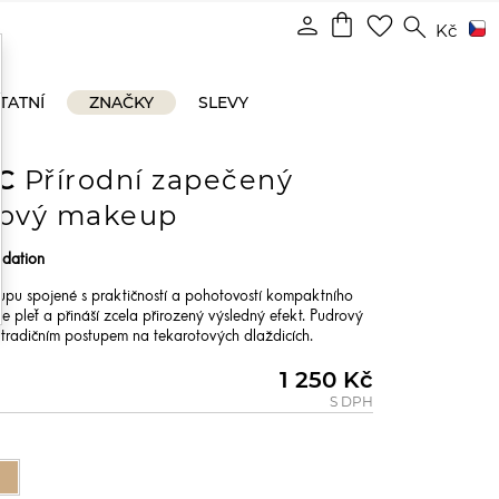
shopping_bag
person
favorite_border
search
Kč
TATNÍ
ZNAČKY
SLEVY
C
Přírodní zapečený
rový makeup
ndation
pu spojené s praktičností a pohotovostí kompaktního
 pleť a přináší zcela přirozený výsledný efekt. Pudrový
radičním postupem na tekarotových dlaždicích.
1 250 Kč
S DPH