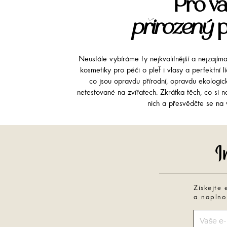
Pro vá
přirozený
p
Neustále vybíráme ty nejkvalitnější a nejzajím
kosmetiky pro péči o pleť i vlasy a perfektní 
co jsou opravdu přírodní, opravdu ekologi
netestované na zvířatech. Zkrátka těch, co si na
nich a přesvědčte se na v
Získejte 
a naplno