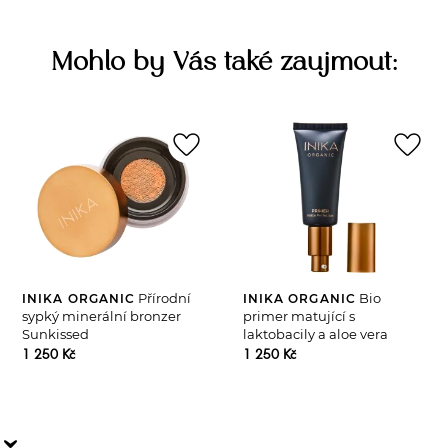
Mohlo by Vás také zaujmout:
favorite_border
favorite_border
Přírodní
Bio
INIKA ORGANIC
INIKA ORGANIC
sypký minerální bronzer
primer matující s
Sunkissed
laktobacily a aloe vera
1 250 Kč
1 250 Kč