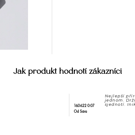
Jak produkt hodnotí zákazníci
Nejlepší pří
jednom. Drží
sjednotí. Ini
16.06.22 0:07
Od Sára