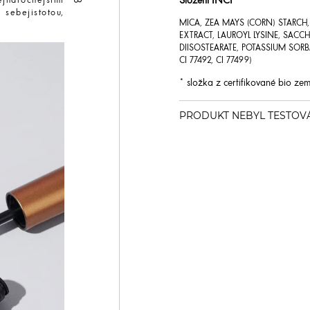
Složení INCI
náročnějšími
 sebejistotou,
MICA, ZEA MAYS (CORN) STARCH
EXTRACT, LAUROYL LYSINE, SACC
DIISOSTEARATE, POTASSIUM SORBAT
CI 77492, CI 77499)
* složka z certifikované bio z