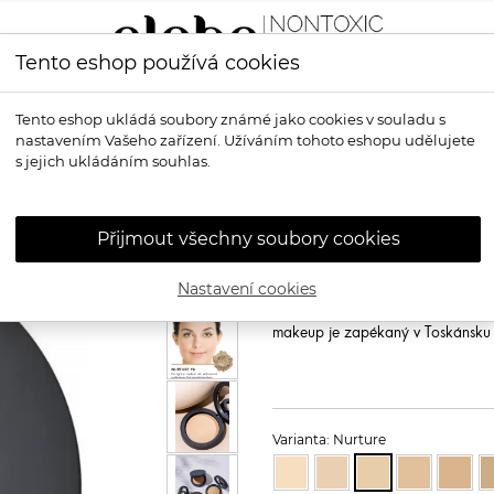
Tento eshop používá cookies
LÍČENÍ
VŮNĚ
OPALOVÁNÍ
PRO MUŽE
OS
Tento eshop ukládá soubory známé jako cookies v souladu s
nastavením Vašeho zařízení. Užíváním tohoto eshopu udělujete
minerální pudrový makeup
s jejich ukládáním souhlas.
INIKA ORGANI
minerální pud
Přijmout všechny soubory cookies
Inika Organic Baked Mineral Fou
Nastavení cookies
Hebounké a dokonalé krytí makeu
pudru. Lehounká textura nezatěžuje
makeup je zapékaný v Toskánsku t
Varianta: Nurture