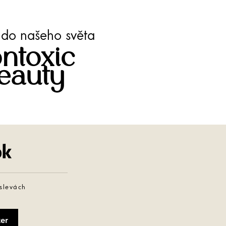
te do našeho světa
ntoxic
eauty
Facebook
 slevách