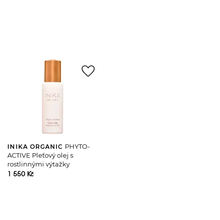
favorite_border
PHYTO-
INIKA ORGANIC
ACTIVE Pleťový olej s
rostlinnými výtažky
1 550 Kč