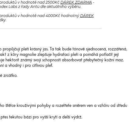
produktů v hodnotě nad 2500Kč
DÁREK ZDARMA
-
odex Labs z řady Antü dle aktuálního výběru.
produktů v hodnotě nad 4000Kč hodnotný
DÁREK
dky.
lo propůjčují pletí krásný jas. Ta tak bude tónově sjednocená, rozzářená,
akt z kůry magnolie zlepšuje hydrataci pleti a pomáhá potlačit její
je hektorit známý svojí schopností absorbovat přebytečný kožní maz.
 a vhodný i pro citlivou pleť.
é zrcátko.
o štětce krouživými pohyby a rozetřete směrem ven a vzhůru od středu
řes tekutou bázi pro vyšší krytí a delší výdrž.