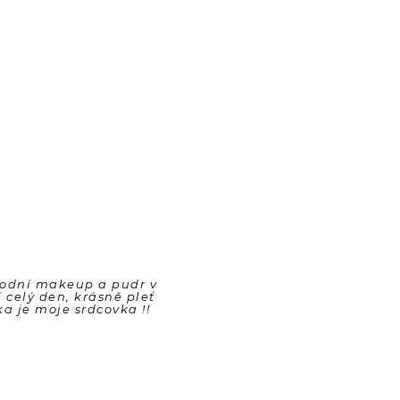
rodní makeup a pudr v 
 celý den, krásně pleť 
ka je moje srdcovka !!