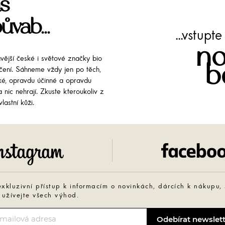
š
ůvab...
...vstup
no
avější české i světové značky bio
b
líčení. Sáhneme vždy jen po těch,
cké, opravdu účinné a opravdu
 nic nehrají. Zkuste kteroukoliv z
lastní kůži.
Instagram
exkluzivní přístup k informacím o novinkách, dárcích k nákupu,
 užívejte všech výhod.