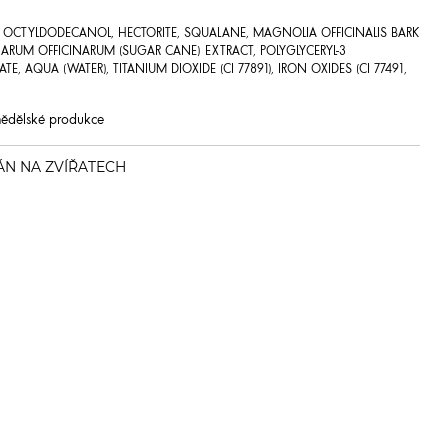
, OCTYLDODECANOL, HECTORITE, SQUALANE, MAGNOLIA OFFICINALIS BARK
HARUM OFFICINARUM (SUGAR CANE) EXTRACT, POLYGLYCERYL-3
E, AQUA (WATER), TITANIUM DIOXIDE (CI 77891), IRON OXIDES (CI 77491,
emědělské produkce