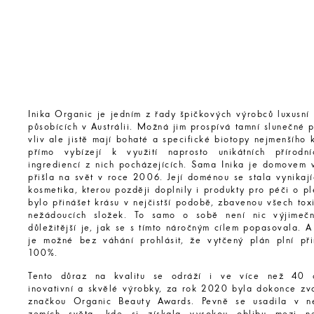
Inika Organic je jedním z řady špičkových výrobců luxusní
působících v Austrálii. Možná jim prospívá tamní slunečné 
vliv ale jistě mají bohaté a specifické biotopy nejmenšího k
přímo vybízejí k využití naprosto unikátních přírodn
ingrediencí z nich pocházejících. Sama Inika je domovem 
přišla na svět v roce 2006. Její doménou se stala vynikají
kosmetika, kterou později doplnily i produkty pro péči o ple
bylo přinášet krásu v nejčistší podobě, zbavenou všech tox
nežádoucích složek. To samo o sobě není nic výjimeč
důležitější je, jak se s tímto náročným cílem popasovala. A
je možné bez váhání prohlásit, že vytčený plán plní př
100%.
Tento důraz na kvalitu se odráží i ve více než 40 
inovativní a skvělé výrobky, za rok 2020 byla dokonce zvo
značkou Organic Beauty Awards. Pevně se usadila v ne