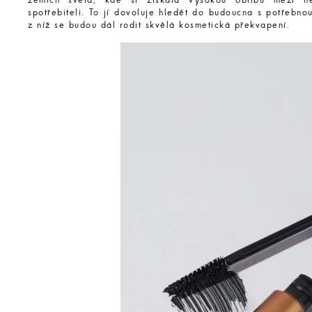
zemích světa, kde si získala vysokou oblibu mezi nej
spotřebiteli. To jí dovoluje hledět do budoucna s potřebnou
z níž se budou dál rodit skvělá kosmetická překvapení.