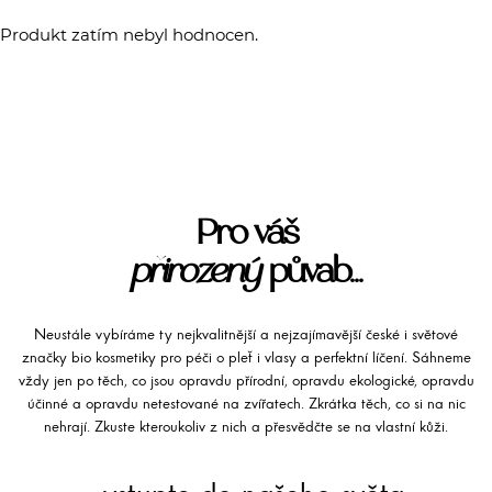
Produkt zatím nebyl hodnocen.
Pro váš
přirozený
půvab...
Neustále vybíráme ty nejkvalitnější a nejzajímavější české i světové
značky bio kosmetiky pro péči o pleť i vlasy a perfektní líčení. Sáhneme
vždy jen po těch, co jsou opravdu přírodní, opravdu ekologické, opravdu
účinné a opravdu netestované na zvířatech. Zkrátka těch, co si na nic
nehrají. Zkuste kteroukoliv z nich a přesvědčte se na vlastní kůži.