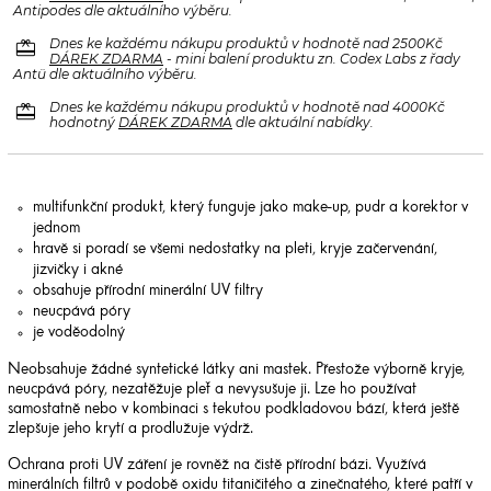
Antipodes dle aktuálního výběru.
redeem
Dnes ke každému nákupu produktů v hodnotě nad 2500Kč
DÁREK ZDARMA
- mini balení produktu zn. Codex Labs z řady
Antü dle aktuálního výběru.
redeem
Dnes ke každému nákupu produktů v hodnotě nad 4000Kč
hodnotný
DÁREK ZDARMA
dle aktuální nabídky.
multifunkční produkt, který funguje jako make-up, pudr a korektor v
jednom
hravě si poradí se všemi nedostatky na pleti, kryje začervenání,
jizvičky i akné
obsahuje přírodní minerální UV filtry
neucpává póry
je voděodolný
Neobsahuje žádné syntetické látky ani mastek. Přestože výborně kryje,
neucpává póry, nezatěžuje pleť a nevysušuje ji. Lze ho používat
samostatně nebo v kombinaci s tekutou podkladovou bází, která ještě
zlepšuje jeho krytí a prodlužuje výdrž.
Ochrana proti UV záření je rovněž na čistě přírodní bázi. Využívá
minerálních filtrů v podobě oxidu titaničitého a zinečnatého, které patří v