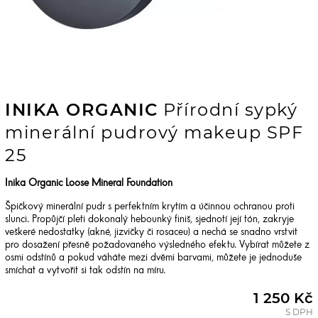
INIKA ORGANIC
Přírodní sypký
minerální pudrový makeup SPF
25
Inika Organic Loose Mineral Foundation
Špičkový minerální pudr s perfektním krytím a účinnou ochranou proti
slunci. Propůjčí pleti dokonalý hebounký finiš, sjednotí její tón, zakryje
veškeré nedostatky (akné, jizvičky či rosaceu) a nechá se snadno vrstvit
pro dosažení přesně požadovaného výsledného efektu. Vybírat můžete z
osmi odstínů a pokud váháte mezi dvěmi barvami, můžete je jednoduše
smíchat a vytvořit si tak odstín na míru.
1 250 Kč
S DPH