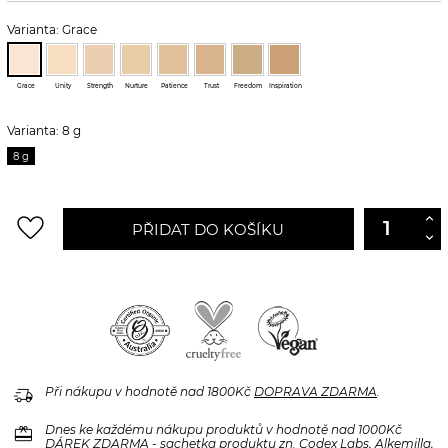
Varianta: Grace
Grace
Unity
Strength
Nurture
Patience
Trust
Freedom
Inspiration
Varianta: 8 g
8 g
favorite_border
PŘIDAT DO KOŠÍKU
delivery_truck_speed
Při nákupu v hodnotě nad 1800Kč
DOPRAVA ZDARMA
.
redeem
Dnes ke každému nákupu produktů v hodnotě nad 1000Kč
DÁREK ZDARMA
- sachetka produktu zn. Codex Labs, Alkemilla,