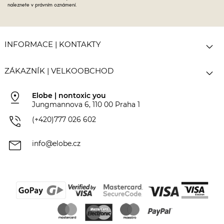
naleznete v právním oznámení.

INFORMACE | KONTAKTY

ZÁKAZNÍK | VELKOOBCHOD
pin_drop
Elobe | nontoxic you
Jungmannova 6, 110 00 Praha 1
phone_in_talk
(+420)777 026 602
mail
info@elobe.cz