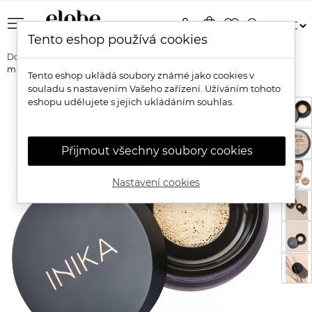
menu
person
shopping_bag
favorite_border
search
Tento eshop používá cookies
Domů
Značky
Inika Organic
Inika Organic Přírodní sypký
minerální pudrový makeup SPF 25
Tento eshop ukládá soubory známé jako cookies v
souladu s nastavením Vašeho zařízení. Užíváním tohoto
eshopu udělujete s jejich ukládáním souhlas.
Přijmout všechny soubory cookies
Nastavení cookies