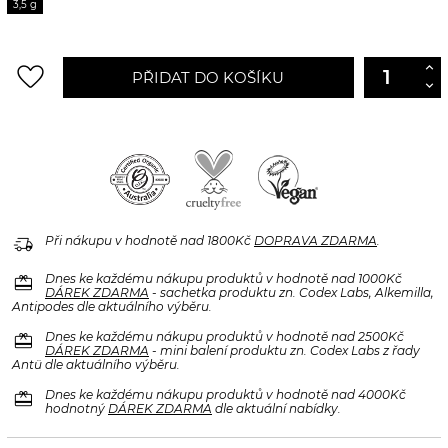
3,5 g
favorite_border
PŘIDAT DO KOŠÍKU
delivery_truck_speed
Při nákupu v hodnotě nad 1800Kč
DOPRAVA ZDARMA
.
redeem
Dnes ke každému nákupu produktů v hodnotě nad 1000Kč
DÁREK ZDARMA
- sachetka produktu zn. Codex Labs, Alkemilla,
Antipodes dle aktuálního výběru.
redeem
Dnes ke každému nákupu produktů v hodnotě nad 2500Kč
DÁREK ZDARMA
- mini balení produktu zn. Codex Labs z řady
Antü dle aktuálního výběru.
redeem
Dnes ke každému nákupu produktů v hodnotě nad 4000Kč
hodnotný
DÁREK ZDARMA
dle aktuální nabídky.