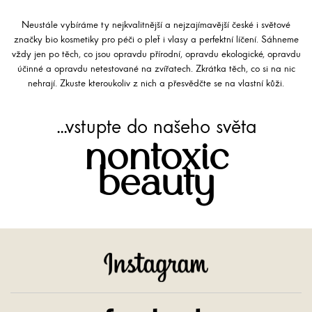
Neustále vybíráme ty nejkvalitnější a nejzajímavější české i světové
značky bio kosmetiky pro péči o pleť i vlasy a perfektní líčení. Sáhneme
vždy jen po těch, co jsou opravdu přírodní, opravdu ekologické, opravdu
účinné a opravdu netestované na zvířatech. Zkrátka těch, co si na nic
nehrají. Zkuste kteroukoliv z nich a přesvědčte se na vlastní kůži.
...vstupte do našeho světa
nontoxic
beauty
Instagram
Facebook