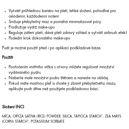
Vytváří průhlednou bariéru na pleti, lehké složení, pohodlné pro
celodenní, každodenní nošení
Snižuje přebytečný maz a pomáhá minimalizovat póry
Prodlužuje výdrž make-upu
Reguluje záření pleti, dává pleti zdravý vzhled a vytváří airbrush efekt
Poslední krok dokonalého make-upu
Pudr je možné použít před i po aplikaci podkladové báze.
Použití
Pootočením vnitřního víčka s otvory můžete regulovat množství
vydávaného pudru.
Naberte malé množství pudru štětcem a naneste na obličej.
Pokud máte mastnou pleť a chcete ji zbavit přebytečného mazu,
aplikujte pudr dříve než použijete podkladovou bázi.
Složení INCI
MICA, ORYZA SATIVA (RICE) POWDER, SILICA, TAPIOCA STARCH*, ZEA MAYS
(CORN) STARCH*, POTASSIUM SORBATE