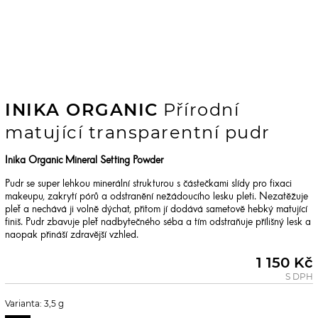
INIKA ORGANIC
Přírodní
matující transparentní pudr
Inika Organic Mineral Setting Powder
Pudr se super lehkou minerální strukturou s částečkami slídy pro fixaci
makeupu, zakrytí pórů a odstranění nežádoucího lesku pleti. Nezatěžuje
pleť a nechává ji volně dýchat, přitom jí dodává sametově hebký matující
finiš. Pudr zbavuje pleť nadbytečného séba a tím odstraňuje přílišný lesk a
naopak přináší zdravější vzhled.
1 150 Kč
S DPH
Varianta: 3,5 g