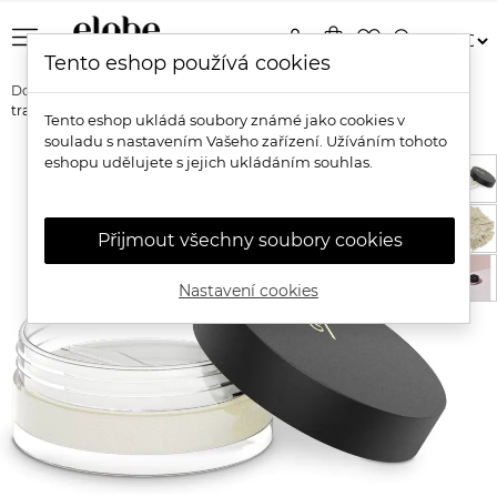
menu
person
shopping_bag
favorite_border
search
Tento eshop používá cookies
Domů
Značky
Inika Organic
Inika Organic Přírodní matující
transparentní pudr
Tento eshop ukládá soubory známé jako cookies v
souladu s nastavením Vašeho zařízení. Užíváním tohoto
eshopu udělujete s jejich ukládáním souhlas.
Přijmout všechny soubory cookies
Nastavení cookies