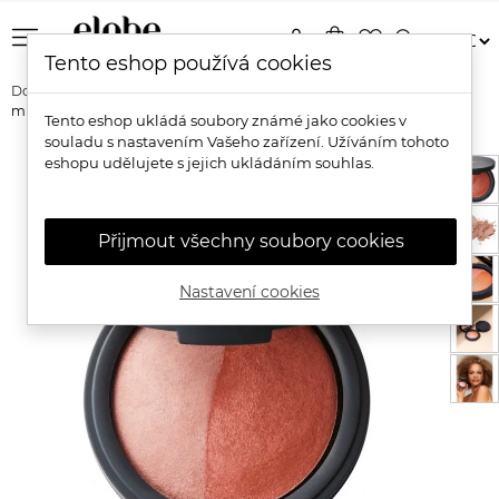
menu
person
shopping_bag
favorite_border
search
Tento eshop používá cookies
Domů
Značky
Inika Organic
Inika Organic Přírodní zapečená
minerální duo tvářenka
Tento eshop ukládá soubory známé jako cookies v
souladu s nastavením Vašeho zařízení. Užíváním tohoto
eshopu udělujete s jejich ukládáním souhlas.
Přijmout všechny soubory cookies
Nastavení cookies