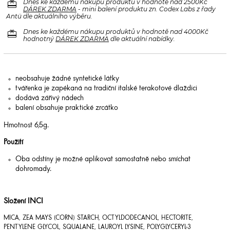
redeem
Dnes ke každému nákupu produktů v hodnotě nad 2500Kč
DÁREK ZDARMA
- mini balení produktu zn. Codex Labs z řady
Antü dle aktuálního výběru.
redeem
Dnes ke každému nákupu produktů v hodnotě nad 4000Kč
hodnotný
DÁREK ZDARMA
dle aktuální nabídky.
neobsahuje žádné syntetické látky
tvářenka je zapékaná na tradiční italské terakotové dlaždici
dodává zářivý nádech
balení obsahuje praktické zrcátko
Hmotnost 6,5g.
Použití
Oba odstíny je možné aplikovat samostatně nebo smíchat
dohromady.
Složení INCI
MICA, ZEA MAYS (CORN) STARCH, OCTYLDODECANOL, HECTORITE,
PENTYLENE GLYCOL, SQUALANE, LAUROYL LYSINE, POLYGLYCERYL-3