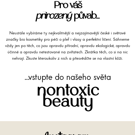
Pro váš
přirozený
půvab...
Neustále vybíráme ty nejkvalitnější a nejzajímavější české i světové
značky bio kosmetiky pro péči o pleť i vlasy a perfektní líčení. Sáhneme
vždy jen po těch, co jsou opravdu přírodní, opravdu ekologické, opravdu
účinné a opravdu netestované na zvířatech. Zkrátka těch, co si na nic
nehrají. Zkuste kteroukoliv z nich a přesvědčte se na vlastní kůži.
...vstupte do našeho světa
nontoxic
beauty
Instagram