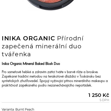
INIKA ORGANIC
Přírodní
zapečená minerální duo
tvářenka
Inika Organic Mineral Baked Blush Duo
Pro sametově hebké a zdravím zařící tváře v barvě růže a broskve.
Zapékané tradiční metodou na terakotové dlaždici v Toskánsku bez
syntetických zhušťovadel. Spojují vyživující přínos minerálního makeupu a
praktičnost zapékaného pudru nezanechávajícího nepořádek.
1 250 Kč
S DPH
Varianta: Burnt Peach