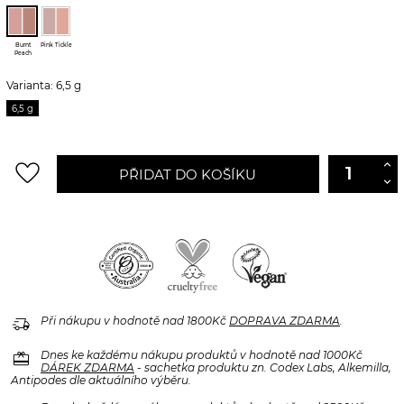
Burnt
Pink Tickle
Peach
Varianta: 6,5 g
6,5 g
favorite_border
PŘIDAT DO KOŠÍKU
delivery_truck_speed
Při nákupu v hodnotě nad 1800Kč
DOPRAVA ZDARMA
.
redeem
Dnes ke každému nákupu produktů v hodnotě nad 1000Kč
DÁREK ZDARMA
- sachetka produktu zn. Codex Labs, Alkemilla,
Antipodes dle aktuálního výběru.