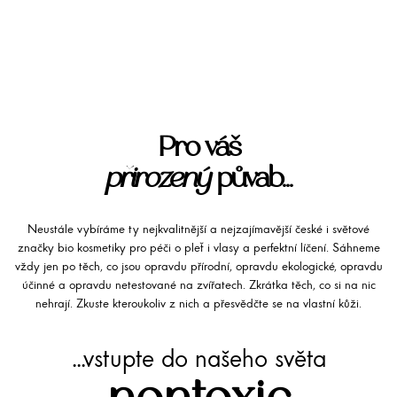
Pro váš
přirozený
půvab...
Neustále vybíráme ty nejkvalitnější a nejzajímavější české i světové
značky bio kosmetiky pro péči o pleť i vlasy a perfektní líčení. Sáhneme
vždy jen po těch, co jsou opravdu přírodní, opravdu ekologické, opravdu
účinné a opravdu netestované na zvířatech. Zkrátka těch, co si na nic
nehrají. Zkuste kteroukoliv z nich a přesvědčte se na vlastní kůži.
...vstupte do našeho světa