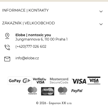

INFORMACE | KONTAKTY

ZÁKAZNÍK | VELKOOBCHOD
pin_drop
Elobe | nontoxic you
Jungmannova 6, 110 00 Praha 1
phone_in_talk
(+420)777 026 602
mail
info@elobe.cz
© 2026 - Emporion XXI s.r.o.