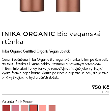
INIKA ORGANIC
Bio veganská
rtěnka
Inika Organic Certified Organic Vegan Lipstick
Cenami ověnčená Inika Organic Bio veganská rtěnka je tím, po čem vaše
rty touží. Rtěnka s luxusně hebkou texturou a úchvatným saténovým
finišem. Intenzivní trendy barva je samozřejmostí stejně jako vynikající
výdrž. Rtěnka nejen krásně klouže po rtech a příjemně se nosí, ale je také
plná vyživujících a hydratačních složek.
750 Kč
S DPH
Varianta: Pink Poppy