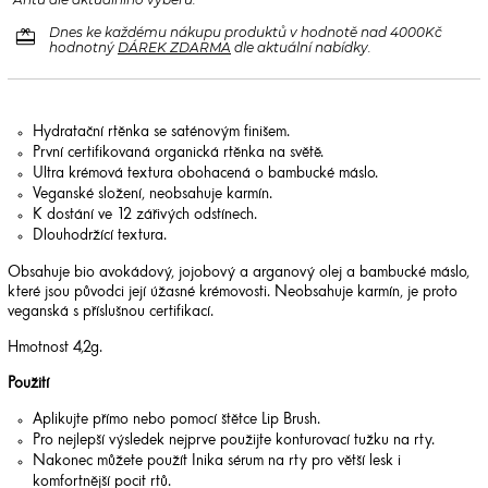
Antü dle aktuálního výběru.
redeem
Dnes ke každému nákupu produktů v hodnotě nad 4000Kč
hodnotný
DÁREK ZDARMA
dle aktuální nabídky.
Hydratační rtěnka se saténovým finišem.
První certifikovaná organická rtěnka na světě.
Ultra krémová textura obohacená o bambucké máslo.
Veganské složení, neobsahuje karmín.
K dostání ve 12 zářivých odstínech.
Dlouhodržící textura.
Obsahuje bio avokádový, jojobový a arganový olej a bambucké máslo,
které jsou původci její úžasné krémovosti. Neobsahuje karmín, je proto
veganská s příslušnou certifikací.
Hmotnost 4,2g.
Použití
Aplikujte přímo nebo pomocí štětce Lip Brush.
Pro nejlepší výsledek nejprve použijte konturovací tužku na rty.
Nakonec můžete použít Inika sérum na rty pro větší lesk i
komfortnější pocit rtů.