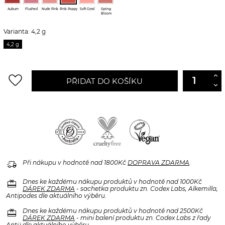
Auburn
Flushed
Nude Pink
Pink Poppy
Soft Coral
Spring
Bloom
Varianta: 4,2 g
4,2 g
favorite_border
PŘIDAT DO KOŠÍKU
delivery_truck_speed
Při nákupu v hodnotě nad 1800Kč
DOPRAVA ZDARMA
.
redeem
Dnes ke každému nákupu produktů v hodnotě nad 1000Kč
DÁREK ZDARMA
- sachetka produktu zn. Codex Labs, Alkemilla,
Antipodes dle aktuálního výběru.
redeem
Dnes ke každému nákupu produktů v hodnotě nad 2500Kč
DÁREK ZDARMA
- mini balení produktu zn. Codex Labs z řady