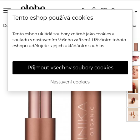
menu
person
shopping_bag
favorite_border
search
Tento eshop používá cookies
Domů
Značky
Inika Organic
Inika Organic Bio veganská rtěnka
Tento eshop ukládá soubory známé jako cookies v
souladu s nastavením Vašeho zařízení. Užíváním tohoto
eshopu udělujete s jejich ukládáním souhlas.
Přijmout všechny soubory cookies
Nastavení cookies