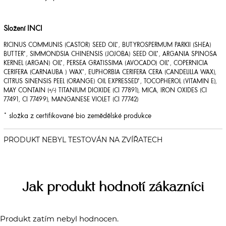
Složení INCI
RICINUS COMMUNIS (CASTOR) SEED OIL*, BUTYROSPERMUM PARKII (SHEA)
BUTTER*, SIMMONDSIA CHINENSIS (JOJOBA) SEED OIL*, ARGANIA SPINOSA
KERNEL (ARGAN) OIL*, PERSEA GRATISSIMA (AVOCADO) OIL*, COPERNICIA
CERIFERA (CARNAUBA ) WAX*, EUPHORBIA CERIFERA CERA (CANDELILLA WAX),
CITRUS SINENSIS PEEL (ORANGE) OIL EXPRESSED*, TOCOPHEROL (VITAMIN E),
MAY CONTAIN (+/-) TITANIUM DIOXIDE (CI 77891), MICA, IRON OXIDES (CI
77491, CI 77499), MANGANESE VIOLET (CI 77742)
* složka z certifikované bio zemědělské produkce
Jak produkt hodnotí zákazníci
Produkt zatím nebyl hodnocen.