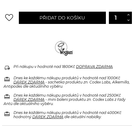
favorite_border
PŘIDAT DO KOŠÍKU
delivery_truck_speed
Při nákupu v hodnotě nad 1800Kč
DOPRAVA ZDARMA
.
redeem
Dnes ke každému nákupu produktů v hodnotě nad 1000Kč
DÁREK ZDARMA
- sachetka produktu zn. Codex Labs, Alkemilla,
Antipodes dle aktuálního výběru.
redeem
Dnes ke každému nákupu produktů v hodnotě nad 2500Kč
DÁREK ZDARMA
- mini balení produktu zn. Codex Labs z řady
Antü dle aktuálního výběru.
redeem
Dnes ke každému nákupu produktů v hodnotě nad 4000Kč
hodnotný
DÁREK ZDARMA
dle aktuální nabídky.