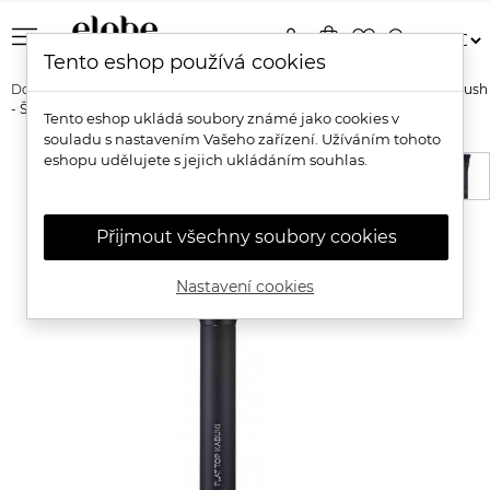
menu
person
shopping_bag
favorite_border
search
Tento eshop používá cookies
Domů
Značky
Inika Organic
Inika Organic Flat Top Kabuki Brush
- Štětec na makeup
Tento eshop ukládá soubory známé jako cookies v
souladu s nastavením Vašeho zařízení. Užíváním tohoto
eshopu udělujete s jejich ukládáním souhlas.
Přijmout všechny soubory cookies
Nastavení cookies