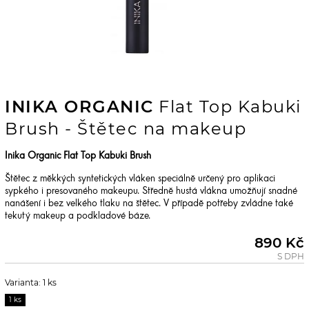
INIKA ORGANIC
Flat Top Kabuki
Brush - Štětec na makeup
Inika Organic Flat Top Kabuki Brush
Štětec z měkkých syntetických vláken speciálně určený pro aplikaci
sypkého i presovaného makeupu. Středně hustá vlákna umožňují snadné
nanášení i bez velkého tlaku na štětec. V případě potřeby zvládne také
tekutý makeup a podkladové báze.
890 Kč
S DPH
Varianta: 1 ks
1 ks