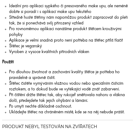
Ideální pro aplikaci sypkého či presovaného make upu, ale neméně
dobře si poradí i s aplikací make upu tekutého
Středně husté štětiny nám napomůžou produkt zapracovat do pleti
tak, že si ponechává svůj přirozený vzhled
Pro rovnoměrnou aplikaci nanášíme produkt štětcem krouživými
pohyby
Aplikace je velmi snadná proto není potřeba na štětec příliš tlačit
Štětec je veganský
Vyroben z vysoce kvalitních přírodních vláken
Použití
Pro dlouhou životnost a zachování kvality štětce je potřeba ho
pravidelně a správně čistit.
Štětec čistěte vymýváním vlažnou vodou nebo speciálním čisticím
roztokem, a to dokud bude ve vytékající vodě znát zabarvení.
Při čištění držte štětec tak, aby rukojeť směřovala nahoru a vlákna
dolů, předejdete tak jejich ohýbání a lámání.
Po umytí nechte důkladně oschnout.
Ukládejte štětec na chráněném místě, kde se na něj nebude prášit.