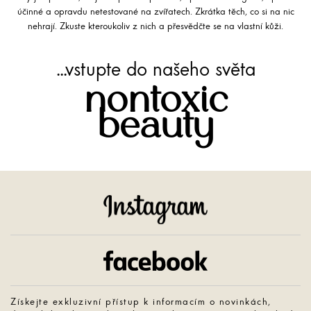
účinné a opravdu netestované na zvířatech. Zkrátka těch, co si na nic
nehrají. Zkuste kteroukoliv z nich a přesvědčte se na vlastní kůži.
...vstupte do našeho světa
nontoxic
beauty
Instagram
Facebook
Získejte exkluzivní přístup k informacím o novinkách,