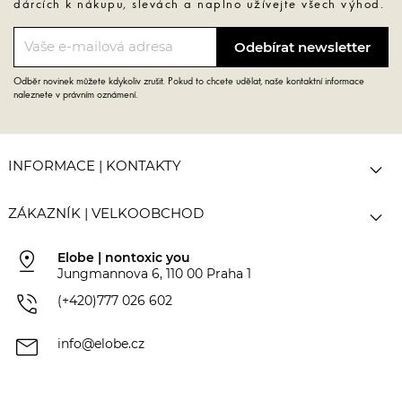
dárcích k nákupu, slevách a naplno užívejte všech výhod.
Odběr novinek můžete kdykoliv zrušit. Pokud to chcete udělat, naše kontaktní informace
naleznete v právním oznámení.

INFORMACE | KONTAKTY

ZÁKAZNÍK | VELKOOBCHOD
pin_drop
Elobe | nontoxic you
Jungmannova 6, 110 00 Praha 1
phone_in_talk
(+420)777 026 602
mail
info@elobe.cz