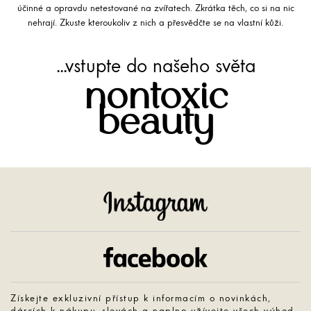
účinné a opravdu netestované na zvířatech. Zkrátka těch, co si na nic
nehrají. Zkuste kteroukoliv z nich a přesvědčte se na vlastní kůži.
...vstupte do našeho světa
nontoxic
beauty
Instagram
Facebook
Získejte exkluzivní přístup k informacím o novinkách,