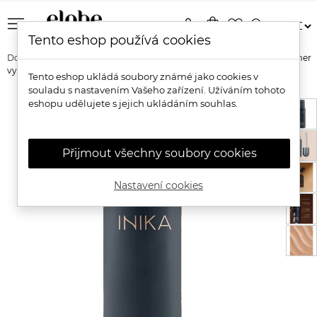
menu
person
shopping_bag
favorite_border
search
Tento eshop používá cookies
Domů
Značky
Inika Organic
Inika Organic Liquid Nectar Primer
vyživující
Tento eshop ukládá soubory známé jako cookies v
souladu s nastavením Vašeho zařízení. Užíváním tohoto
eshopu udělujete s jejich ukládáním souhlas.
Přijmout všechny soubory cookies
Nastavení cookies