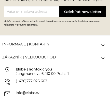
dárcích k nákupu, slevách a naplno užívejte všech výhod.
Odběr novinek můžete kdykoliv zrušit. Pokud to chcete udělat, naše kontaktní informace
naleznete v právním oznámení.

INFORMACE | KONTAKTY

ZÁKAZNÍK | VELKOOBCHOD
pin_drop
Elobe | nontoxic you
Jungmannova 6, 110 00 Praha 1
phone_in_talk
(+420)777 026 602
mail
info@elobe.cz