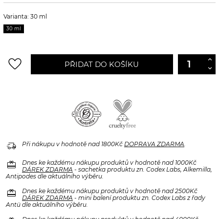
Varianta: 30 ml
30 ml
favorite_border
PŘIDAT DO KOŠÍKU
delivery_truck_speed
Při nákupu v hodnotě nad 1800Kč
DOPRAVA ZDARMA
.
redeem
Dnes ke každému nákupu produktů v hodnotě nad 1000Kč
DÁREK ZDARMA
- sachetka produktu zn. Codex Labs, Alkemilla,
Antipodes dle aktuálního výběru.
redeem
Dnes ke každému nákupu produktů v hodnotě nad 2500Kč
DÁREK ZDARMA
- mini balení produktu zn. Codex Labs z řady
Antü dle aktuálního výběru.