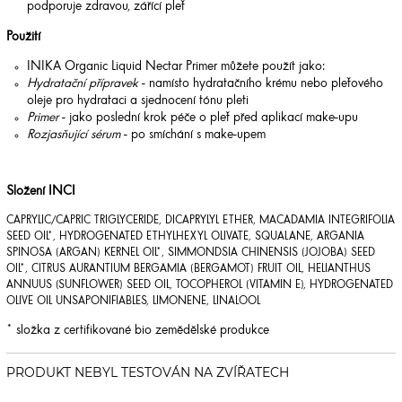
podporuje zdravou, zářící pleť
Použití
INIKA Organic Liquid Nectar Primer můžete použít jako:
Hydratační přípravek
- namísto hydratačního krému nebo pleťového
oleje pro hydrataci a sjednocení tónu pleti
Primer
- jako poslední krok péče o pleť před aplikací make-upu
Rozjasňující sérum
- po smíchání s make-upem
Složení INCI
CAPRYLIC/CAPRIC TRIGLYCERIDE, DICAPRYLYL ETHER, MACADAMIA INTEGRIFOLIA
SEED OIL*, HYDROGENATED ETHYLHEXYL OLIVATE, SQUALANE, ARGANIA
SPINOSA (ARGAN) KERNEL OIL*, SIMMONDSIA CHINENSIS (JOJOBA) SEED
OIL*, CITRUS AURANTIUM BERGAMIA (BERGAMOT) FRUIT OIL, HELIANTHUS
ANNUUS (SUNFLOWER) SEED OIL, TOCOPHEROL (VITAMIN E), HYDROGENATED
OLIVE OIL UNSAPONIFIABLES, LIMONENE, LINALOOL
* složka z certifikované bio zemědělské produkce