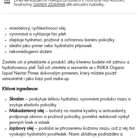
redeem
Dnes ke každému nákupu produktů v hodnotě nad 4000Kč
hodnotný
DÁREK ZDARMA
dle aktuální nabídky.
víceúčelový, rychleschnoucí olej
vyrovnává a vyhlazuje tón pleti
zlepšuje hydrataci, pružnost a ochrannou bariéru pokožky
ideální jako primer nebo hydratační přípravek
nekomedogenní složení
Zavřete oči a představte si produkt, díky kterému budete mít zářivou a
hydratovanou pleť. Teď oči otevřete a seznamte se s INIKA Organic
Liquid Nectar Primer, dokonalým primerem, který můžete použít
samostatně i jako bázi pod make-up.
Klíčové ingredience:
Skvalan
– poskytuje lehkou hydrataci, vyrovnává produkci mazu a
zvyšuje elasticitu pokožky
Makadamiový olej
– bohatý na mastné kyseliny a antioxidanty,
podporuje obnovu a pružnost pokožky, pomáhá redukovat výskyt
jemných linek a vrásek
Jojobový olej
– podobá se přirozenému kožnímu mazu, což z něj činí
vynikající hydratační prostředek. Navíc zklidňuje podráždění a