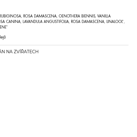
RUBIGINOSA, ROSA DAMASCENA, OENOTHERA BIENNIS, VANILLA
, ROSA CANINA, LAVANDULA ANGUSTIFOLIA, ROSA DAMASCENA,
LINALOOL*,
NENE*
lejů