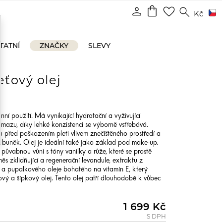
shopping_bag
person
favorite_border
search
Kč
TATNÍ
ZNAČKY
SLEVY
eťový olej
ní použití. Má vynikající hydratační a vyživující
o mazu, díky lehké konzistenci se výborně vstřebává.
u před poškozením pleti vlivem znečištěného prostředí a
h buněk. Olej je ideální také jako základ pod make-up.
 půvabnou vůni s tóny vanilky a růže, které se prostě
ěs zklidňující a regenerační levandule, extraktu z
 a pupalkového oleje bohatého na vitamín E, který
obový a šípkový olej. Tento olej patří dlouhodobě k vůbec
1 699 Kč
S DPH