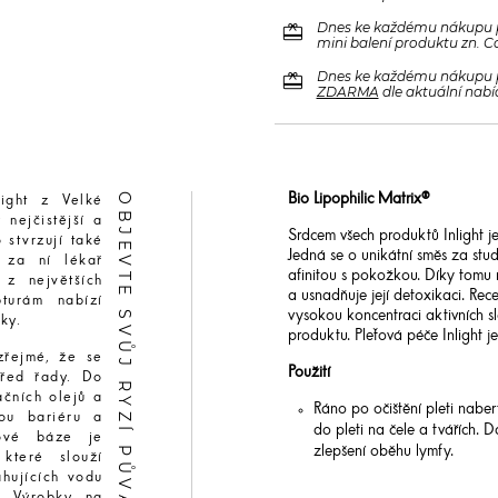
redeem
Dnes ke každému nákupu 
mini balení produktu zn. C
redeem
Dnes ke každému nákupu 
ZDARMA
dle aktuální nabí
OBJEVTE SVŮJ RYZÍ PŮVAB
Bio Lipophilic Matrix®
light z Velké
 nejčistější a
Srdcem všech produktů Inlight 
 stvrzují také
Jedná se o unikátní směs za stu
 za ní lékař
afinitou s pokožkou. Díky tomu
 z největších
a usnadňuje její detoxikaci. Rec
pturám nabízí
vysokou koncentraci aktivních s
ky.
produktu. Pleťová péče Inlight j
zřejmé, že se
Použití
třed řady. Do
ačních olejů a
Ráno po očištění pleti nabe
nou bariéru a
do pleti na čele a tvářích. 
jové báze je
zlepšení oběhu lymfy.
 které slouží
hujících vodu
. Výrobky na