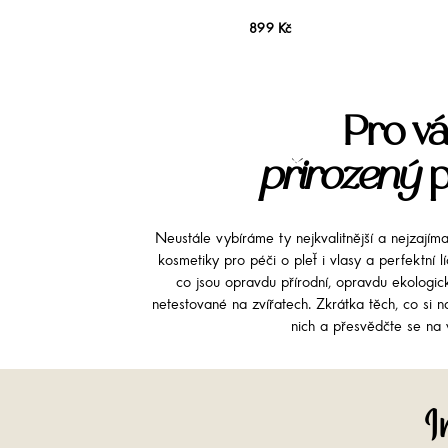
899 Kč
Pro vá
přirozený
p
Neustále vybíráme ty nejkvalitnější a nejzajím
kosmetiky pro péči o pleť i vlasy a perfektní 
co jsou opravdu přírodní, opravdu ekologi
netestované na zvířatech. Zkrátka těch, co si na
nich a přesvědčte se na v