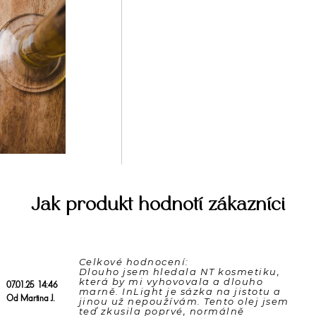
Jak produkt hodnotí zákazníci
Celkové hodnocení: 

Dlouho jsem hledala NT kosmetiku, 
která by mi vyhovovala a dlouho 
07.01.25 14:46
marně. InLight je sázka na jistotu a 
Od Martina J.
jinou už nepoužívám. Tento olej jsem 
teď zkusila poprvé, normálně 