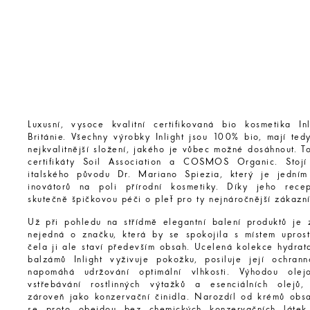
Luxusní, vysoce kvalitní certifikovaná bio kosmetika In
Británie. Všechny výrobky Inlight jsou 100% bio, mají tedy
nejkvalitnější složení, jakého je vůbec možné dosáhnout. To
certifikáty Soil Association a COSMOS Organic. Stojí
italského původu Dr. Mariano Spiezia, který je jedním
inovátorů na poli přírodní kosmetiky. Díky jeho rece
skutečně špičkovou péči o pleť pro ty nejnáročnější zákazní
Už při pohledu na střídmě elegantní balení produktů je 
nejedná o značku, která by se spokojila s místem upros
čela ji ale staví především obsah. Ucelená kolekce hydrat
balzámů Inlight vyživuje pokožku, posiluje její ochran
napomáhá udržování optimální vlhkosti. Výhodou ole
vstřebávání rostlinných výtažků a esenciálních olejů,
zároveň jako konzervační činidla. Narozdíl od krémů obsa
se proto obejdou bez chemických konzervačních látek