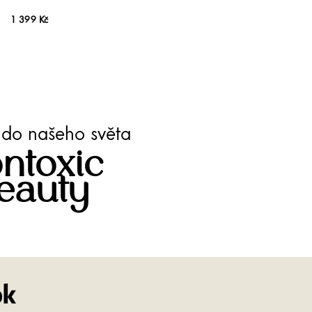
1 399 Kč
te do našeho světa
ntoxic
eauty
Facebook