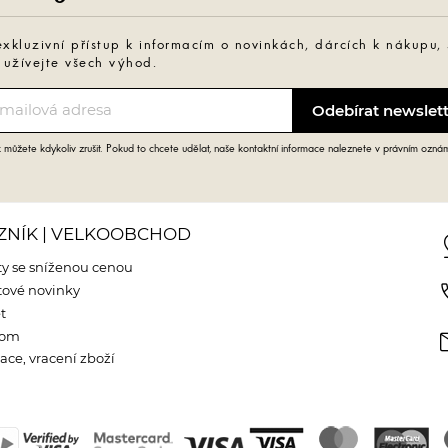
exkluzivní přístup k informacím o novinkách, dárcích k nákupu,
 užívejte všech výhod.
můžete kdykoliv zrušit. Pokud to chcete udělat, naše kontaktní informace naleznete v právním ozná
ZNÍK | VELKOOBCHOD
pin
y se sníženou cenou
phone
ové novinky
t
m
oom
ce, vracení zboží