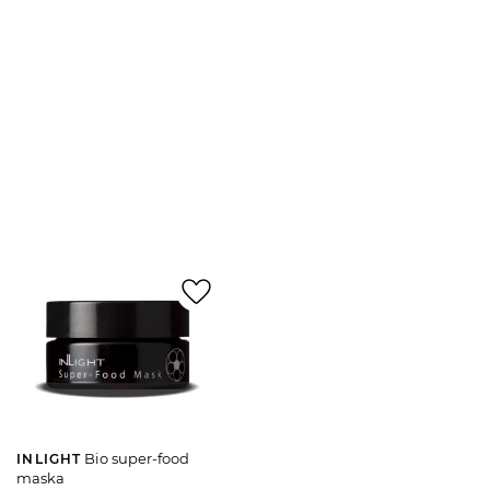
favorite_border
Bio super-food
INLIGHT
maska