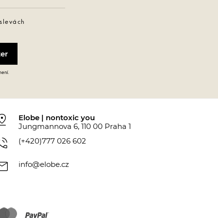
 slevách
mení.
_drop
Elobe | nontoxic you
Jungmannova 6, 110 00 Praha 1
_in_talk
(+420)777 026 602
ail
info@elobe.cz