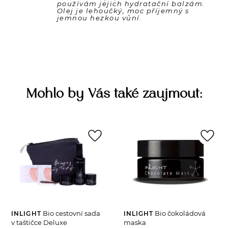
používám jejich hydratační balzám. 
Olej je lehoučký, moc příjemný s 
Mohlo by Vás také zaujmout:
favorite_border
favorite_border
Bio cestovní sada
Bio čokoládová
INLIGHT
INLIGHT
v taštičce Deluxe
maska