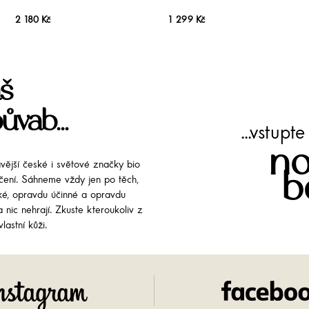
2 180 Kč
1 299 Kč
š
ůvab...
...vstup
no
avější české i světové značky bio
b
líčení. Sáhneme vždy jen po těch,
cké, opravdu účinné a opravdu
 nic nehrají. Zkuste kteroukoliv z
lastní kůži.
Instagram