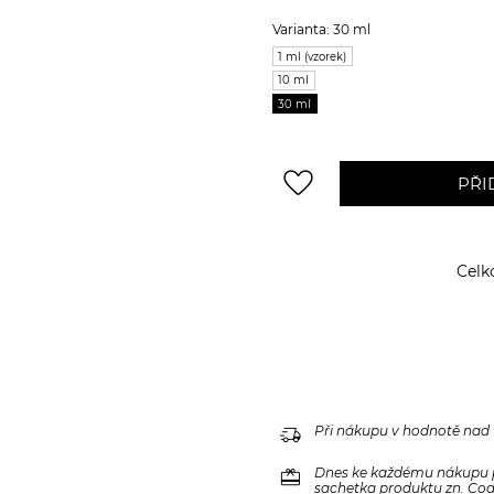
Varianta: 30 ml
1 ml (vzorek)
10 ml
30 ml
favorite_border
PŘI
Celk
delivery_truck_speed
Při nákupu v hodnotě nad
redeem
Dnes ke každému nákupu 
sachetka produktu zn. Code