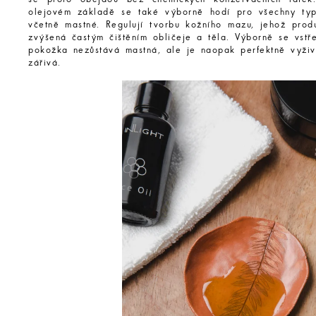
olejovém základě se také výborně hodí pro všechny typ
včetně mastné. Regulují tvorbu kožního mazu, jehož prod
zvýšená častým čištěním obličeje a těla. Výborně se vstře
pokožka nezůstává mastná, ale je naopak perfektně vyži
zářivá.