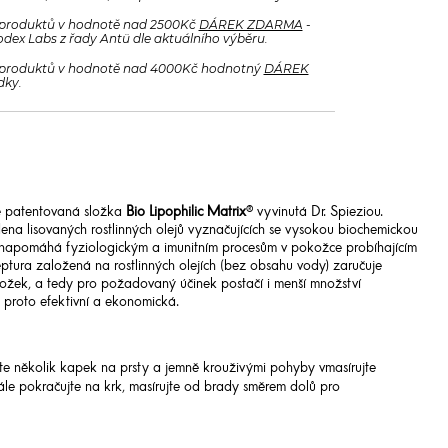
produktů v hodnotě nad 2500Kč
DÁREK ZDARMA
-
odex Labs z řady Antü dle aktuálního výběru.
produktů v hodnotě nad 4000Kč hodnotný
DÁREK
dky.
je patentovaná složka
Bio Lipophilic Matrix
® vyvinutá Dr. Spieziou.
dena lisovaných rostlinných olejů vyznačujících se vysokou biochemickou
 napomáhá fyziologickým a imunitním procesům v pokožce probíhajícím
eptura založená na rostlinných olejích (bez obsahu vody) zaručuje
ložek, a tedy pro požadovaný účinek postačí i menší množství
e proto efektivní a ekonomická.
rte několik kapek na prsty a jemně krouživými pohyby vmasírujte
Dále pokračujte na krk, masírujte od brady směrem dolů pro