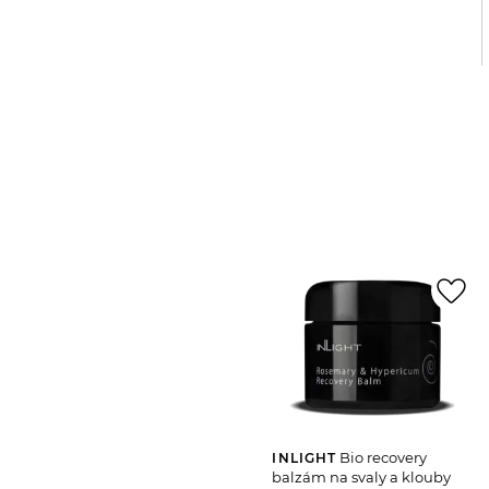
favorite_border
Bio recovery
INLIGHT
balzám na svaly a klouby