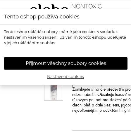
Tento eshop používá cookies
LÍČENÍ
VŮNĚ
OPALOVÁNÍ
PRO MUŽE
OS
Tento eshop ukládá soubory známé jako cookies v souladu s
nastavením Vašeho zařízení. Užíváním tohoto eshopu udělujete
s jejich ukládáním souhlas.
INLIGHT
Bio pl
Inlight Face Oil
Přijmout všechny soubory cookies
Lehký ochranný elixír pro každoden
vlastnosti, reguluje tvorbu kožníh
Nastavení cookies
Bioaktivní složky poskytují ochran
přirozeně stimulují obnovu kožníc
Zamilujete si ho ale především pro
nelze nabažit. Obsahuje luxusní sm
růžových poupat pro stažení pórů
chrání pleť, a dále sléz lesní, joj
nejoblíbenějším produktům Inlight.