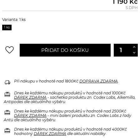
1 190 Kč
S DPH
Varianta: 1 ks
1 ks
favorite_border
PŘIDAT DO KOŠÍKU
delivery_truck_speed
Při nákupu v hodnotě nad 1800Kč
DOPRAVA ZDARMA
.
redeem
Dnes ke každému nákupu produktů v hodnotě nad 1000Kč
DÁREK ZDARMA
- sachetka produktu zn. Codex Labs, Alkemilla,
Antipodes dle aktuálního výběru.
redeem
Dnes ke každému nákupu produktů v hodnotě nad 2500Kč
DÁREK ZDARMA
- mini balení produktu zn. Codex Labs z řady
Antü dle aktuálního výběru.
redeem
Dnes ke každému nákupu produktů v hodnotě nad 4000Kč
hodnotný
DÁREK ZDARMA
dle aktuální nabídky.