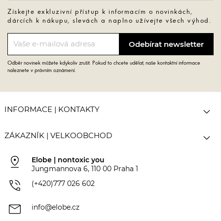
Získejte exkluzivní přístup k informacím o novinkách,
dárcích k nákupu, slevách a naplno užívejte všech výhod.
Odběr novinek můžete kdykoliv zrušit. Pokud to chcete udělat, naše kontaktní informace
naleznete v právním oznámení.

INFORMACE | KONTAKTY

ZÁKAZNÍK | VELKOOBCHOD
pin_drop
Elobe | nontoxic you
Jungmannova 6, 110 00 Praha 1
phone_in_talk
(+420)777 026 602
mail
info@elobe.cz