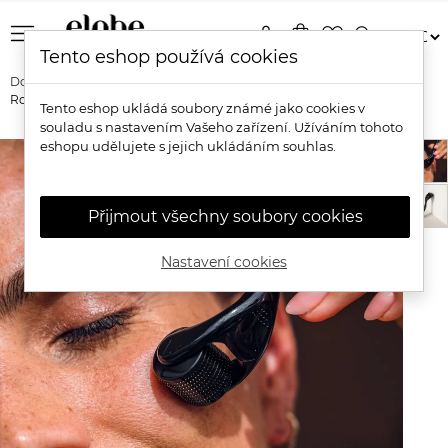
menu
person
shopping_bag
favorite_border
search
Tento eshop používá cookies
Domů
Značky
Mukti Organics
Mukti Organics Dermal Face
Roller Váleček s mikrojehličkami 0,3 mm
Tento eshop ukládá soubory známé jako cookies v
souladu s nastavením Vašeho zařízení. Užíváním tohoto
eshopu udělujete s jejich ukládáním souhlas.
Přijmout všechny soubory cookies
Nastavení cookies