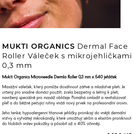
MUKTI ORGANICS
Dermal Face
Roller Váleček s mikrojehličkami
0,3 mm
Mukti Organics Microneedle Dermla Roller 0,3 mm x 540 jehliček
Masážní váleček, který pomůže dosáhnout zářivé a mladistvé pleti. Je
určený pro snadné domácí použití, zcela bezpečný a šetrný k pleti,
navržený speciálně pro masáž obličeje. Pomáhá omladit a revitalizovat
pleť a do běžné pečující rutiny vnáší nový prvek na profesionální úrovni.
Jeho tenké, hypoalergenní titanové jehličky pronikají do vnější dermální
vrstvy a vytvářejí mikrokanály, které umožňují sérům a elixírům proniknout
do hlubších vrstev pokožky a působit až o 40% účinněji.