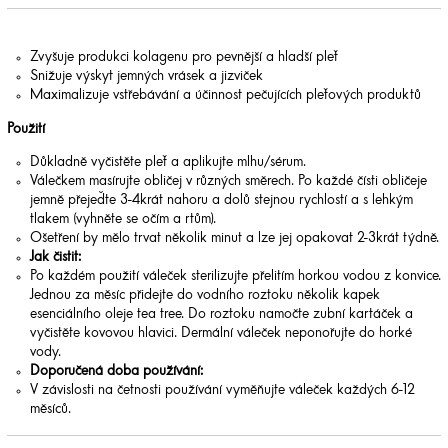
Zvyšuje produkci kolagenu pro pevnější a hladší pleť
Snižuje výskyt jemných vrásek a jizviček
Maximalizuje vstřebávání a účinnost pečujících pleťových produktů
Použití
Důkladně vyčistěte pleť a aplikujte mlhu/sérum.
Válečkem masírujte obličej v různých směrech. Po každé čísti obličeje
jemně přejeďte 3-4krát nahoru a dolů stejnou rychlostí a s lehkým
tlakem (vyhněte se očím a rtům).
Ošetření by mělo trvat několik minut a lze jej opakovat 2-3krát týdně.
Jak čistit:
Po každém použití váleček sterilizujte přelitím horkou vodou z konvice.
Jednou za měsíc přidejte do vodního roztoku několik kapek
esenciálního oleje tea tree. Do roztoku namočte zubní kartáček a
vyčistěte kovovou hlavici. Dermální váleček neponořujte do horké
vody.
Doporučená doba používání:
V závislosti na četnosti používání vyměňujte váleček každých 6-12
měsíců.