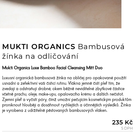
MUKTI ORGANICS
Bambusová
žínka na odličování
Mukti Organics Luxe Bamboo Facial Cleansing Mitt Duo
Luxusní organická bambusová žínka na obličej pro opakované použití
usnadní a zefektivní vaši čisticí rutinu. Vlákna jemně čistí pleť tím, že
zvedají a odstraňují drobné, okem běžně neviditelné zbytkové částice
včetně prachu, oleje, make-upu, opalovacího krému a dalších nečistot.
Zjemní pleť a vyčistí póry, čímž umožní pečujícím kosmetickým produktům
proniknout hlouběji a dosáhnout rychlejších a účinnějších výsledků. Žínka
je vyrobena z udržitelně pěstovaných bambusových vláken.
235 Kč
S DPH