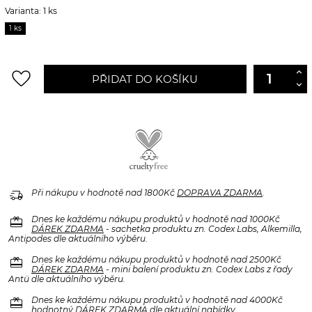
Varianta: 1 ks
1 ks
favorite_border
PŘIDAT DO KOŠÍKU
delivery_truck_speed
Při nákupu v hodnotě nad 1800Kč
DOPRAVA ZDARMA
.
redeem
Dnes ke každému nákupu produktů v hodnotě nad 1000Kč
DÁREK ZDARMA
- sachetka produktu zn. Codex Labs, Alkemilla,
Antipodes dle aktuálního výběru.
redeem
Dnes ke každému nákupu produktů v hodnotě nad 2500Kč
DÁREK ZDARMA
- mini balení produktu zn. Codex Labs z řady
Antü dle aktuálního výběru.
redeem
Dnes ke každému nákupu produktů v hodnotě nad 4000Kč
hodnotný
DÁREK ZDARMA
dle aktuální nabídky.