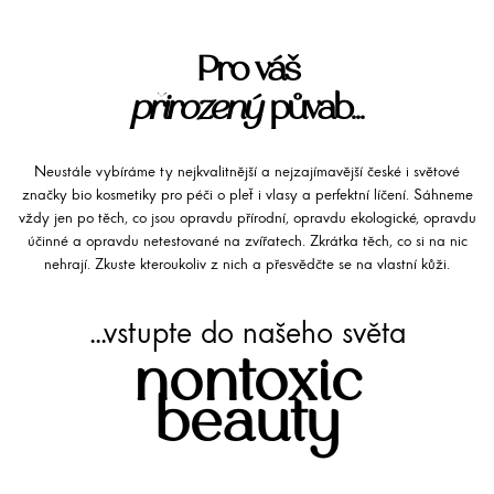
Pro váš
přirozený
půvab...
Neustále vybíráme ty nejkvalitnější a nejzajímavější české i světové
značky bio kosmetiky pro péči o pleť i vlasy a perfektní líčení. Sáhneme
vždy jen po těch, co jsou opravdu přírodní, opravdu ekologické, opravdu
účinné a opravdu netestované na zvířatech. Zkrátka těch, co si na nic
nehrají. Zkuste kteroukoliv z nich a přesvědčte se na vlastní kůži.
...vstupte do našeho světa
nontoxic
beauty