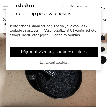
menu
person
shopping_bag
favorite_border
search
Tento eshop používá cookies
Domů
Značky
Mukti Organics
Mukti Organics Bambusová žínka
na odličování
Tento eshop ukládá soubory známé jako cookies v
souladu s nastavením Vašeho zařízení. Užíváním tohoto
eshopu udělujete s jejich ukládáním souhlas.
Přijmout všechny soubory cookies
Nastavení cookies