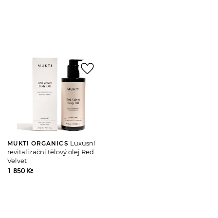
favorite_border
Luxusní
MUKTI ORGANICS
revitalizační tělový olej Red
Velvet
1 850 Kč