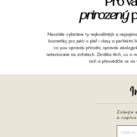
Pro vá
přirozený
p
Neustále vybíráme ty nejkvalitnější a nejzajím
kosmetiky pro péči o pleť i vlasy a perfektní 
co jsou opravdu přírodní, opravdu ekologi
netestované na zvířatech. Zkrátka těch, co si na
nich a přesvědčte se na v
Získejte 
a naplno