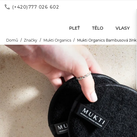
call
(+420)777 026 602
PLEŤ
TĚLO
VLASY
Domů
Značky
Mukti Organics
Mukti Organics Bambusová žínka