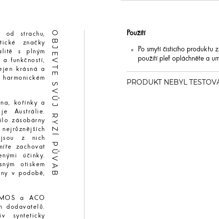
OBJEVTE SVŮJ RYZÍ PŮVAB
Použití
 od strachu,
tické značky
Po smytí čisticího produktu z
alitě s plným
použití pleť opláchněte a um
 a funkčností,
ejen krásná a
 v harmonickém
ena, kořínky a
je Austrálie.
řilo zásobárny
nejrůznějších
 jsou z nich
míře zachovat
enými účinky.
esným otiskem
omny v podobě,
COSMOS a ACO
h dodavatelů.
v synteticky