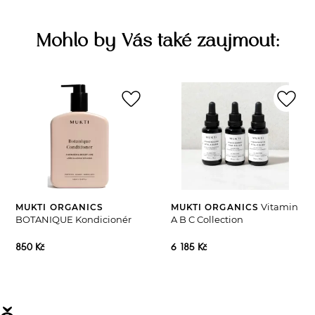
Mohlo by Vás také zaujmout:
favorite_border
favorite_border
Vitamin
MUKTI ORGANICS
MUKTI ORGANICS
BOTANIQUE Kondicionér
A B C Collection
850 Kč
6 185 Kč