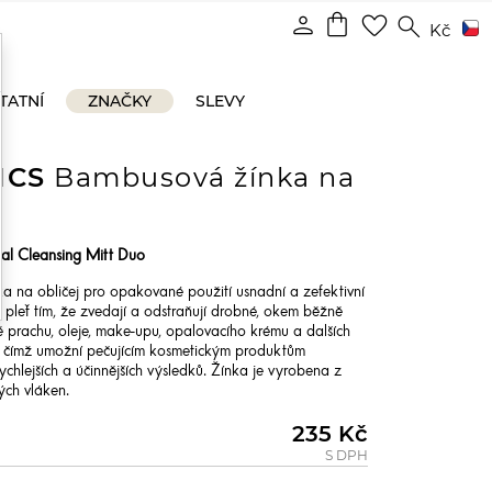
shopping_bag
person
favorite_border
search
Kč
TATNÍ
ZNAČKY
SLEVY
ICS
Bambusová žínka na
al Cleansing Mitt Duo
a na obličej pro opakované použití usnadní a zefektivní
stí pleť tím, že zvedají a odstraňují drobné, okem běžně
ě prachu, oleje, make-upu, opalovacího krému a dalších
ry, čímž umožní pečujícím kosmetickým produktům
chlejších a účinnějších výsledků. Žínka je vyrobena z
ch vláken.
235 Kč
S DPH