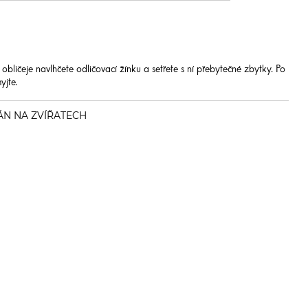
 obličeje navlhčete odličovací žínku a setřete s ní přebytečné zbytky. Po
yjte.