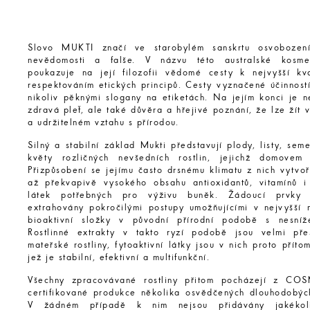
Slovo MUKTI značí ve starobylém sanskrtu osvobození
nevědomosti a falše. V názvu této australské kosme
poukazuje na její filozofii vědomé cesty k nejvyšší kv
respektováním etických principů. Cesty vyznačené účinností
nikoliv pěknými slogany na etiketách. Na jejím konci je n
zdravá pleť, ale také důvěra a hřejivé poznání, že lze žít
a udržitelném vztahu s přírodou.
Silný a stabilní základ Mukti představují plody, listy, sem
květy rozličných nevšedních rostlin, jejichž domovem 
Přizpůsobení se jejímu často drsnému klimatu z nich vytvo
až překvapivě vysokého obsahu antioxidantů, vitamínů i 
látek potřebných pro výživu buněk. Žádoucí prvky
extrahovány pokročilými postupy umožňujícími v nejvyšší 
bioaktivní složky v původní přírodní podobě s nesníž
Rostlinné extrakty v takto ryzí podobě jsou velmi př
mateřské rostliny, fytoaktivní látky jsou v nich proto přít
jež je stabilní, efektivní a multifunkční.
Všechny zpracovávané rostliny přitom pocházejí z 
certifikované produkce několika osvědčených dlouhodobýc
V žádném případě k nim nejsou přidávány jakékoli