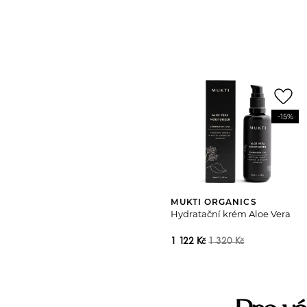
favorite_border
-15%
MUKTI ORGANICS
Hydratační krém Aloe Vera
1 122 Kč
1 320 Kč