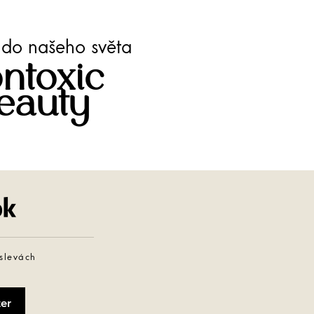
te do našeho světa
ntoxic
eauty
Facebook
 slevách