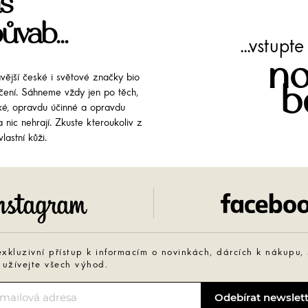
š
ůvab...
...vstup
no
avější české i světové značky bio
b
líčení. Sáhneme vždy jen po těch,
cké, opravdu účinné a opravdu
 nic nehrají. Zkuste kteroukoliv z
lastní kůži.
Instagram
exkluzivní přístup k informacím o novinkách, dárcích k nákupu,
 užívejte všech výhod.