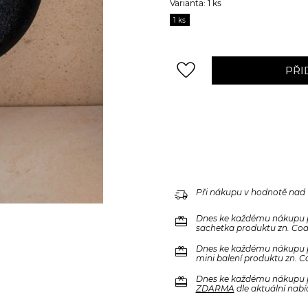
Varianta: 1 ks
1 ks
favorite_border
PŘI
delivery_truck_speed
Při nákupu v hodnotě nad
redeem
Dnes ke každému nákupu 
sachetka produktu zn. Code
redeem
Dnes ke každému nákupu 
mini balení produktu zn. C
redeem
Dnes ke každému nákupu 
ZDARMA
dle aktuální nabí