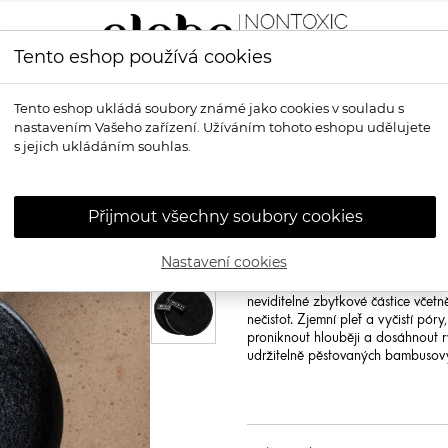
Tento eshop používá cookies
LÍČENÍ
VŮNĚ
OPALOVÁNÍ
PRO MUŽE
OS
Tento eshop ukládá soubory známé jako cookies v souladu s
nastavením Vašeho zařízení. Užíváním tohoto eshopu udělujete
 na odličování
s jejich ukládáním souhlas.
MUKTI ORGAN
odličování
Přijmout všechny soubory cookies
Mukti Organics Luxe Bamboo Faci
Nastavení cookies
Luxusní organická bambusová žínk
vaši čisticí rutinu. Vlákna jemně či
neviditelné zbytkové částice včetn
nečistot. Zjemní pleť a vyčistí pó
proniknout hlouběji a dosáhnout ry
udržitelně pěstovaných bambusový